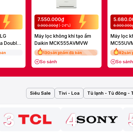
7.550.000₫
5.680.
9.900.000₫
(-24%)
6.900.000
 LG
Máy lọc không khí tạo ẩm
Máy lọc k
ha Double
Daikin MCK555AVMVW
MC55UV
E
bán
130
sản phẩm đã bán
82
sản 
So sánh
So sánh
Siêu Sale
Tivi - Loa
Tủ lạnh - Tủ đông - 
3
4