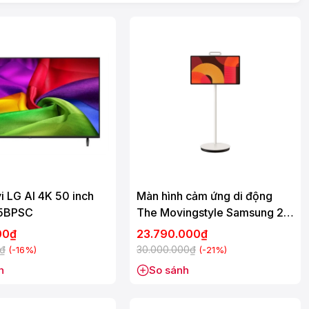
i LG AI 4K 50 inch
Màn hình cảm ứng di động
5BPSC
The Movingstyle Samsung 27
Inch UA27LSM7FAXXXV
00₫
23.790.000₫
0₫
30.000.000₫
(-16%)
(-21%)
h
So sánh