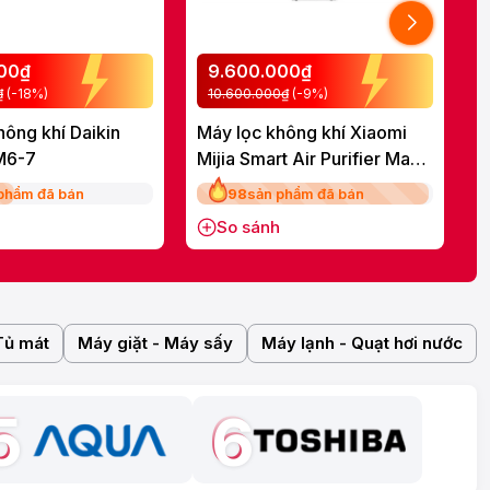
000₫
9.600.000₫
₫
(-18%)
10.600.000₫
(-9%)
hông khí Daikin
Máy lọc không khí Xiaomi
M
M6-7
Mijia Smart Air Purifier Max
P
EU (BHR08XEEU) 70W
A
phẩm đã bán
98
sản phẩm đã bán
So sánh
Tủ mát
Máy giặt - Máy sấy
Máy lạnh - Quạt hơi nước
5
6