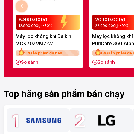
8.990.000₫
20.100.000₫
12.900.000₫
(-30%)
22.000.000₫
(-9%)
Máy lọc không khí Daikin
Máy lọc không khí
MCK70ZVM7-W
PuriCare 360 Alp
AS10GDBY0.ABA
114
sản phẩm đã bán
130
sản phẩm đã 
So sánh
So sánh
Top hãng sản phẩm bán chạy
1
2