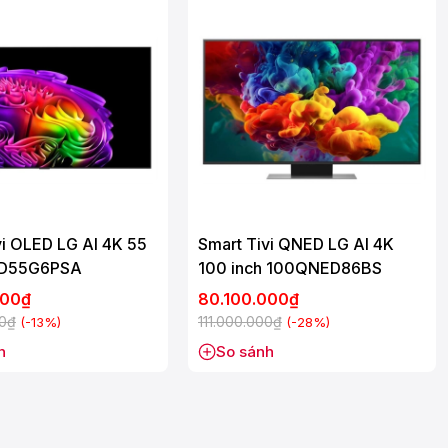
vi OLED LG AI 4K 55
Smart Tivi QNED LG AI 4K
ED55G6PSA
100 inch 100QNED86BS
000₫
80.100.000₫
00₫
111.000.000₫
(-13%)
(-28%)
h
So sánh