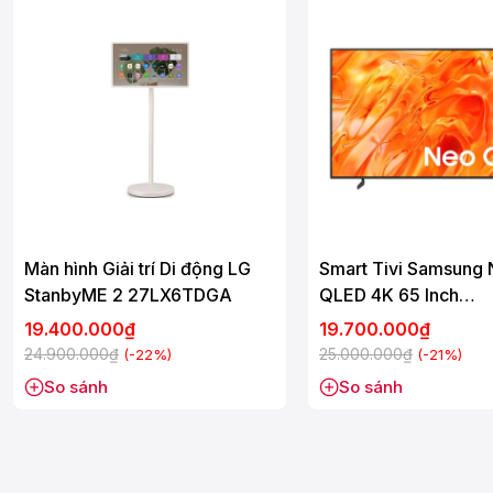
Màn hình Giải trí Di động LG
Smart Tivi Samsung
StanbyME 2 27LX6TDGA
QLED 4K 65 Inch
QA65QN70H
19.400.000₫
19.700.000₫
24.900.000₫
25.000.000₫
(-22%)
(-21%)
So sánh
So sánh