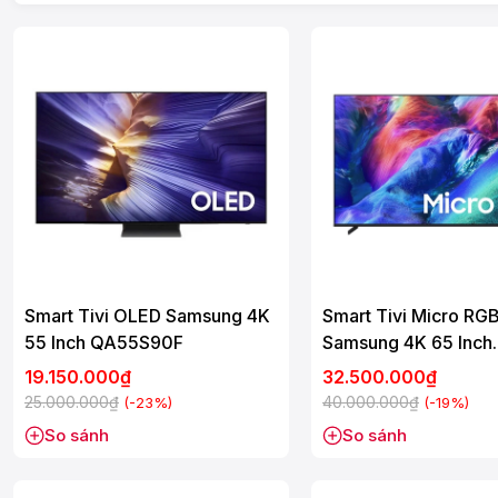
Smart Tivi OLED Samsung 4K
Smart Tivi Micro RG
55 Inch QA55S90F
Samsung 4K 65 Inch
MRA65R85H
19.150.000₫
32.500.000₫
25.000.000₫
40.000.000₫
(-23%)
(-19%)
So sánh
So sánh