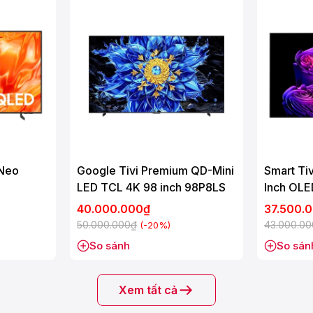
 Neo
Google Tivi Premium QD-Mini
Smart Ti
LED TCL 4K 98 inch 98P8LS
Inch OL
40.000.000₫
37.500.
50.000.000₫
43.000.0
(-20%)
So sánh
So sán
Xem tất cả