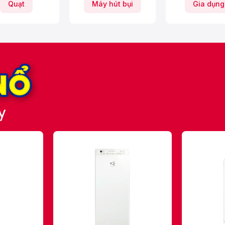
Quạt
Máy hút bụi
Gia dụng