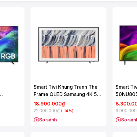
B
Smart Tivi Khung Tranh The
Smart Tiv
Frame QLED Samsung 4K 55
50NU80
Inch QA55LS03H
18.900.000₫
8.300.0
22.000.000₫
9.900.00
(-14%)
So sánh
So sán