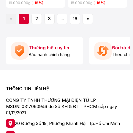
(-18%)
(-16%)
16.000.000₫
18.000.000₫
«
1
2
3
...
16
»
Thương hiệu uy tín
Đổi trả d
Bảo hành chính hãng
Theo chín
THÔNG TIN LIÊN HỆ
CÔNG TY TNHH THƯƠNG MẠI ĐIỆN TỬ LP
MSDN: 0317060946 do Sở KH & ĐT TPHCM cấp ngày
01/12/2021
20 Đường Số 19, Phường Khánh Hội, Tp.Hồ Chí Minh