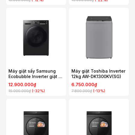
Máy giặt sấy Samsung
Máy giặt Toshiba Inverter
Ecobubble Inverter giặt 10
12kg AW-DK1300KV(SG)
kg - sấy 6 kg
12.900.000₫
6.750.000₫
WD10HG4U04BBSV
(-32%)
(-13%)
19.000.000₫
7.800.000₫