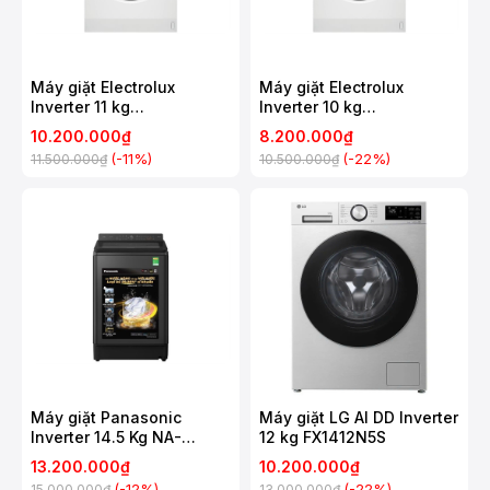
Máy giặt Electrolux
Máy giặt Electrolux
Inverter 11 kg
Inverter 10 kg
EWF1124D3EC
EWF1024D3EC
10.200.000₫
8.200.000₫
(-11%)
(-22%)
11.500.000₫
10.500.000₫
Máy giặt Panasonic
Máy giặt LG AI DD Inverter
Inverter 14.5 Kg NA-
12 kg FX1412N5S
FD145V3BV
13.200.000₫
10.200.000₫
(-12%)
(-22%)
15.000.000₫
13.000.000₫