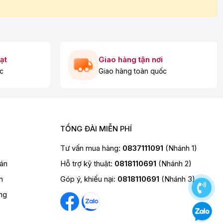
ạt
Giao hàng tận nơi
c
Giao hàng toàn quốc
TỔNG ĐÀI MIỄN PHÍ
Tư vấn mua hàng:
0837111091
(Nhánh 1)
oán
Hỗ trợ kỹ thuật:
0818110691
(Nhánh 2)
h
Góp ý, khiếu nại:
0818110691
(Nhánh 3)
ng