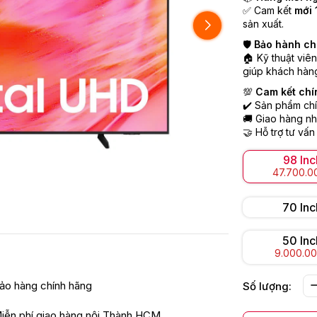
✅ Cam kết
mới 
sản xuất.
🛡️
Bảo hành ch
🏠 Kỹ thuật viê
giúp khách hàng
💯
Cam kết chí
✔️ Sản phẩm chí
🚚 Giao hàng nh
🤝 Hỗ trợ tư vấn
98 Inc
47.700.0
70 Inc
50 Inc
9.000.0
ảo hàng chính hãng
Số lượng:
iễn phí giao hàng nội Thành HCM