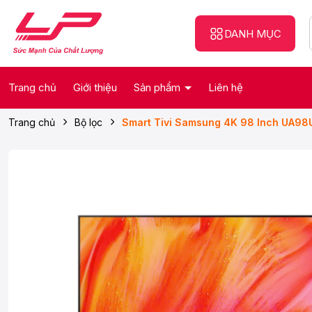
DANH MỤC
Trang chủ
Giới thiệu
Sản phẩm
Liên hệ
Trang chủ
Bộ lọc
Smart Tivi Samsung 4K 98 Inch UA9