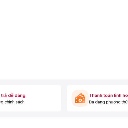
g độ mượt trong các tựa game tốc độ cao.
phony
 trả dễ dàng
Thanh toán linh ho
o chính sách
Đa dạng phương thứ