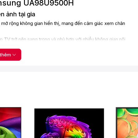
Samsung UA98U9500H
n ảnh tại gia
mở rộng không gian hiển thị, mang đến cảm giác xem chân
úp TV trở nên sang trọng và phù hợp với nhiều không gian nội
thêm
ày hiển thị hình ảnh chi tiết gấp 4 lần Full HD, giúp từng khung
 với khả năng: