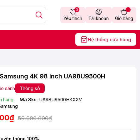
0
Yêu thích
Tài khoản
Giỏ hàng
Hệ thống cửa hàng
i Samsung 4K 98 Inch UA98U9500H
So sánh
Thông số
n hàng
Mã Sku:
UA98U9500HKXXV
Samsung
000₫
59.000.000₫
guyên thùng 100%