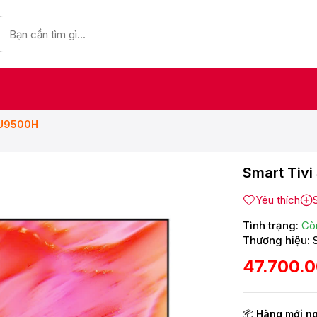
8U9500H
Smart Tiv
Yêu thích
Tình trạng:
Cò
Thương hiệu:
47.700.
📦
Hàng mới n