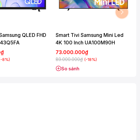
i Samsung QLED FHD
Smart Tivi Samsung Mini Led
A43Q5FA
4K 100 Inch UA100M90H
0₫
73.000.000₫
89.000.000₫
(-8%)
(-18%)
So sánh