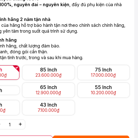
100%, nguyên đai – nguyên kiện
, đầy đủ phụ kiện của nhà
ính hãng 2 năm tận nhà
n của hãng hỗ trợ bảo hành tận nơi theo chính sách chính hãng,
 yên tâm trong suốt quá trình sử dụng.
nh hãng
nh hãng, chất lượng đảm bảo.
anh, đóng gói cẩn thận.
 tận tình trước, trong và sau khi mua hàng.
h
85 Inch
75 Inch
00₫
23.600.000₫
17.000.000₫
65 Inch
55 Inch
h
12.900.000₫
10.200.000₫
h
43 Inch
00₫
7.100.000₫