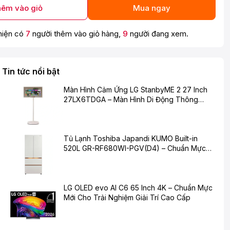
êm vào giỏ
Mua ngay
hiện có
7
người thêm vào giỏ hàng,
9
người đang xem.
Tin tức nổi bật
Màn Hình Cảm Ứng LG StanbyME 2 27 Inch
27LX6TDGA – Màn Hình Di Động Thông
Minh Cho Cuộc Sống Hiện Đại
Tủ Lạnh Toshiba Japandi KUMO Built-in
520L GR-RF680WI-PGV(D4) – Chuẩn Mực
Mới Cho Không Gian Bếp Hiện Đại
LG OLED evo AI C6 65 Inch 4K – Chuẩn Mực
Mới Cho Trải Nghiệm Giải Trí Cao Cấp