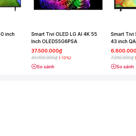
 được hiển thị với chất lượng tối ưu.
50 inch
Smart Tivi OLED LG AI 4K 55
Smart Tiv
Inch OLED55G6PSA
43 inch Q
37.500.000₫
6.600.00
43.000.000₫
7.200.000₫
(-13%)
So sánh
So sánh
tượng hơn trong mọi điều kiện hiển thị.