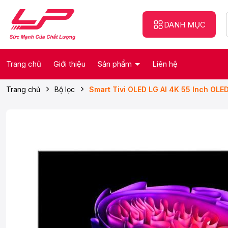
DANH MỤC
Trang chủ
Giới thiệu
Sản phẩm
Liên hệ
Trang chủ
Bộ lọc
Smart Tivi OLED LG AI 4K 55 Inch OL