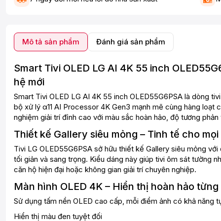
Mô tả sản phẩm
Đánh giá sản phẩm
Smart Tivi OLED LG AI 4K 55 inch OLED55G
hệ mới
Smart Tivi OLED LG AI 4K 55 inch OLED55G6PSA là dòng tivi 
bộ xử lý α11 AI Processor 4K Gen3 mạnh mẽ cùng hàng loạt cô
nghiệm giải trí đỉnh cao với màu sắc hoàn hảo, độ tương phản 
Thiết kế Gallery siêu mỏng – Tinh tế cho mọi
Tivi LG OLED55G6PSA sở hữu thiết kế Gallery siêu mỏng với đ
tối giản và sang trọng. Kiểu dáng này giúp tivi ôm sát tường
căn hộ hiện đại hoặc không gian giải trí chuyên nghiệp.
Màn hình OLED 4K – Hiển thị hoàn hảo từng
Sử dụng tấm nền OLED cao cấp, mỗi điểm ảnh có khả năng tự 
Hiển thị màu đen tuyệt đối