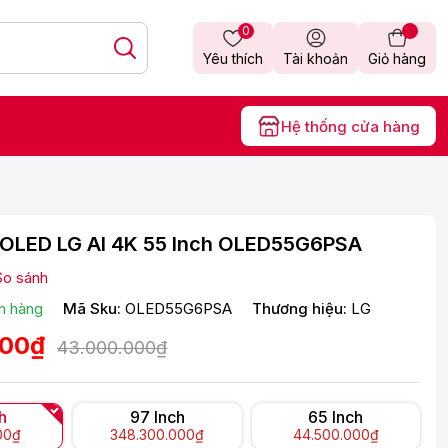
0
Yêu thích
Tài khoản
Giỏ hàng
Hệ thống cửa hàng
i OLED LG AI 4K 55 Inch OLED55G6PSA
So sánh
n hàng
Mã Sku:
OLED55G6PSA
Thương hiệu:
LG
000₫
43.000.000₫
h
97 Inch
65 Inch
00₫
348.300.000₫
44.500.000₫