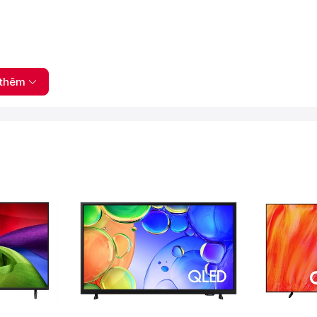
 đến hình ảnh sắc nét, sống động trong từng chi tiết.
ầm chất lượng hình ảnh
thêm
OLED55G6PSA có khả năng:
ling 4K
 tại gia
, màu sắc chân thực
h