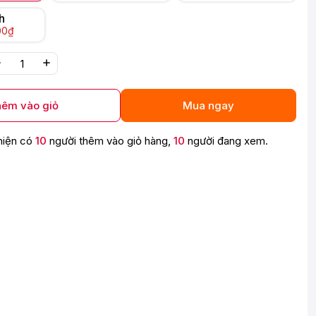
h
00₫
êm vào giỏ
Mua ngay
hiện có
10
người thêm vào giỏ hàng,
10
người đang xem.