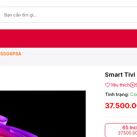
ED55G6PSA
Smart Tiv
Yêu thích
Tình trạng:
Cò
37.500.
65 Inc
37.500.0