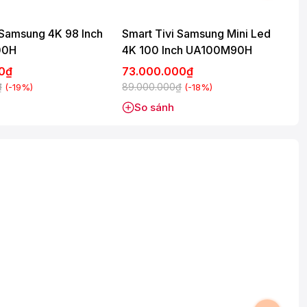
 Samsung 4K 98 Inch
Smart Tivi Samsung Mini Led
00H
4K 100 Inch UA100M90H
00₫
73.000.000₫
₫
89.000.000₫
(-19%)
(-18%)
So sánh