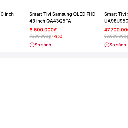
50 inch
Smart Tivi Samsung QLED FHD
Smart Tivi
43 inch QA43Q5FA
UA98U95
LM
giúp chơi game mượt mà, không xé hình, độ trễ cực thấp.
6.600.000₫
47.700.0
 nhà
7.200.000₫
59.000.000
(-8%)
ộng, kết hợp:
So sánh
So sánh
hiều
loa LG
ử dụng
ch hợp:
…