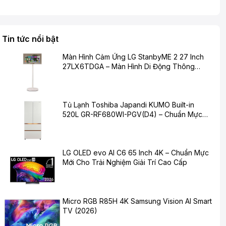
Tin tức nổi bật
Màn Hình Cảm Ứng LG StanbyME 2 27 Inch
27LX6TDGA – Màn Hình Di Động Thông
Minh Cho Cuộc Sống Hiện Đại
Tủ Lạnh Toshiba Japandi KUMO Built-in
520L GR-RF680WI-PGV(D4) – Chuẩn Mực
Mới Cho Không Gian Bếp Hiện Đại
LG OLED evo AI C6 65 Inch 4K – Chuẩn Mực
Mới Cho Trải Nghiệm Giải Trí Cao Cấp
Micro RGB R85H 4K Samsung Vision AI Smart
TV (2026)