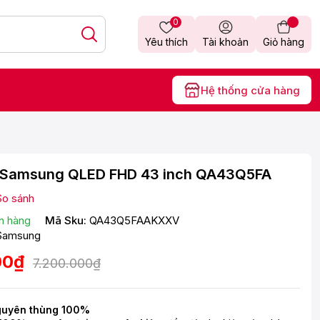
0
Yêu thích
Tài khoản
Giỏ hàng
Hệ thống cửa hàng
i Samsung QLED FHD 43 inch QA43Q5FA
So sánh
n hàng
Mã Sku:
QA43Q5FAAKXXV
Samsung
00₫
7.200.000₫
guyên thùng 100%