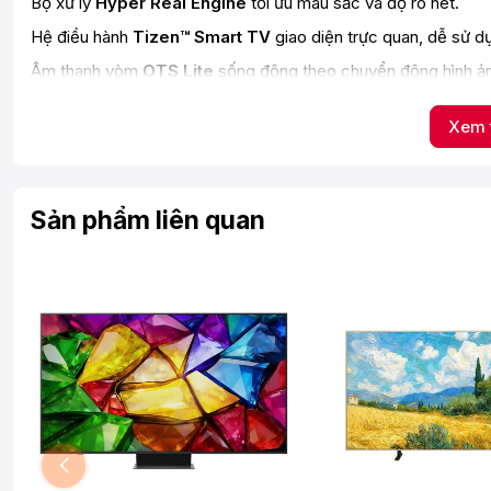
Bộ xử lý
Hyper Real Engine
tối ưu màu sắc và độ rõ nét.
Hệ điều hành
Tizen™ Smart TV
giao diện trực quan, dễ sử d
Âm thanh vòm
OTS Lite
sống động theo chuyển động hình ả
Công nghệ
Q-Symphony
đồng bộ loa tivi và loa thanh Sams
Xem 
Hỗ trợ
Apple AirPlay
chia sẻ nội dung nhanh chóng.
Kết nối Wi-Fi, Bluetooth 5.2, HDMI eARC hiện đại.
Thiết kế
Slim Look
thanh mảnh với viền màn hình siêu mỏng.
Sản phẩm liên quan
Hình ảnh QLED rực rỡ với công nghệ Quant
Samsung QA43Q5FA sử dụng công nghệ
QLED Quantum Do
định hơn so với tivi LED thông thường.
Công nghệ
Quantum HDR
kết hợp HDR10+ giúp nâng cao độ tư
cả vùng sáng và tối.
Ngoài ra, các công nghệ như:
Mega Contrast
Contrast Enhancer