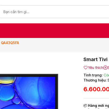
h QA43Q5FA
Smart Tiv
Yêu thích
Tình trạng:
Cò
Thương hiệu:
6.600.0
📦
Hàng mới n