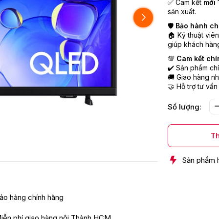
✅ Cam kết
mới 
sản xuất.
🛡️
Bảo hành ch
🏠 Kỹ thuật viê
giúp khách hàng
💯
Cam kết chí
✔️ Sản phẩm chí
🚚 Giao hàng nh
🤝 Hỗ trợ tư vấn
Số lượng:
Th
Sản phẩm 
ảo hàng chính hãng
iễn phí giao hàng nội Thành HCM