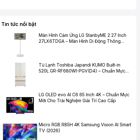
Tin tức nổi bật
Màn Hình Cảm Ứng LG StanbyME 2 27 Inch
27LX6TDGA – Màn Hình Di Động Thông
Minh Cho Cuộc Sống Hiện Đại
Tủ Lạnh Toshiba Japandi KUMO Built-in
520L GR-RF680WI-PGV(D4) – Chuẩn Mực
Mới Cho Không Gian Bếp Hiện Đại
LG OLED evo AI C6 65 Inch 4K – Chuẩn Mực
Mới Cho Trải Nghiệm Giải Trí Cao Cấp
Micro RGB R85H 4K Samsung Vision AI Smart
TV (2026)