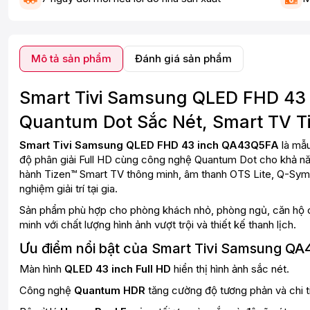
Mô tả sản phẩm
Đánh giá sản phẩm
Smart Tivi Samsung QLED FHD 43
Quantum Dot Sắc Nét, Smart TV T
Smart Tivi Samsung QLED FHD 43 inch QA43Q5FA
là mẫu
độ phân giải Full HD cùng công nghệ Quantum Dot cho khả nă
hành Tizen™ Smart TV thông minh, âm thanh OTS Lite, Q-Symph
nghiệm giải trí tại gia.
Sản phẩm phù hợp cho phòng khách nhỏ, phòng ngủ, căn hộ ch
minh với chất lượng hình ảnh vượt trội và thiết kế thanh lịch.
Ưu điểm nổi bật của Smart Tivi Samsung Q
Màn hình
QLED 43 inch Full HD
hiển thị hình ảnh sắc nét.
Công nghệ
Quantum HDR
tăng cường độ tương phản và chi ti