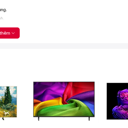
ụng.
nh.
ung.
thêm
um Dot
t
, giúp tái hiện dải màu rộng, màu sắc chính xác và độ sáng ổn
ơng phản, tăng chiều sâu hình ảnh, hiển thị rõ các chi tiết ở