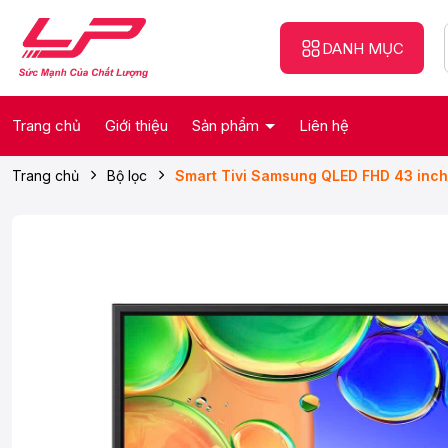
DANH MỤC
Trang chủ
Giới thiệu
Sản phẩm
Liên hệ
Trang chủ
Bộ lọc
Smart Tivi Samsung QLED FHD 43 inc