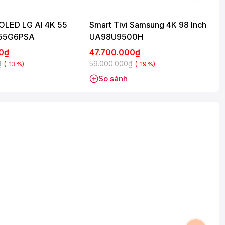
 OLED LG AI 4K 55
Smart Tivi Samsung 4K 98 Inch
D55G6PSA
UA98U9500H
00₫
47.700.000₫
₫
59.000.000₫
(-13%)
(-19%)
So sánh