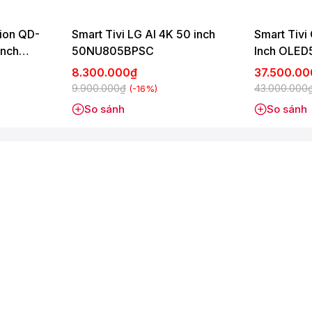
 khác nhau.
hion QD-
Smart Tivi LG AI 4K 50 inch
Smart Tivi
phony
inch
50NU805BPSC
Inch OLE
các công nghệ:
8.300.000₫
37.500.0
9.900.000₫
43.000.000
(-16%)
So sánh
So sánh
hình, mang lại trải nghiệm xem phim, thể thao và giải trí chân
i kho ứng dụng phong phú: