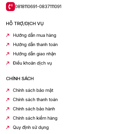
0818110691-0837111091
VRR Yes
Surround Sound Yes
HỖ TRỢ/DỊCH VỤ
Super Ultra Wide Game View Yes
Mini Map Zoom Yes
Hướng dẫn mua hàng
FreeSync FreeSync Premium Pro
Hướng dẫn thanh toán
Light-sync Yes (SG only)
Hướng dẫn giao nhận
HGiG Yes
Điều khoản dịch vụ
AI Auto Game Mode Yes
CHÍNH SÁCH
Tuner/Broadcasting
Chính sách bảo mật
Truyền thanh Kỹ thuật số DVB-T2 (*VN: DVB-T2C)
Chính sách thanh toán
Bộ dò đài Analog Yes
Chính sách bảo hành
Data Broadcasting HbbTV 2.0.4 (SG)
Chính sách kiểm hàng
TV Key Support Yes
Quy định sử dụng
Kết Nối