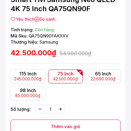
4K 75 Inch QA75QN90F
Yêu thích
So sánh
Tình trạng:
Còn hàng
Mã Sku:
QA75QN90FAKXXV
Thương hiệu:
Samsung
42.500.000₫
54.900.000₫
115 Inch
75 Inch
65 Inch
245.000.000₫
42.500.000₫
22.690.000₫
98 Inch
85.000.000₫
Số lượng:
Thêm vào giỏ