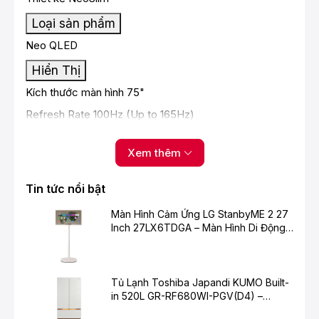
Loại sản phẩm
Neo QLED
Hiển Thị
Kích thước màn hình 75"
Refresh Rate 100Hz (Up to 165Hz)
Độ phân giải 4K (3,840 x 2,160)
Xem thêm
Anti Reflection Glare Free
Video
Tin tức nổi bật
Engine Hình ảnh NQ4 AI Gen3 Processor
Màn Hình Cảm Ứng LG StanbyME 2 27
HDR (High Dynamic Range) Neo Quantum HDR+
Inch 27LX6TDGA – Màn Hình Di Động
Thông Minh Cho Cuộc Sống Hiện Đại
HDR 10+ Yes (ADAPTIVE/ GAMING)
AI Upscale 4K AI Upscaling Pro
Tủ Lạnh Toshiba Japandi KUMO Built-
Contrast Quantum Matrix Technology Plus
in 520L GR-RF680WI-PGV(D4) –
Chuẩn Mực Mới Cho Không Gian Bếp
Viewing Angle Wide Viewing Angle