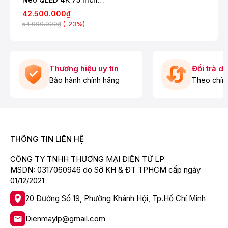
QA75QN90F
Smart Feature
42.500.000₫
(-23%)
54.900.000₫
Multi Device Experience TV to Mobile, Mobile to TV,
TV initiate mirroring, Sound Mirroring, Wireless TV On,
Tap View
Multi-View upto 2 videos
Thương hiệu uy tín
Đổi trả d
Apple AirPlay Yes
Bảo hành chính hãng
Theo chín
ScreenVitals Yes (Vietnam only)
Daily+ Yes
Storage Share Yes
THÔNG TIN LIÊN HỆ
Generative Wallpaper Yes
Karaoke Mic Yes
CÔNG TY TNHH THƯƠNG MẠI ĐIỆN TỬ LP
MSDN: 0317060946 do Sở KH & ĐT TPHCM cấp ngày
Game Feature
01/12/2021
Auto Game Mode (ALLM) Yes
20 Đường Số 19, Phường Khánh Hội, Tp.Hồ Chí Minh
Game Motion Plus Yes
Dienmaylp@gmail.com
Dynamic Black EQ Yes