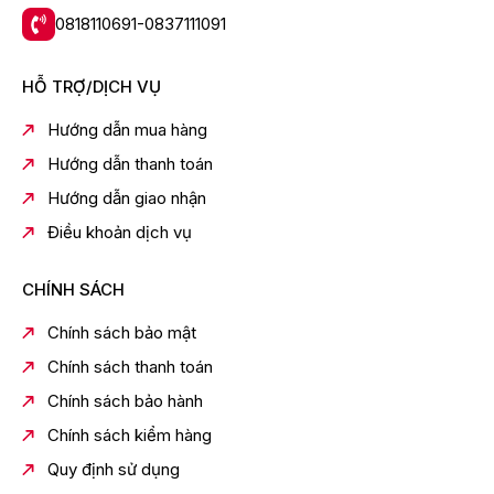
0818110691-0837111091
Contrast Quantum Matrix Technology Slim
Viewing Angle Wide Viewing Angle
HỖ TRỢ/DỊCH VỤ
Micro Dimming Supreme UHD Dimming
Hướng dẫn mua hàng
Nâng cấp Tương phản Real Depth Enhancer
Hướng dẫn thanh toán
Motion Technology Motion Xcelerator 144Hz
Hướng dẫn giao nhận
Smart Calibration Basic
Điều khoản dịch vụ
Filmmaker Mode (FMM) Yes
HDR Brightness Optimizer Yes
CHÍNH SÁCH
Color Booster Color Booster Pro
Chính sách bảo mật
AI HDR Remastering Auto HDR Remastering
Chính sách thanh toán
EyeComfort Mode Yes
Chính sách bảo hành
Âm thanh
Chính sách kiểm hàng
Object Tracking Sound OTS Lite
Quy định sử dụng
Q-Symphony Yes