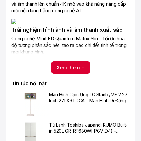
và âm thanh lên chuẩn 4K nhờ vào khả năng nâng cấp
mọi nội dung bằng công nghệ AI.
Trải nghiệm hình ảnh và âm thanh xuất sắc:
Công nghệ MiniLED Quantum Matrix Slim: Tối ưu hóa
độ tương phản sắc nét, tạo ra các chi tiết tinh tế trong
mọi khung hình.
AI Upscaling: Nâng cấp hình ảnh lên 4K, giúp bạn xem
Xem thêm
các chương trình, phim ảnh hay trò chơi với chất lượng
cao hơn.
Tin tức nổi bật
Công nghệ Adaptive Sound Pro: Âm thanh được tối ưu
hóa theo không gian và nội dung, cho trải nghiệm âm
Màn Hình Cảm Ứng LG StanbyME 2 27
thanh sống động.
Inch 27LX6TDGA – Màn Hình Di Động
Thông Minh Cho Cuộc Sống Hiện Đại
Real Depth Enhancer: Tái tạo chiều sâu ảnh như mắt
người, mang đến cảm giác chân thật hơn.
Tủ Lạnh Toshiba Japandi KUMO Built-
in 520L GR-RF680WI-PGV(D4) –
Thiết kế và tính năng tiện ích:
Chuẩn Mực Mới Cho Không Gian Bếp