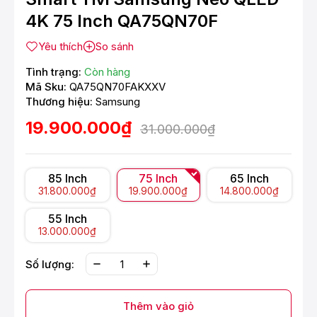
4K 75 Inch QA75QN70F
Yêu thích
So sánh
Tình trạng:
Còn hàng
Mã Sku:
QA75QN70FAKXXV
Thương hiệu:
Samsung
19.900.000₫
31.000.000₫
85 Inch
75 Inch
65 Inch
31.800.000₫
19.900.000₫
14.800.000₫
55 Inch
13.000.000₫
Số lượng:
Thêm vào giỏ