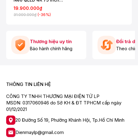
QA75QN70F
19.900.000₫
Độ phân giải 4K (3,840 x 2,160)
(-36%)
31.000.000₫
Đầu ra âm thanh (RMS) 20W
Thiết kế AirSlim
Loại sản phẩm
Thương hiệu uy tín
Đổi trả d
Neo QLED
Bảo hành chính hãng
Theo chín
Hiển Thị
Kích thước màn hình 75"
Refresh Rate 100Hz(Up to 144Hz)
THÔNG TIN LIÊN HỆ
Độ phân giải 4K (3,840 x 2,160)
CÔNG TY TNHH THƯƠNG MẠI ĐIỆN TỬ LP
Video
MSDN: 0317060946 do Sở KH & ĐT TPHCM cấp ngày
Engine Hình ảnh NQ4 AI Gen2 Processor
01/12/2021
HDR (High Dynamic Range) Neo Quantum HDR
20 Đường Số 19, Phường Khánh Hội, Tp.Hồ Chí Minh
HDR 10+ Yes (ADAPTIVE/ GAMING)
Dienmaylp@gmail.com
AI Upscale 4K AI Upscaling