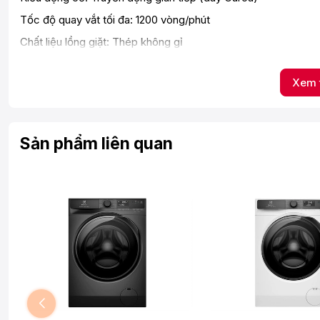
Tốc độ quay vắt tối đa: 1200 vòng/phút
Chất liệu lồng giặt: Thép không gỉ
Chất liệu vỏ máy: Kim loại sơn tĩnh điện
Xem 
Chất liệu cửa máy: Nhựa ABS + Kính cường lực
Sản xuất tại: Thái Lan
Năm ra mắt: 2024
Sản phẩm liên quan
Thời gian bảo hành động cơ: 10 năm
Hiệu suất sử dụng điện: 19.1 Wh/kg
Loại Inverter: Công nghệ EcoInverter
Chương trình:
Đồ trẻ em Đồ mỏng và mềm Đồ thể thao Đồ cottonVệ sinh lồng g
Diệt khuẩn Chế độ yêu thích Đầy tải 45 phút Giặt ga giường
Công nghệ giặt:
Công nghệ giặt hơi nước Hygienic Care Công nghệ UltraMix h
Bảng điều khiển: Song ngữ Anh - Việt có núm xoay, cảm ứng v