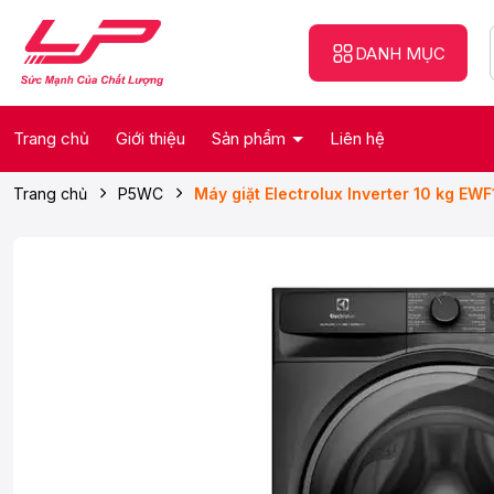
DANH MỤC
Trang chủ
Giới thiệu
Sản phẩm
Liên hệ
Trang chủ
P5WC
Máy giặt Electrolux Inverter 10 kg E