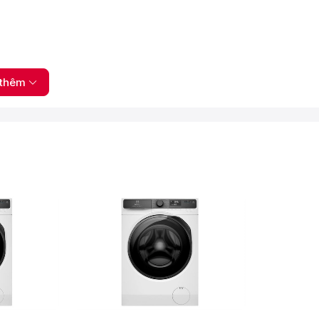
thêm
iặt VắtGiặt tiết kiệm Cotton Giặt nhanh 15 phút Giũ, xả, vắt
oà tan nước giặt hiệu quả
à màn hình hiển thị