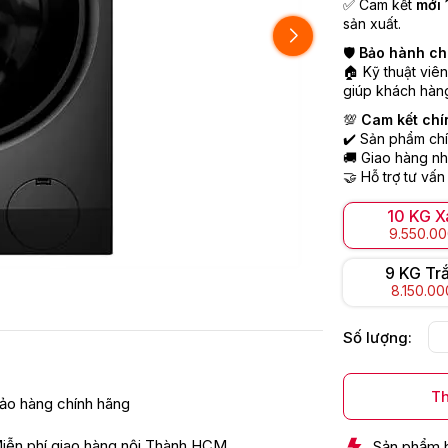
✅ Cam kết
mới 
sản xuất.
🛡️
Bảo hành ch
🏠 Kỹ thuật viê
giúp khách hàng
💯
Cam kết chí
✔️ Sản phẩm chí
🚚 Giao hàng nh
🤝 Hỗ trợ tư vấn
10 KG 
9.550.0
9 KG Tr
8.150.0
Số lượng:
Th
ảo hàng chính hãng
iễn phí giao hàng nội Thành HCM
Sản phẩm 