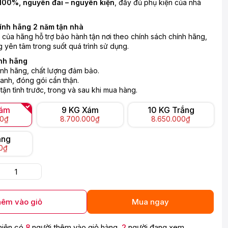
100%, nguyên đai – nguyên kiện
, đầy đủ phụ kiện của nhà
ính hãng 2 năm tận nhà
n của hãng hỗ trợ bảo hành tận nơi theo chính sách chính hãng,
 yên tâm trong suốt quá trình sử dụng.
nh hãng
nh hãng, chất lượng đảm bảo.
anh, đóng gói cẩn thận.
 tận tình trước, trong và sau khi mua hàng.
Xám
9 KG Xám
10 KG Trắng
00₫
8.700.000₫
8.650.000₫
ắng
00₫
êm vào giỏ
Mua ngay
hiện có
8
người thêm vào giỏ hàng,
2
người đang xem.