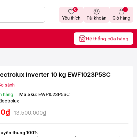
0
Yêu thích
Tài khoản
Giỏ hàng
Hệ thống cửa hàng
lectrolux Inverter 10 kg EWF1023P5SC
So sánh
n hàng
Mã Sku:
EWF1023P5SC
Electrolux
00₫
13.500.000₫
guyên thùng 100%