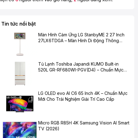
Tin tức nổi bật
Màn Hình Cảm Ứng LG StanbyME 2 27 Inch
27LX6TDGA – Màn Hình Di Động Thông
Minh Cho Cuộc Sống Hiện Đại
Tủ Lạnh Toshiba Japandi KUMO Built-in
520L GR-RF680WI-PGV(D4) – Chuẩn Mực
Mới Cho Không Gian Bếp Hiện Đại
LG OLED evo AI C6 65 Inch 4K – Chuẩn Mực
Mới Cho Trải Nghiệm Giải Trí Cao Cấp
Micro RGB R85H 4K Samsung Vision AI Smart
TV (2026)