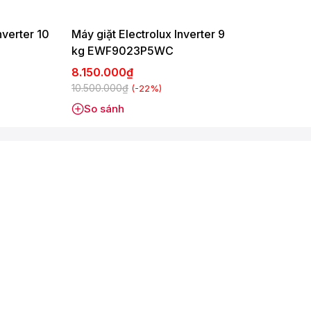
g giặtNgâmLưu chương trình yêu thíchKhóa trẻ emHẹn giờ giặt
c Care - Diệt khuẩn sau mỗi lần giặtTùy chọn mức độ bẩn của
nverter 10
Máy giặt Electrolux Inverter 9
kg EWF9023P5WC
.9 cm - Nặng 73 kg
8.150.000₫
10.500.000₫
(-22%)
So sánh
, Nếu dùng cho hoạt động kinh doanh (giặt ủi, nhà hàng, khách