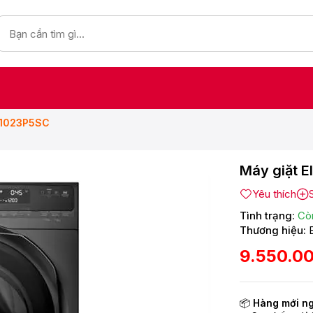
WF1023P5SC
Máy giặt E
Yêu thích
Tình trạng:
Cò
Thương hiệu:
9.550.0
📦
Hàng mới n