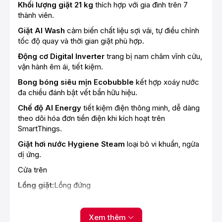
Khối lượng giặt 21 kg
thích hợp với gia đình trên 7
thành viên.
Giặt AI Wash
cảm biến chất liệu sợi vải, tự điều chỉnh
tốc độ quay và thời gian giặt phù hợp.
Động cơ Digital Inverter
trang bị nam châm vĩnh cửu,
vận hành êm ái, tiết kiệm.
Bong bóng siêu mịn Ecobubble
kết hợp xoáy nước
đa chiều đánh bật vết bẩn hữu hiệu.
Chế độ AI Energy
tiết kiệm điện thông minh, dễ dàng
theo dõi hóa đơn tiền điện khi kích hoạt trên
SmartThings.
Giặt hơi nước Hygiene Steam
loại bỏ vi khuẩn, ngừa
dị ứng.
Cửa trên
Lồng giặt:
Lồng đứng
Khối lượng giặt: 21 Kg
Số người sử dụng:
Trên 7 người
Xem thêm