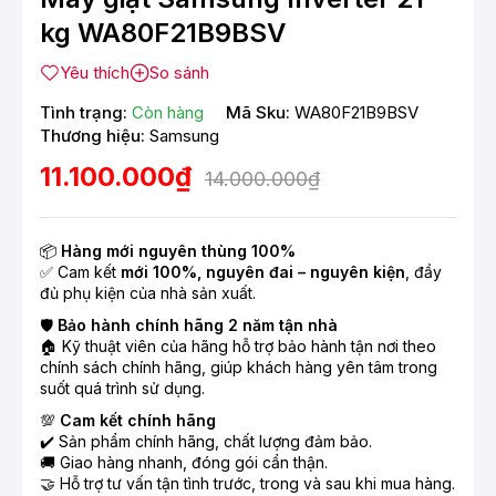
kg WA80F21B9BSV
Yêu thích
So sánh
Tình trạng:
Còn hàng
Mã Sku:
WA80F21B9BSV
Thương hiệu:
Samsung
11.100.000₫
14.000.000₫
📦
Hàng mới nguyên thùng 100%
✅ Cam kết
mới 100%, nguyên đai – nguyên kiện
, đầy
đủ phụ kiện của nhà sản xuất.
🛡️
Bảo hành chính hãng 2 năm tận nhà
🏠 Kỹ thuật viên của hãng hỗ trợ bảo hành tận nơi theo
chính sách chính hãng, giúp khách hàng yên tâm trong
suốt quá trình sử dụng.
💯
Cam kết chính hãng
✔️ Sản phẩm chính hãng, chất lượng đảm bảo.
🚚 Giao hàng nhanh, đóng gói cẩn thận.
🤝 Hỗ trợ tư vấn tận tình trước, trong và sau khi mua hàng.