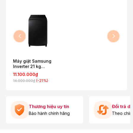
Máy giặt Samsung
Inverter 21 kg
WA80F21B9BSV
11.100.000₫
(-21%)
14.000.000₫
Thương hiệu uy tín
Đổi trả d
Bảo hành chính hãng
Theo chín