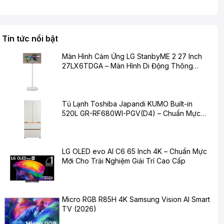
Tin tức nổi bật
Màn Hình Cảm Ứng LG StanbyME 2 27 Inch
27LX6TDGA – Màn Hình Di Động Thông
Minh Cho Cuộc Sống Hiện Đại
Tủ Lạnh Toshiba Japandi KUMO Built-in
520L GR-RF680WI-PGV(D4) – Chuẩn Mực
Mới Cho Không Gian Bếp Hiện Đại
LG OLED evo AI C6 65 Inch 4K – Chuẩn Mực
Mới Cho Trải Nghiệm Giải Trí Cao Cấp
Micro RGB R85H 4K Samsung Vision AI Smart
TV (2026)