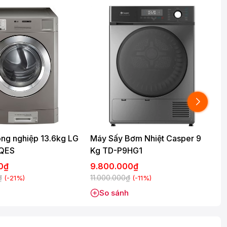
ng nghiệp 13.6kg LG
Máy Sấy Bơm Nhiệt Casper 9
QES
Kg TD-P9HG1
00₫
9.800.000₫
₫
11.000.000₫
7
(-21%)
(-11%)
So sánh