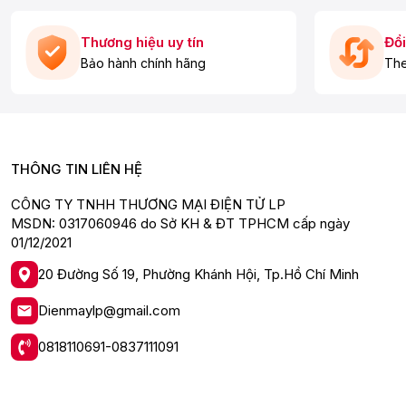
Thương hiệu uy tín
Đổi
Bảo hành chính hãng
The
THÔNG TIN LIÊN HỆ
CÔNG TY TNHH THƯƠNG MẠI ĐIỆN TỬ LP
MSDN: 0317060946 do Sở KH & ĐT TPHCM cấp ngày
01/12/2021
20 Đường Số 19, Phường Khánh Hội, Tp.Hồ Chí Minh
Dienmaylp@gmail.com
0818110691-0837111091