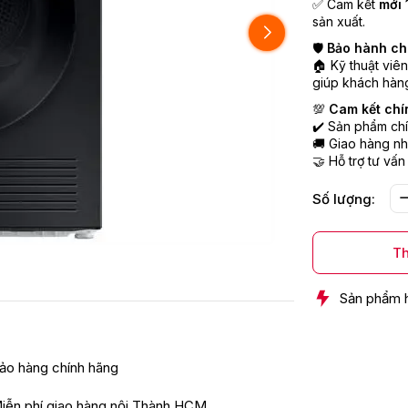
✅ Cam kết
mới 
sản xuất.
🛡️
Bảo hành ch
🏠 Kỹ thuật viê
giúp khách hàng
💯
Cam kết chí
✔️ Sản phẩm chí
🚚 Giao hàng nh
🤝 Hỗ trợ tư vấn
Số lượng:
Th
Sản phẩm 
ảo hàng chính hãng
iễn phí giao hàng nội Thành HCM