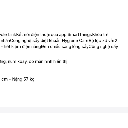
cle LinkKết nối điện thoại qua app SmartThingsKhóa trẻ
nhănCông nghệ sấy diệt khuẩn Hygiene CareBộ lọc xơ vải 2
 - tiết kiệm điện năngĐèn chiếu sáng lồng sấyCông nghệ sấy
ng, núm xoay, có màn hình hiển thị
 cm - Nặng 57 kg