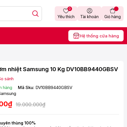
0
Yêu thích
Tài khoản
Giỏ hàng
Hệ thống cửa hàng
ơm nhiệt Samsung 10 Kg DV10BB9440GBSV
So sánh
n hàng
Mã Sku:
DV10BB9440GBSV
Samsung
000₫
19.000.000₫
guyên thùng 100%