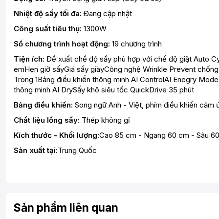
Nhiệt độ sấy tối đa:
Đang cập nhật
Công suất tiêu thụ:
1300W
Số chương trình hoạt động:
19 chương trình
Tiện ích:
Đề xuất chế độ sấy phù hợp với chế độ giặt Auto Cy
emHẹn giờ sấyGiá sấy giàyCông nghệ Wrinkle Prevent chống 
Trong 1Bảng điều khiển thông minh AI ControlAI Enegry Mode
thông minh AI DrySấy khô siêu tốc QuickDrive 35 phút
Bảng điều khiển:
Song ngữ Anh - Việt, phím điều khiển cảm ứ
Chất liệu lồng sấy:
Thép không gỉ
Kích thước - Khối lượng:
Cao 85 cm - Ngang 60 cm - Sâu 60
Sản xuất tại:
Trung Quốc
Sản phẩm liên quan