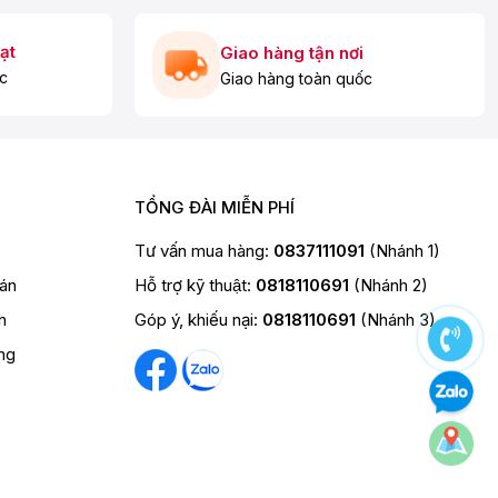
ạt
Giao hàng tận nơi
c
Giao hàng toàn quốc
TỔNG ĐÀI MIỄN PHÍ
Tư vấn mua hàng:
0837111091
(Nhánh 1)
oán
Hỗ trợ kỹ thuật:
0818110691
(Nhánh 2)
h
Góp ý, khiếu nại:
0818110691
(Nhánh 3)
ng