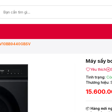
 DV10BB9440GBSV
Máy sấy b
Yêu thích
Tình trạng:
Cò
Thương hiệu:
15.600.
📦
Hàng mới n