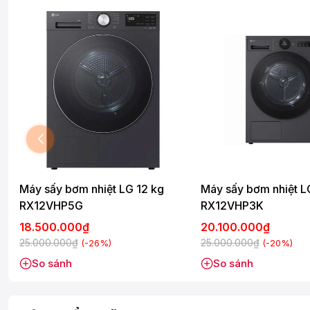
Máy sấy bơm nhiệt LG 12 kg
Máy sấy bơm nhiệt L
RX12VHP5G
RX12VHP3K
18.500.000₫
20.100.000₫
25.000.000₫
25.000.000₫
(-26%)
(-20%)
So sánh
So sánh