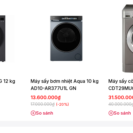
G 12 kg
Máy sấy bơm nhiệt Aqua 10 kg
Máy sấy cô
AD10-AR377U1L GN
CDT29MU
13.600.000₫
31.500.0
17.000.000₫
40.000.000
(-20%)
So sánh
So sánh