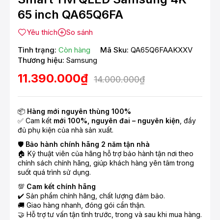
65 inch QA65Q6FA
Yêu thích
So sánh
Tình trạng:
Còn hàng
Mã Sku:
QA65Q6FAAKXXV
Thương hiệu:
Samsung
11.390.000₫
14.000.000₫
📦
Hàng mới nguyên thùng 100%
✅ Cam kết
mới 100%, nguyên đai – nguyên kiện
, đầy
đủ phụ kiện của nhà sản xuất.
🛡️
Bảo hành chính hãng 2 năm tận nhà
🏠 Kỹ thuật viên của hãng hỗ trợ bảo hành tận nơi theo
chính sách chính hãng, giúp khách hàng yên tâm trong
suốt quá trình sử dụng.
💯
Cam kết chính hãng
✔️ Sản phẩm chính hãng, chất lượng đảm bảo.
🚚 Giao hàng nhanh, đóng gói cẩn thận.
🤝 Hỗ trợ tư vấn tận tình trước, trong và sau khi mua hàng.