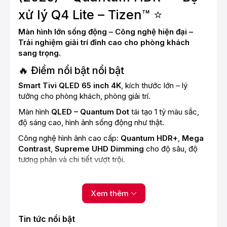
xử lý Q4 Lite – Tizen™ ⭐
Màn hình lớn sống động – Công nghệ hiện đại –
Trải nghiệm giải trí đỉnh cao cho phòng khách
sang trọng.
🔥 Điểm nổi bật nổi bật
Smart Tivi QLED 65 inch 4K
, kích thước lớn – lý
tưởng cho phòng khách, phòng giải trí.
Màn hình
QLED – Quantum Dot
tái tạo 1 tỷ màu sắc,
độ sáng cao, hình ảnh sống động như thật.
Công nghệ hình ảnh cao cấp:
Quantum HDR+
,
Mega
Contrast
,
Supreme UHD Dimming
cho độ sâu, độ
tương phản và chi tiết vượt trội.
Bộ xử lý Q4 Lite Processor
tối ưu nội dung 4K, xử lý
mượt mà mọi cảnh chuyển động.
Xem thêm
Hỗ trợ game chuyên sâu:
Motion Xcelerator
,
ALLM
,
Game Motion Plus
,
Super Ultra Wide Game View
.
Tin tức nổi bật