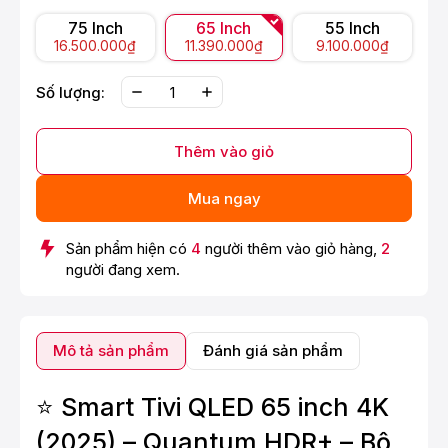
75 Inch
65 Inch
55 Inch
16.500.000₫
11.390.000₫
9.100.000₫
Số lượng:
Thêm vào giỏ
Mua ngay
Sản phẩm hiện có
4
người thêm vào giỏ hàng,
2
người đang xem.
Mô tả sản phẩm
Đánh giá sản phẩm
⭐ Smart Tivi QLED 65 inch 4K
(2025) – Quantum HDR+ – Bộ