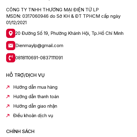
14.9 kg
CÔNG TY TNHH THƯƠNG MẠI ĐIỆN TỬ LP
Kích thước (treo tường):
144.41 × 83.12 × 7.68 cm
–
MSDN: 0317060946 do Sở KH & ĐT TPHCM cấp ngày
14.6 kg
01/12/2021
🎯 Vì sao nên chọn Smart Tivi QLED 65
20 Đường Số 19, Phường Khánh Hội, Tp.Hồ Chí Minh
inch 2025?
Màn hình lớn – xem đã mắt
Dienmaylp@gmail.com
Công nghệ hình ảnh – âm thanh cao cấp
0818110691-0837111091
Tính năng thông minh 2025 hiện đại
Chơi game mượt – giải trí đỉnh cao
HỖ TRỢ/DỊCH VỤ
Thiết kế sang trọng – nâng tầm không gian sống
Hướng dẫn mua hàng
Loại Tivi:Smart Tivi QLED
Hướng dẫn thanh toán
Kích cỡ màn hình:65 inch
Hướng dẫn giao nhận
Độ phân giải:4K (Ultra HD)
Điều khoản dịch vụ
Loại màn hình:Đèn nền: LED viền (Edge LED)
Hệ điều hành:Tizen™
CHÍNH SÁCH