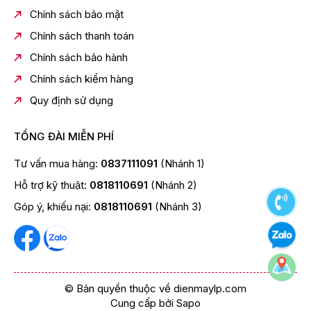
Chất liệu chân đế:Nhựa
Chính sách bảo mật
Chất liệu viền tivi:Nhựa
Chính sách thanh toán
Nơi sản xuất:Việt Nam
Chính sách bảo hành
Năm ra mắt:2025
Chính sách kiểm hàng
Công nghệ hình ảnh:
Quy định sử dụng
Độ tương phản cao - Mega ContrastSupreme UHD
DimmingQuantum HDR+Quantum DotChuyển động
mượt Motion XceleratorSuper Ultra Wide Game View
TỔNG ĐÀI MIỄN PHÍ
& Game BarGiảm độ trễ chơi game Auto Low Latency
Tư vấn mua hàng:
0837111091
(Nhánh 1)
Mode (ALLM)Chế độ Game Motion Plus
Hỗ trợ kỹ thuật:
0818110691
(Nhánh 2)
Bộ xử lý:Bộ xử lý Q4 Lite Processor
Góp ý, khiếu nại:
0818110691
(Nhánh 3)
Tần số quét thực:60 Hz
Điều khiển tivi bằng điện thoại:SmartThings
Điều khiển bằng giọng nói:Tìm kiếm giọng nói trên
YouTube bằng tiếng ViệtBixby có tiếng Việt
Chiếu hình từ điện thoại lên TV:AirPlay 2
© Bản quyền thuộc về dienmaylp.com
Cung cấp bởi
Sapo
Remote thông minh:Điều khiển One Remote Control