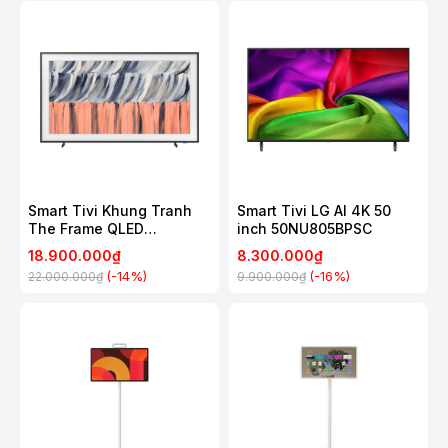
Smart Tivi Khung Tranh
Smart Tivi LG AI 4K 50
The Frame QLED
inch 50NU805BPSC
Samsung 4K 55 Inch
18.900.000₫
8.300.000₫
QA55LS03H
(-14%)
(-16%)
22.000.000₫
9.900.000₫