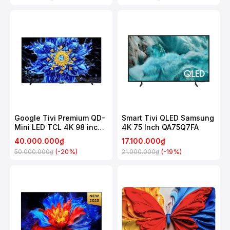
Google Tivi Premium QD-
Smart Tivi QLED Samsung
Mini LED TCL 4K 98 inch
4K 75 Inch QA75Q7FA
98P8LS
40.000.000₫
17.100.000₫
(-20%)
(-19%)
50.000.000₫
21.000.000₫