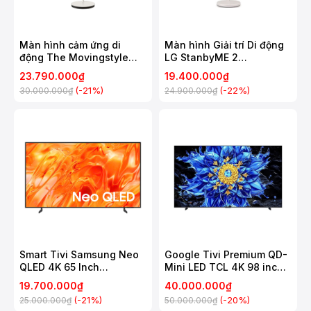
Màn hình cảm ứng di
Màn hình Giải trí Di động
động The Movingstyle
LG StanbyME 2
Samsung 27 Inch
27LX6TDGA
23.790.000₫
19.400.000₫
UA27LSM7FAXXXV
(-21%)
(-22%)
30.000.000₫
24.900.000₫
Smart Tivi Samsung Neo
Google Tivi Premium QD-
QLED 4K 65 Inch
Mini LED TCL 4K 98 inch
QA65QN70H
98P8LS
19.700.000₫
40.000.000₫
(-21%)
(-20%)
25.000.000₫
50.000.000₫