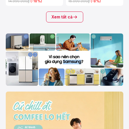
(-18%)
(-8%)
14.990.000₫
16.000.000₫
Xem tất cả