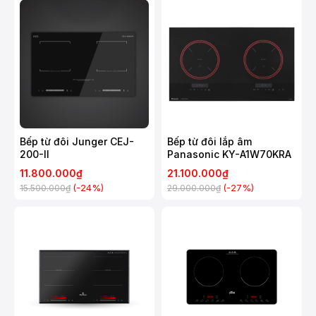
Bếp từ đôi Junger CEJ-
Bếp từ đôi lắp âm
200-II
Panasonic KY-A1W70KRA
11.800.000₫
21.100.000₫
(-24%)
(-27%)
15.500.000₫
29.000.000₫