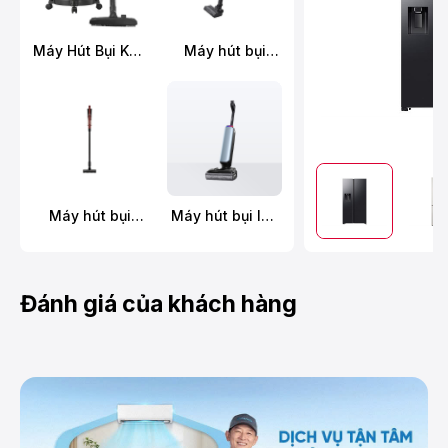
Máy Hút Bụi Khô
Máy hút bụi
Và Ướt
không dây
Panasonic MC-
Panasonic MC-
YW603AN49
SBR70K946
Máy hút bụi
Máy hút bụi lau
không dây
sàn khô ướt
Hitachi PV-X95N
Tineco FLOOR
MRE
ONE S9 Artist
Prime
Đánh giá của khách hàng