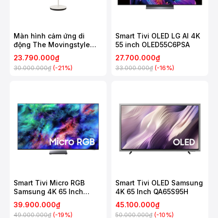
Màn hình cảm ứng di
Smart Tivi OLED LG AI 4K
động The Movingstyle
55 inch OLED55C6PSA
Samsung 27 Inch
23.790.000₫
27.700.000₫
UA27LSM7FAXXXV
(-21%)
(-16%)
30.000.000₫
33.000.000₫
Smart Tivi Micro RGB
Smart Tivi OLED Samsung
Samsung 4K 65 Inch
4K 65 Inch QA65S95H
MRA65R95H
39.900.000₫
45.100.000₫
(-19%)
(-10%)
49.000.000₫
50.000.000₫