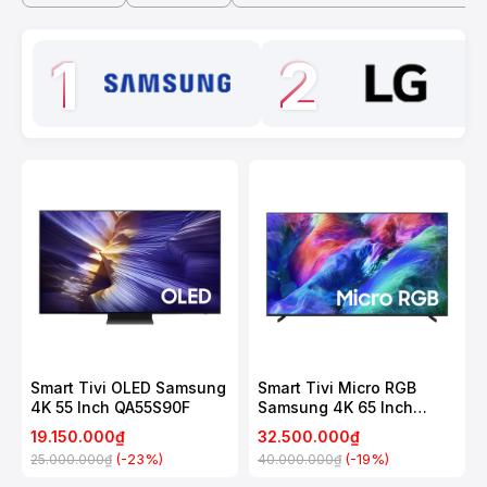
1
2
Smart Tivi OLED Samsung
Smart Tivi Micro RGB
4K 55 Inch QA55S90F
Samsung 4K 65 Inch
MRA65R85H
19.150.000₫
32.500.000₫
(-23%)
(-19%)
25.000.000₫
40.000.000₫