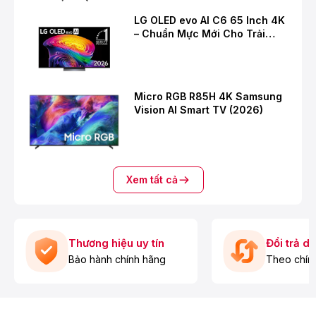
LG OLED evo AI C6 65 Inch 4K
– Chuẩn Mực Mới Cho Trải
Nghiệm Giải Trí Cao Cấp
Micro RGB R85H 4K Samsung
Vision AI Smart TV (2026)
Xem tất cả
Thương hiệu uy tín
Đổi trả d
Bảo hành chính hãng
Theo chín