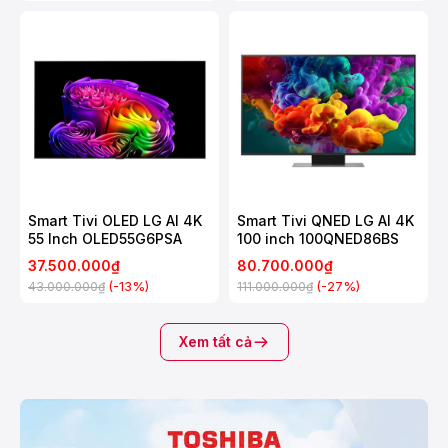
Smart Tivi OLED LG AI 4K
Smart Tivi QNED LG AI 4K
55 Inch OLED55G6PSA
100 inch 100QNED86BS
37.500.000₫
80.700.000₫
(-13%)
(-27%)
43.000.000₫
111.000.000₫
Xem tất cả