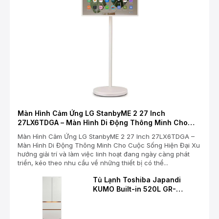
Màn Hình Cảm Ứng LG StanbyME 2 27 Inch
27LX6TDGA – Màn Hình Di Động Thông Minh Cho
Cuộc Sống Hiện Đại
Màn Hình Cảm Ứng LG StanbyME 2 27 Inch 27LX6TDGA –
Màn Hình Di Động Thông Minh Cho Cuộc Sống Hiện Đại Xu
hướng giải trí và làm việc linh hoạt đang ngày càng phát
triển, kéo theo nhu cầu về những thiết bị có thể...
Tủ Lạnh Toshiba Japandi
KUMO Built-in 520L GR-
RF680WI-PGV(D4) – Chuẩn
Mực Mới Cho Không Gian Bếp
Hiện Đại