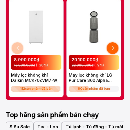
8.990.000₫
20.100.000₫
12.900.000₫
(-30%)
22.000.000₫
(-9%)
Máy lọc không khí
Máy lọc không khí LG
M
Daikin MCK70ZVM7-W
PuriCare 360 Alpha
ẩ
Double
M
112
sản phẩm đã bán
80
sản phẩm đã bán
AS10GDBY0.ABAE
Top hãng sản phẩm bán chạy
Siêu Sale
Tivi - Loa
Tủ lạnh - Tủ đông - Tủ mát