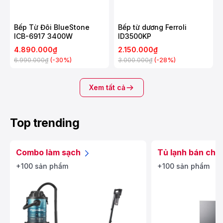
Bếp Từ Đôi BlueStone
Bếp từ dương Ferroli
ICB-6917 3400W
ID3500KP
4.890.000₫
2.150.000₫
(-30%)
(-28%)
6.990.000₫
3.000.000₫
Xem tất cả
Top trending
Combo làm sạch
Tủ lạnh bán chạ
+100 sản phẩm
+100 sản phẩm