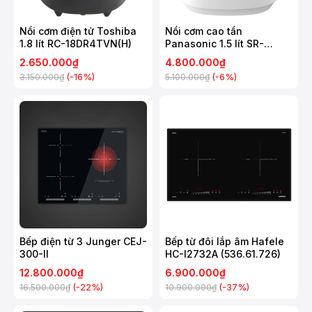
Nồi cơm điện tử Toshiba
Nồi cơm cao tần
1.8 lít RC-18DR4TVN(H)
Panasonic 1.5 lít SR-
HNS151WRA
2.650.000₫
4.800.000₫
(-16%)
(-6%)
3.150.000₫
5.100.000₫
Bếp điện từ 3 Junger CEJ-
Bếp từ đôi lắp âm Hafele
300-II
HC-I2732A (536.61.726)
12.800.000₫
6.900.000₫
(-22%)
(-37%)
16.500.000₫
10.900.000₫