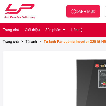
DANH MỤC
Trang chủ
Giới thiệu
Sản phẩm
Liên hệ
Trang chủ
Tủ lạnh
Tủ lạnh Panasonic Inverter 325 lít