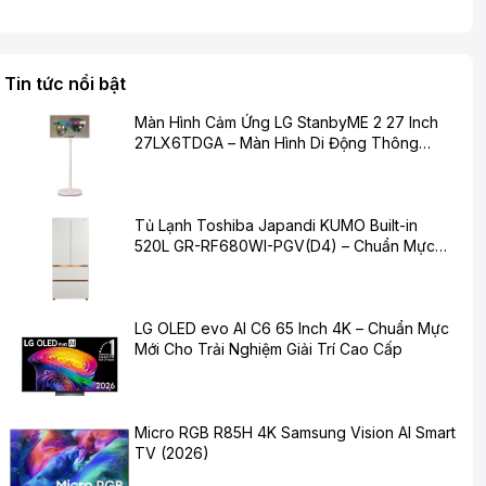
Tin tức nổi bật
Màn Hình Cảm Ứng LG StanbyME 2 27 Inch
27LX6TDGA – Màn Hình Di Động Thông
Minh Cho Cuộc Sống Hiện Đại
Tủ Lạnh Toshiba Japandi KUMO Built-in
520L GR-RF680WI-PGV(D4) – Chuẩn Mực
Mới Cho Không Gian Bếp Hiện Đại
LG OLED evo AI C6 65 Inch 4K – Chuẩn Mực
Mới Cho Trải Nghiệm Giải Trí Cao Cấp
Micro RGB R85H 4K Samsung Vision AI Smart
TV (2026)