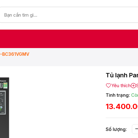
 NR-BC361VGMV
Tủ lạnh Pa
Yêu thích
Tình trạng:
Cò
13.400.
Số lượng: