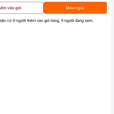
êm vào giỏ
Mua ngay
hiện có
9
người thêm vào giỏ hàng,
6
người đang xem.