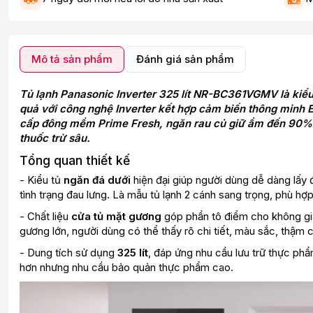
Mô tả sản phẩm
Đánh giá sản phẩm
Tủ lạnh Panasonic Inverter 325 lít NR-BC361VGMV là kiểu t
quả với công nghệ Inverter kết hợp cảm biến thông minh Ec
cấp đông mềm Prime Fresh, ngăn rau củ giữ ẩm đến 90% 
thuốc trừ sâu.
Tổng quan thiết kế
- Kiểu tủ
ngăn đá dưới
hiện đại giúp người dùng dễ dàng lấy 
tình trạng đau lưng. Là mẫu tủ lạnh 2 cánh sang trọng, phù hợp
- Chất liệu
cửa tủ mặt gương
góp phần tô điểm cho không gia
gương lớn, người dùng có thể thấy rõ chi tiết, màu sắc, thậm ch
- Dung tích sử dụng
325 lít
, đáp ứng nhu cầu lưu trữ thực p
hơn nhưng nhu cầu bảo quản thực phẩm cao.