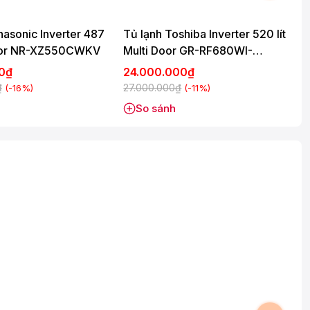
nasonic Inverter 487
Tủ lạnh Toshiba Inverter 520 lít
T
 Door NR-XZ550CWKV
Multi Door GR-RF680WI-
B
PGV(D4)
00₫
24.000.000₫
₫
27.000.000₫
3
(-16%)
(-11%)
So sánh