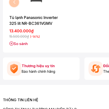
Tủ lạnh Panasonic Inverter
325 lít NR-BC361VGMV
13.400.000₫
15.500.000₫
(-14%)
So sánh
* Hình ảnh chỉ mang tính chất minh họa
Thương hiệu uy tín
Đổi
Bảo hành chính hãng
The
Ngăn đá
- Dung tích
97 lít
, gồm các kệ chia ngăn cùng khay làm đá viê
THÔNG TIN LIÊN HỆ