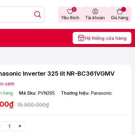
0
Yêu thích
Tài khoản
Giỏ hàng
Hệ thống cửa hàng
nasonic Inverter 325 lít NR-BC361VGMV
So sánh
n hàng
Mã Sku:
PVN295
Thương hiệu:
Panasonic
000₫
15.500.000₫