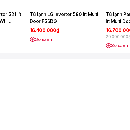
ter 521 lít
Tủ lạnh LG Inverter 580 lít Multi
Tủ lạnh Pa
WI-
Door F56BG
lít Multi
u trữ thực phẩm.
16.400.000₫
16.700.0
ng nước nhờ khả năng cấp ẩm lên đến 90%.
20.000.000
So sánh
i ngon chuẩn -3°C nhanh gấp 4 lần, tiết kiệm thời gian và công
So sánh
i khó chịu, bảo quản thực phẩm tươi ngon đến 7 ngày mà không