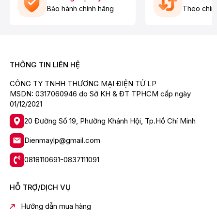
Bảo hành chính hãng
Theo chín
Thiết kế hiện đại, gọn gàng
Tủ lạnh Panasonic sở hữu màu xám đẹp mắt và sang
trọng, phù hợp với mọi không gian nội thất, dễ dàng nổi
bật trong không gian bếp nhà bạn. Tủ theo thiết kế
THÔNG TIN LIÊN HỆ
ngăn đá trên truyền thống quen thuộc, kích thước gọn
gàng
phù hợp với các phòng bếp nhỏ vừa
.
CÔNG TY TNHH THƯƠNG MẠI ĐIỆN TỬ LP
MSDN: 0317060946 do Sở KH & ĐT TPHCM cấp ngày
01/12/2021
20 Đường Số 19, Phường Khánh Hội, Tp.Hồ Chí Minh
Dienmaylp@gmail.com
0818110691-0837111091
HỖ TRỢ/DỊCH VỤ
Dung tích 170 lít, phù hợp với các gia đình từ
Hướng dẫn mua hàng
2 - 3 thành viên