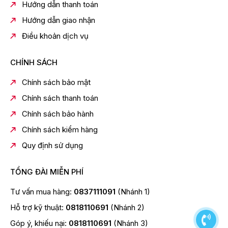
Hướng dẫn thanh toán
Dung tích sử dụng của tủ là 170 lít
thích hợp với các
Hướng dẫn giao nhận
gia đình từ 2 - 3 thành viên
để trữ lượng thực phẩm
vừa đủ dùng. Trong trường hợp, gia đình bạn nhiều
Điều khoản dịch vụ
thành viên hơn nhưng nhu cầu dự trữ thực phẩm không
cao thì tủ lạnh Panasonic Inverter 170 lít NR-
CHÍNH SÁCH
BA190PPVN vẫn là sự lựa chọn phù hợp.
Chính sách bảo mật
Chính sách thanh toán
Chính sách bảo hành
Chính sách kiểm hàng
Quy định sử dụng
TỔNG ĐÀI MIỄN PHÍ
Tư vấn mua hàng:
0837111091
(Nhánh 1)
THÔNG SỐ KỸ THUẬT
Hỗ trợ kỹ thuật:
0818110691
(Nhánh 2)
Kiểu tủ:
Góp ý, khiếu nại:
0818110691
(Nhánh 3)
Ngăn đá trên - 2 cánh