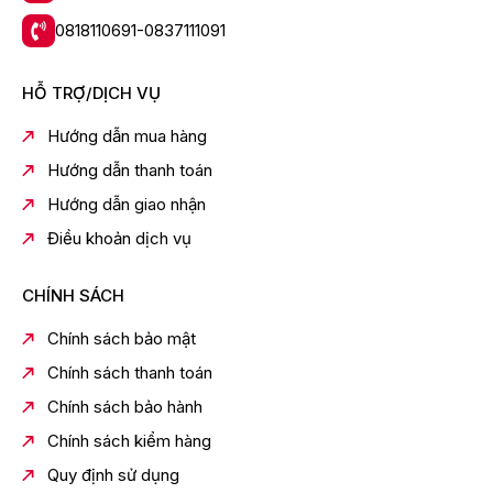
cho tủ
0818110691-0837111091
Chiếc tủ lạnh Inverter này có bộ lọc carbon hoạt tính
diệt trùng và khử mùi luồng khí lạnh lưu thông bên trong
tủ lạnh. Hơn nữa, lớp kháng khuẩn phân tử bạc còn
HỖ TRỢ/DỊCH VỤ
được tráng lên bề mặt thành tủ, nhằm hạn chế sự phát
triển của vi khuẩn. Vật liệu phù hợp với luật an toàn vệ
Hướng dẫn mua hàng
sinh thực phẩm của Nhật Bản và không gây hại cho
Hướng dẫn thanh toán
người dùng.
Hướng dẫn giao nhận
Điều khoản dịch vụ
CHÍNH SÁCH
Chính sách bảo mật
Chính sách thanh toán
Chính sách bảo hành
Chính sách kiểm hàng
Quy định sử dụng