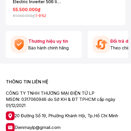
Electric Inverter 506 lít
được giữ nguyên giúp bảo quản hương vị và màu sắc
MR-WX52D-F-V
tươi ngon của thực phẩm. Bạn có thể dễ dàng cắt,
55.500.000₫
tách, múc với thực phẩm đã cấp đông mềm. Từ đó,
(-9%)
61.000.000₫
tiết kiệm thời gian chế biến và không cần phân chia nhỏ
thực phẩm khi cấp đông.
Thương hiệu uy tín
Đổi trả d
Bảo hành chính hãng
Theo chín
THÔNG TIN LIÊN HỆ
CÔNG TY TNHH THƯƠNG MẠI ĐIỆN TỬ LP
MSDN: 0317060946 do Sở KH & ĐT TPHCM cấp ngày
01/12/2021
20 Đường Số 19, Phường Khánh Hội, Tp.Hồ Chí Minh
Hệ thống khử mùi và thành tủ kháng khuẩn
trả lại không gian trong lành, không mùi hôi
Dienmaylp@gmail.com