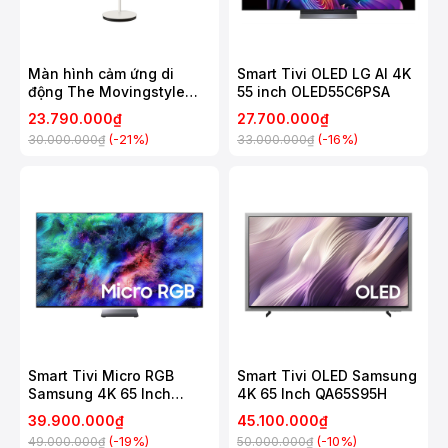
Màn hình cảm ứng di
Smart Tivi OLED LG AI 4K
động The Movingstyle
55 inch OLED55C6PSA
Samsung 27 Inch
23.790.000₫
27.700.000₫
UA27LSM7FAXXXV
(-21%)
(-16%)
30.000.000₫
33.000.000₫
Smart Tivi Micro RGB
Smart Tivi OLED Samsung
Samsung 4K 65 Inch
4K 65 Inch QA65S95H
MRA65R95H
39.900.000₫
45.100.000₫
(-19%)
(-10%)
49.000.000₫
50.000.000₫