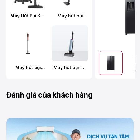
Máy Hút Bụi Khô
Máy hút bụi
Và Ướt
không dây
Panasonic MC-
Panasonic MC-
YW603AN49
SBR70K946
Máy hút bụi
Máy hút bụi lau
không dây
sàn khô ướt
Hitachi PV-X95N
Tineco FLOOR
MRE
ONE S9 Artist
Prime
Đánh giá của khách hàng