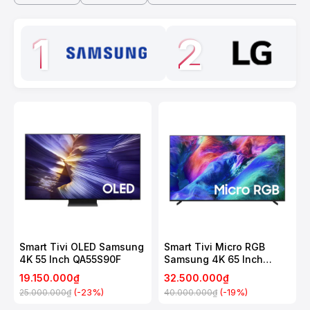
1
2
Smart Tivi OLED Samsung
Smart Tivi Micro RGB
4K 55 Inch QA55S90F
Samsung 4K 65 Inch
MRA65R85H
19.150.000₫
32.500.000₫
(-23%)
(-19%)
25.000.000₫
40.000.000₫