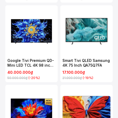
Google Tivi Premium QD-
Smart Tivi QLED Samsung
Mini LED TCL 4K 98 inch
4K 75 Inch QA75Q7FA
98P8LS
40.000.000₫
17.100.000₫
(-20%)
(-19%)
50.000.000₫
21.000.000₫