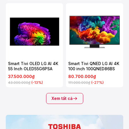
Smart Tivi OLED LG AI 4K
Smart Tivi QNED LG AI 4K
55 Inch OLED55G6PSA
100 inch 100QNED86BS
37.500.000₫
80.700.000₫
(-13%)
(-27%)
43.000.000₫
111.000.000₫
Xem tất cả