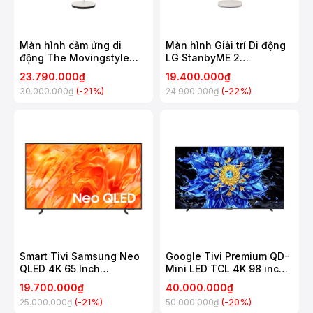
Màn hình cảm ứng di
Màn hình Giải trí Di động
động The Movingstyle
LG StanbyME 2
Samsung 27 Inch
27LX6TDGA
23.790.000₫
19.400.000₫
UA27LSM7FAXXXV
(-21%)
(-22%)
30.000.000₫
24.900.000₫
Smart Tivi Samsung Neo
Google Tivi Premium QD-
QLED 4K 65 Inch
Mini LED TCL 4K 98 inch
QA65QN70H
98P8LS
19.700.000₫
40.000.000₫
(-21%)
(-20%)
25.000.000₫
50.000.000₫