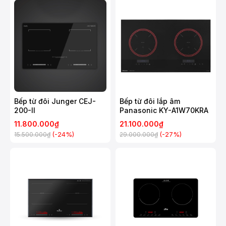
Bếp từ đôi Junger CEJ-
Bếp từ đôi lắp âm
200-II
Panasonic KY-A1W70KRA
11.800.000₫
21.100.000₫
(-24%)
(-27%)
15.500.000₫
29.000.000₫