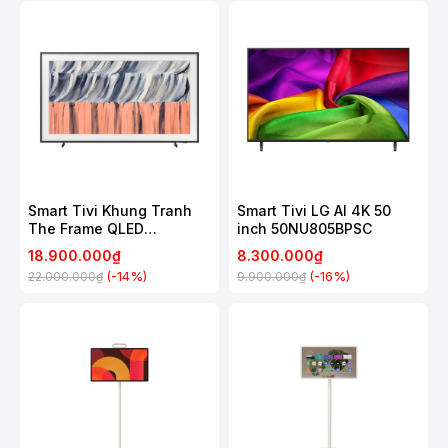
Smart Tivi Khung Tranh
Smart Tivi LG AI 4K 50
The Frame QLED
inch 50NU805BPSC
Samsung 4K 55 Inch
18.900.000₫
8.300.000₫
QA55LS03H
(-14%)
(-16%)
22.000.000₫
9.900.000₫