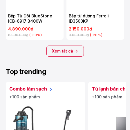
Bếp Từ Đôi BlueStone
Bếp từ dương Ferroli
ICB-6917 3400W
ID3500KP
4.890.000₫
2.150.000₫
(-30%)
(-28%)
6.990.000₫
3.000.000₫
Xem tất cả
Top trending
Combo làm sạch
Tủ lạnh bán chạ
+100 sản phẩm
+100 sản phẩm