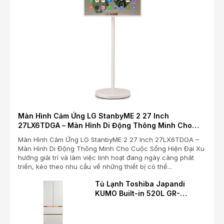
Màn Hình Cảm Ứng LG StanbyME 2 27 Inch
27LX6TDGA – Màn Hình Di Động Thông Minh Cho
Cuộc Sống Hiện Đại
Màn Hình Cảm Ứng LG StanbyME 2 27 Inch 27LX6TDGA –
Màn Hình Di Động Thông Minh Cho Cuộc Sống Hiện Đại Xu
hướng giải trí và làm việc linh hoạt đang ngày càng phát
triển, kéo theo nhu cầu về những thiết bị có thể...
Tủ Lạnh Toshiba Japandi
KUMO Built-in 520L GR-
RF680WI-PGV(D4) – Chuẩn
Mực Mới Cho Không Gian Bếp
Hiện Đại