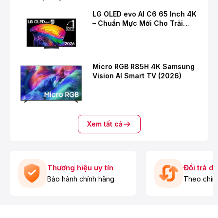
LG OLED evo AI C6 65 Inch 4K
– Chuẩn Mực Mới Cho Trải
Nghiệm Giải Trí Cao Cấp
Micro RGB R85H 4K Samsung
Vision AI Smart TV (2026)
Xem tất cả
Thương hiệu uy tín
Đổi trả d
Bảo hành chính hãng
Theo chín