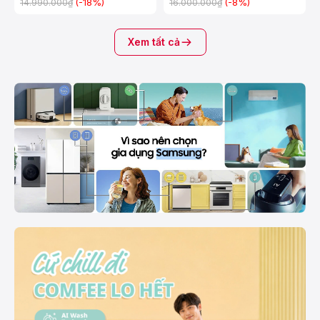
(-18%)
(-8%)
14.990.000₫
16.000.000₫
Xem tất cả