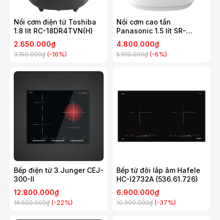
Nồi cơm điện tử Toshiba
Nồi cơm cao tần
1.8 lít RC-18DR4TVN(H)
Panasonic 1.5 lít SR-
HNS151WRA
2.650.000₫
4.800.000₫
(-16%)
(-6%)
3.150.000₫
5.100.000₫
Bếp điện từ 3 Junger CEJ-
Bếp từ đôi lắp âm Hafele
300-II
HC-I2732A (536.61.726)
12.800.000₫
6.900.000₫
(-22%)
(-37%)
16.500.000₫
10.900.000₫