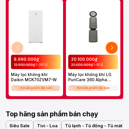
8.990.000₫
20.100.000₫
12.900.000₫
(-30%)
22.000.000₫
(-9%)
Máy lọc không khí
Máy lọc không khí LG
M
Daikin MCK70ZVM7-W
PuriCare 360 Alpha
ẩ
Double
M
92
sản phẩm đã bán
150
sản phẩm đã bán
AS10GDBY0.ABAE
Top hãng sản phẩm bán chạy
Siêu Sale
Tivi - Loa
Tủ lạnh - Tủ đông - Tủ mát