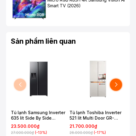
Smart TV (2026)
*Hình ảnh chỉ mang tính chất minh họa
Sản phẩm liên quan
Ngăn đá
- Dung tích ngăn đá 173 lít mang lại trữ lượng đá lớn,
giúp các gia đình nhanh chóng giải toả cơn khát bằng
những thức uống mát lạnh.
Tủ lạnh Samsung Inverter
Tủ lạnh Toshiba Inverter
Tủ 
635 lít Side By Side
521 lít Multi Door GR-
Mul
RS70F65K2FSV
RF681WI-PGV(D4)
23.500.000₫
21.700.000₫
16.
(-13%)
(-17%)
27.000.000₫
26.000.000₫