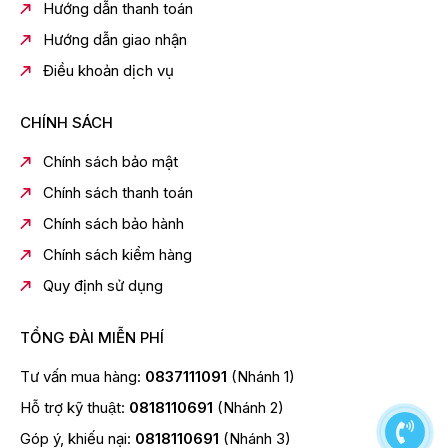
lạnh, duy trì đồng đều mức nhiệt độ để mọi thứ luôn
Hướng dẫn thanh toán
được tươi và tiết kiệm điện hiệu quả.
Hướng dẫn giao nhận
Điều khoản dịch vụ
CHÍNH SÁCH
Chính sách bảo mật
Chính sách thanh toán
Chính sách bảo hành
Chính sách kiểm hàng
*Hình ảnh chỉ mang tính chất minh họa
Quy định sử dụng
Bảng điều khiển
- Bảng điều khiển cảm ứng được tích hợp ngay bên
TỔNG ĐÀI MIỄN PHÍ
ngoài cửa tủ lạnh, tăng cường sự thuận tiện và dễ dàng
khi điều chỉnh nhiệt độ cũng như kích hoạt các tính
Tư vấn mua hàng:
0837111091
(Nhánh 1)
năng khác.
Hỗ trợ kỹ thuật:
0818110691
(Nhánh 2)
Góp ý, khiếu nại:
0818110691
(Nhánh 3)