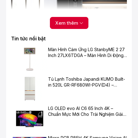
Xem thêm
Tin tức nổi bật
Màn Hình Cảm Ứng LG StanbyME 2 27
*Hình ảnh chỉ mang tính chất minh họa
Inch 27LX6TDGA – Màn Hình Di Động
Thông Minh Cho Cuộc Sống Hiện Đại
Ngăn lạnh
- Tủ lạnh Casper có dung tích ngăn lạnh 285 lít.
Tủ Lạnh Toshiba Japandi KUMO Built-
- Nhiều ngăn chứa, khay đựng của tủ lạnh được phân
in 520L GR-RF680WI-PGV(D4) –
bổ theo chiều dọc từ trên xuống dưới tạo sự thuận tiện
Chuẩn Mực Mới Cho Không Gian Bếp
cho người dùng.
Hiện Đại
LG OLED evo AI C6 65 Inch 4K –
Chuẩn Mực Mới Cho Trải Nghiệm Giải
Trí Cao Cấp
Micro RGB R85H 4K Samsung Vision AI