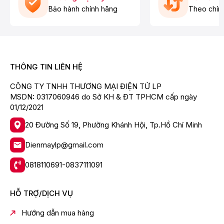
Bảo hành chính hãng
Theo chín
- Công nghệ làm lạnh gián tiếp và đa chiều sẽ nhanh
chóng đưa hơi lạnh đến các ngăn tủ bên trong tủ lạnh
Casper Inverter thông qua đối lưu gió. Mỗi loại thực
phẩm được chứa ở mỗi ngăn sẽ nhận được hơi lạnh ở
mức nhiệt khác nhau, qua đó giữ được sự tươi ngon
cần thiết.
THÔNG TIN LIÊN HỆ
CÔNG TY TNHH THƯƠNG MẠI ĐIỆN TỬ LP
MSDN: 0317060946 do Sở KH & ĐT TPHCM cấp ngày
01/12/2021
20 Đường Số 19, Phường Khánh Hội, Tp.Hồ Chí Minh
Dienmaylp@gmail.com
0818110691-0837111091
*Hình ảnh chỉ mang tính chất minh họa
HỖ TRỢ/DỊCH VỤ
- Hệ thống làm lạnh đa chiều Multi Air Flow mang
Hướng dẫn mua hàng
những luồng không khí lạnh tới mọi ngóc ngách trong tủ