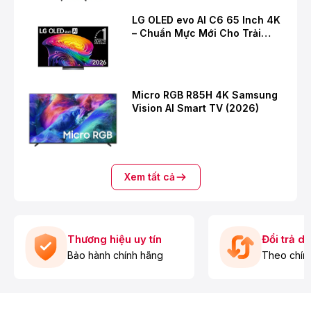
LG OLED evo AI C6 65 Inch 4K
– Chuẩn Mực Mới Cho Trải
Nghiệm Giải Trí Cao Cấp
Micro RGB R85H 4K Samsung
Vision AI Smart TV (2026)
Xem tất cả
Thương hiệu uy tín
Đổi trả d
Bảo hành chính hãng
Theo chín