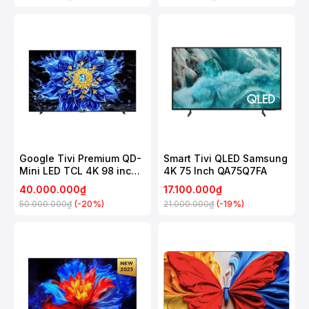
Google Tivi Premium QD-
Smart Tivi QLED Samsung
Mini LED TCL 4K 98 inch
4K 75 Inch QA75Q7FA
98P8LS
40.000.000₫
17.100.000₫
(-20%)
(-19%)
50.000.000₫
21.000.000₫