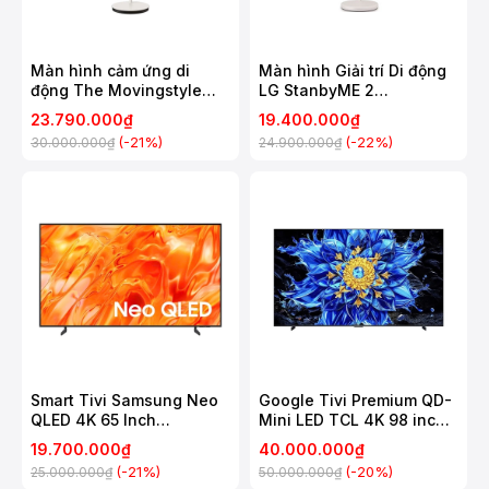
Màn hình cảm ứng di
Màn hình Giải trí Di động
động The Movingstyle
LG StanbyME 2
Samsung 27 Inch
27LX6TDGA
23.790.000₫
19.400.000₫
UA27LSM7FAXXXV
(-21%)
(-22%)
30.000.000₫
24.900.000₫
Smart Tivi Samsung Neo
Google Tivi Premium QD-
QLED 4K 65 Inch
Mini LED TCL 4K 98 inch
QA65QN70H
98P8LS
19.700.000₫
40.000.000₫
(-21%)
(-20%)
25.000.000₫
50.000.000₫