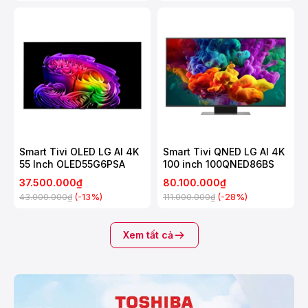
Smart Tivi OLED LG AI 4K
Smart Tivi QNED LG AI 4K
55 Inch OLED55G6PSA
100 inch 100QNED86BS
37.500.000₫
80.100.000₫
(-13%)
(-28%)
43.000.000₫
111.000.000₫
Xem tất cả