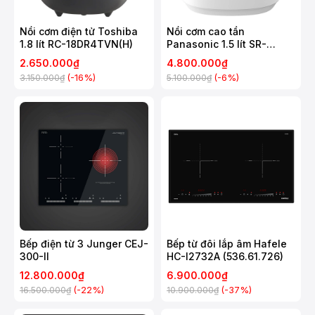
Nồi cơm điện tử Toshiba
Nồi cơm cao tần
1.8 lít RC-18DR4TVN(H)
Panasonic 1.5 lít SR-
HNS151WRA
2.650.000₫
4.800.000₫
(-16%)
(-6%)
3.150.000₫
5.100.000₫
Bếp điện từ 3 Junger CEJ-
Bếp từ đôi lắp âm Hafele
300-II
HC-I2732A (536.61.726)
12.800.000₫
6.900.000₫
(-22%)
(-37%)
16.500.000₫
10.900.000₫