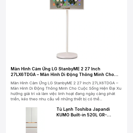
Màn Hình Cảm Ứng LG StanbyME 2 27 Inch
27LX6TDGA – Màn Hình Di Động Thông Minh Cho
Cuộc Sống Hiện Đại
Màn Hình Cảm Ứng LG StanbyME 2 27 Inch 27LX6TDGA –
Màn Hình Di Động Thông Minh Cho Cuộc Sống Hiện Đại Xu
hướng giải trí và làm việc linh hoạt đang ngày càng phát
triển, kéo theo nhu cầu về những thiết bị có thể...
Tủ Lạnh Toshiba Japandi
KUMO Built-in 520L GR-
RF680WI-PGV(D4) – Chuẩn
Mực Mới Cho Không Gian Bếp
Hiện Đại