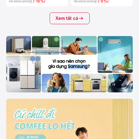
(-18%)
(-8%)
14.990.000₫
16.000.000₫
Xem tất cả