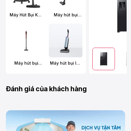
Máy Hút Bụi Khô
Máy hút bụi
Và Ướt
không dây
Panasonic MC-
Panasonic MC-
YW603AN49
SBR70K946
Máy hút bụi
Máy hút bụi lau
không dây
sàn khô ướt
Hitachi PV-X95N
Tineco FLOOR
MRE
ONE S9 Artist
Prime
Đánh giá của khách hàng