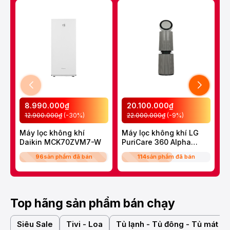
8.990.000₫
20.100.000₫
12.900.000₫
(-30%)
22.000.000₫
(-9%)
Máy lọc không khí
Máy lọc không khí LG
M
Daikin MCK70ZVM7-W
PuriCare 360 Alpha
ẩ
Double
M
96
sản phẩm đã bán
114
sản phẩm đã bán
AS10GDBY0.ABAE
Top hãng sản phẩm bán chạy
Siêu Sale
Tivi - Loa
Tủ lạnh - Tủ đông - Tủ mát