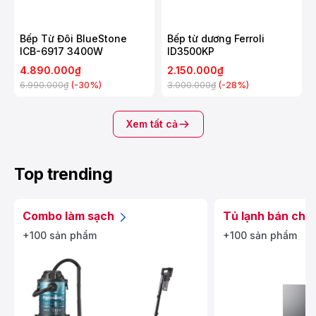
Bếp Từ Đôi BlueStone
Bếp từ dương Ferroli
ICB-6917 3400W
ID3500KP
4.890.000₫
2.150.000₫
(-30%)
(-28%)
6.990.000₫
3.000.000₫
Xem tất cả
Top trending
Combo làm sạch
Tủ lạnh bán chạ
+100 sản phẩm
+100 sản phẩm