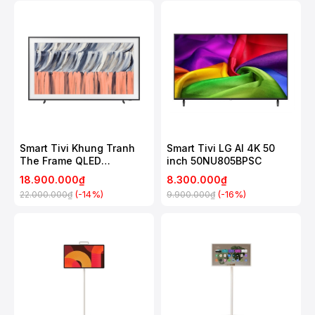
Smart Tivi Khung Tranh
Smart Tivi LG AI 4K 50
The Frame QLED
inch 50NU805BPSC
Samsung 4K 55 Inch
18.900.000₫
8.300.000₫
QA55LS03H
(-14%)
(-16%)
22.000.000₫
9.900.000₫