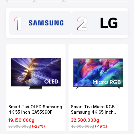
1
2
Smart Tivi OLED Samsung
Smart Tivi Micro RGB
4K 55 Inch QA55S90F
Samsung 4K 65 Inch
MRA65R85H
19.150.000₫
32.500.000₫
(-23%)
(-19%)
25.000.000₫
40.000.000₫