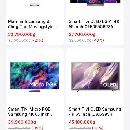
Màn hình cảm ứng di
Smart Tivi OLED LG AI 4K
động The Movingstyle
55 inch OLED55C6PSA
Samsung 27 Inch
23.790.000₫
27.700.000₫
UA27LSM7FAXXXV
(-21%)
(-16%)
30.000.000₫
33.000.000₫
Smart Tivi Micro RGB
Smart Tivi OLED Samsung
Samsung 4K 65 Inch
4K 65 Inch QA65S95H
MRA65R95H
39.900.000₫
45.100.000₫
(-19%)
(-10%)
49.000.000₫
50.000.000₫