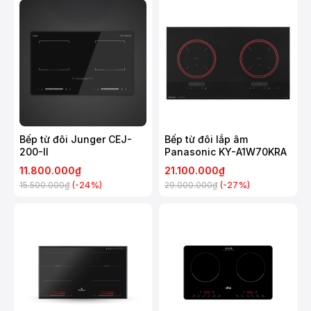
Bếp từ đôi Junger CEJ-
Bếp từ đôi lắp âm
200-II
Panasonic KY-A1W70KRA
11.800.000₫
21.100.000₫
(-24%)
(-27%)
15.500.000₫
29.000.000₫