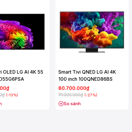
vi OLED LG AI 4K 55
Smart Tivi QNED LG AI 4K
ED55G6PSA
100 inch 100QNED86BS
000₫
80.700.000₫
00₫
111.000.000₫
(-13%)
(-27%)
h
So sánh