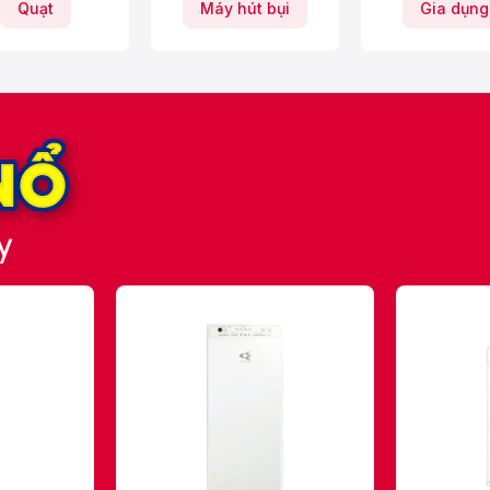
Quạt
Máy hút bụi
Gia dụng