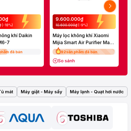
000₫
9.600.000₫
₫
(-18%)
10.600.000₫
(-9%)
hông khí Daikin
Máy lọc không khí Xiaomi
M
M6-7
Mijia Smart Air Purifier Max
P
EU (BHR08XEEU) 70W
A
phẩm đã bán
92
sản phẩm đã bán
So sánh
Tủ mát
Máy giặt - Máy sấy
Máy lạnh - Quạt hơi nước
5
6