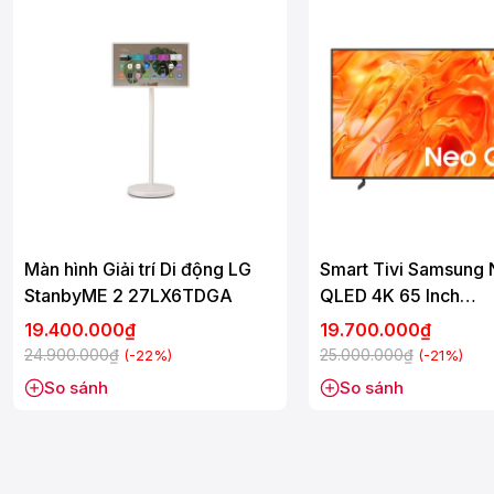
Màn hình Giải trí Di động LG
Smart Tivi Samsung
StanbyME 2 27LX6TDGA
QLED 4K 65 Inch
QA65QN70H
19.400.000₫
19.700.000₫
24.900.000₫
25.000.000₫
(-22%)
(-21%)
So sánh
So sánh