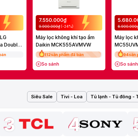
7.550.000₫
5.680.
9.900.000₫
(-24%)
6.900.000
 LG
Máy lọc không khí tạo ẩm
Máy lọc k
ha Double
Daikin MCK555AVMVW
MC55UV
E
bán
112
sản phẩm đã bán
94
sản 
So sánh
So sánh
Siêu Sale
Tivi - Loa
Tủ lạnh - Tủ đông - 
3
4