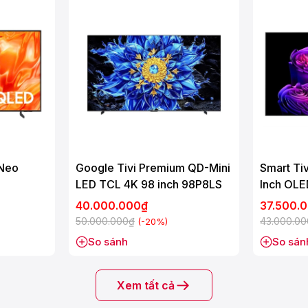
 Neo
Google Tivi Premium QD-Mini
Smart Ti
LED TCL 4K 98 inch 98P8LS
Inch OL
40.000.000₫
37.500.
50.000.000₫
43.000.0
(-20%)
So sánh
So sán
Xem tất cả