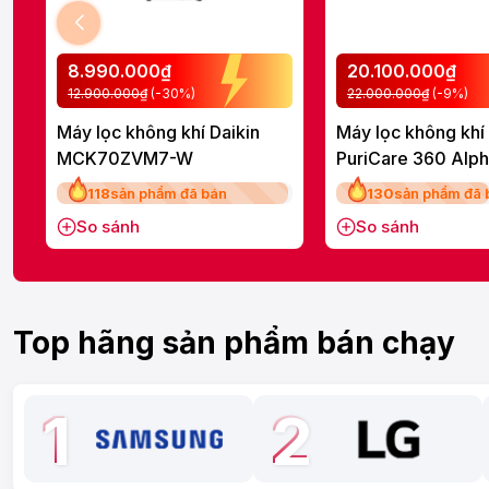
8.990.000₫
20.100.000₫
12.900.000₫
(-30%)
22.000.000₫
(-9%)
Máy lọc không khí Daikin
Máy lọc không khí
MCK70ZVM7-W
PuriCare 360 Alp
AS10GDBY0.ABA
118
sản phẩm đã bán
130
sản phẩm đã 
So sánh
So sánh
Top hãng sản phẩm bán chạy
1
2