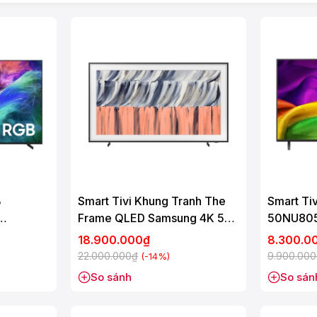
B
Smart Tivi Khung Tranh The
Smart Tiv
Frame QLED Samsung 4K 55
50NU80
Inch QA55LS03H
18.900.000₫
8.300.0
22.000.000₫
9.900.00
(-14%)
So sánh
So sán