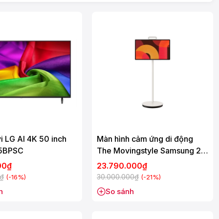
i LG AI 4K 50 inch
Màn hình cảm ứng di động
5BPSC
The Movingstyle Samsung 27
Inch UA27LSM7FAXXXV
00₫
23.790.000₫
0₫
30.000.000₫
(-16%)
(-21%)
h
So sánh