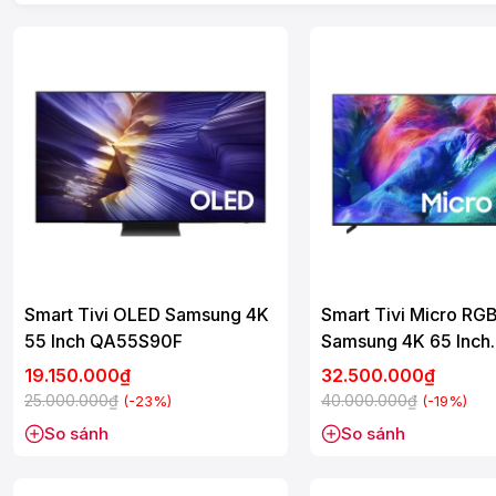
Smart Tivi OLED Samsung 4K
Smart Tivi Micro RG
55 Inch QA55S90F
Samsung 4K 65 Inch
MRA65R85H
19.150.000₫
32.500.000₫
25.000.000₫
40.000.000₫
(-23%)
(-19%)
So sánh
So sánh