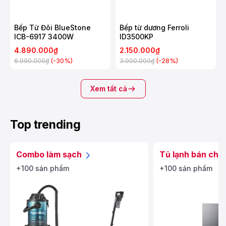
Bếp Từ Đôi BlueStone
Bếp từ dương Ferroli
ICB-6917 3400W
ID3500KP
4.890.000₫
2.150.000₫
(-30%)
(-28%)
6.990.000₫
3.000.000₫
Xem tất cả
Top trending
Combo làm sạch
Tủ lạnh bán chạ
+100 sản phẩm
+100 sản phẩm