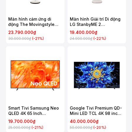
Màn hình cảm ứng di
Màn hình Giải trí Di động
động The Movingstyle
LG StanbyME 2
Samsung 27 Inch
27LX6TDGA
23.790.000₫
19.400.000₫
UA27LSM7FAXXXV
(-21%)
(-22%)
30.000.000₫
24.900.000₫
Smart Tivi Samsung Neo
Google Tivi Premium QD-
QLED 4K 65 Inch
Mini LED TCL 4K 98 inch
QA65QN70H
98P8LS
19.700.000₫
40.000.000₫
(-21%)
(-20%)
25.000.000₫
50.000.000₫