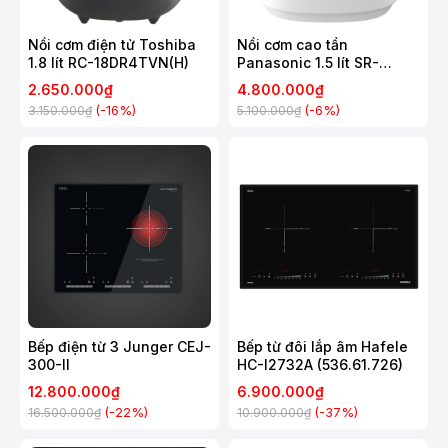
Nồi cơm điện tử Toshiba
Nồi cơm cao tần
1.8 lít RC-18DR4TVN(H)
Panasonic 1.5 lít SR-
HNS151WRA
2.650.000₫
4.800.000₫
(-16%)
(-6%)
3.150.000₫
5.100.000₫
Bếp điện từ 3 Junger CEJ-
Bếp từ đôi lắp âm Hafele
300-II
HC-I2732A (536.61.726)
12.800.000₫
6.900.000₫
(-22%)
(-37%)
16.500.000₫
10.900.000₫