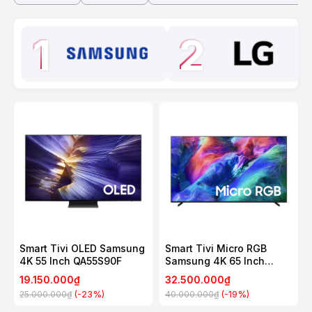
1
2
Smart Tivi OLED Samsung
Smart Tivi Micro RGB
4K 55 Inch QA55S90F
Samsung 4K 65 Inch
MRA65R85H
19.150.000₫
32.500.000₫
(-23%)
(-19%)
25.000.000₫
40.000.000₫