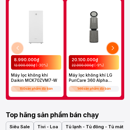
8.990.000₫
20.100.000₫
12.900.000₫
(-30%)
22.000.000₫
(-9%)
Máy lọc không khí
Máy lọc không khí LG
M
Daikin MCK70ZVM7-W
PuriCare 360 Alpha
ẩ
Double
M
150
sản phẩm đã bán
146
sản phẩm đã bán
AS10GDBY0.ABAE
Top hãng sản phẩm bán chạy
Siêu Sale
Tivi - Loa
Tủ lạnh - Tủ đông - Tủ mát