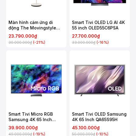
Màn hình cảm ứng di
Smart Tivi OLED LG AI 4K
động The Movingstyle
55 inch OLED55C6PSA
Samsung 27 Inch
23.790.000₫
27.700.000₫
UA27LSM7FAXXXV
(-21%)
(-16%)
30.000.000₫
33.000.000₫
Smart Tivi Micro RGB
Smart Tivi OLED Samsung
Samsung 4K 65 Inch
4K 65 Inch QA65S95H
MRA65R95H
39.900.000₫
45.100.000₫
(-19%)
(-10%)
49.000.000₫
50.000.000₫