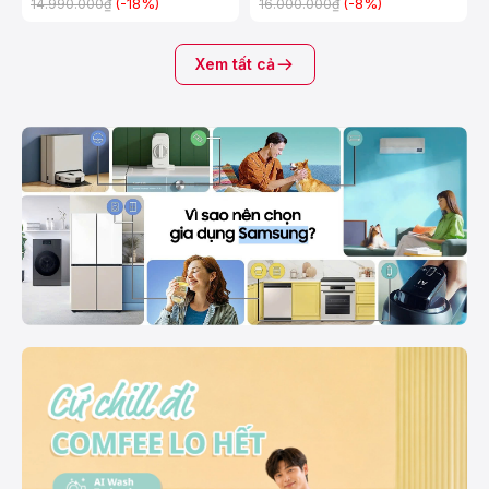
(-18%)
(-8%)
14.990.000₫
16.000.000₫
Xem tất cả