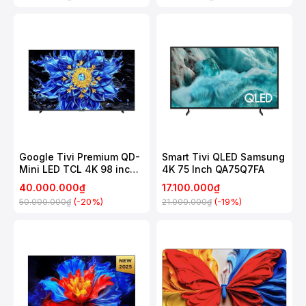
Google Tivi Premium QD-
Smart Tivi QLED Samsung
Mini LED TCL 4K 98 inch
4K 75 Inch QA75Q7FA
98P8LS
40.000.000₫
17.100.000₫
(-20%)
(-19%)
50.000.000₫
21.000.000₫