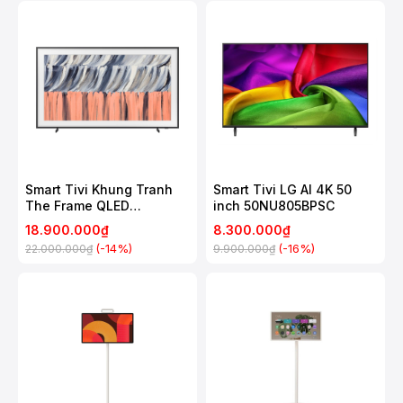
Smart Tivi Khung Tranh
Smart Tivi LG AI 4K 50
The Frame QLED
inch 50NU805BPSC
Samsung 4K 55 Inch
18.900.000₫
8.300.000₫
QA55LS03H
(-14%)
(-16%)
22.000.000₫
9.900.000₫