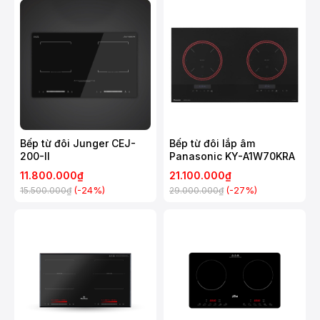
Bếp từ đôi Junger CEJ-
Bếp từ đôi lắp âm
200-II
Panasonic KY-A1W70KRA
11.800.000₫
21.100.000₫
(-24%)
(-27%)
15.500.000₫
29.000.000₫