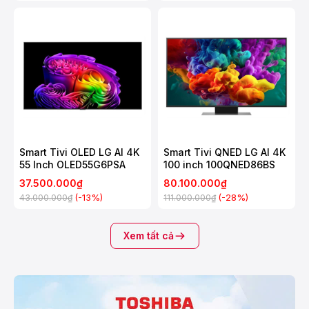
Smart Tivi OLED LG AI 4K
Smart Tivi QNED LG AI 4K
55 Inch OLED55G6PSA
100 inch 100QNED86BS
37.500.000₫
80.100.000₫
(-13%)
(-28%)
43.000.000₫
111.000.000₫
Xem tất cả