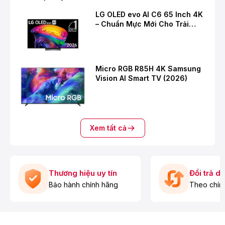
LG OLED evo AI C6 65 Inch 4K
– Chuẩn Mực Mới Cho Trải
Nghiệm Giải Trí Cao Cấp
Micro RGB R85H 4K Samsung
Vision AI Smart TV (2026)
Xem tất cả
Thương hiệu uy tín
Đổi trả d
Bảo hành chính hãng
Theo chín