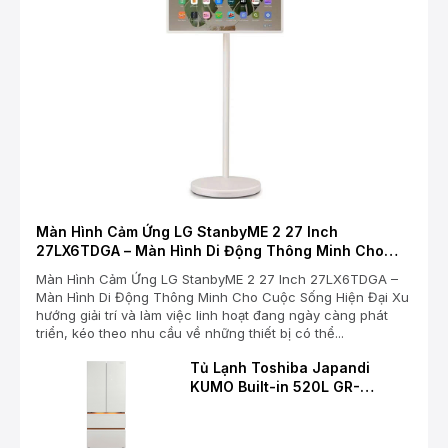
Màn Hình Cảm Ứng LG StanbyME 2 27 Inch
27LX6TDGA – Màn Hình Di Động Thông Minh Cho
Cuộc Sống Hiện Đại
Màn Hình Cảm Ứng LG StanbyME 2 27 Inch 27LX6TDGA –
Màn Hình Di Động Thông Minh Cho Cuộc Sống Hiện Đại Xu
hướng giải trí và làm việc linh hoạt đang ngày càng phát
triển, kéo theo nhu cầu về những thiết bị có thể...
Tủ Lạnh Toshiba Japandi
KUMO Built-in 520L GR-
RF680WI-PGV(D4) – Chuẩn
Mực Mới Cho Không Gian Bếp
Hiện Đại