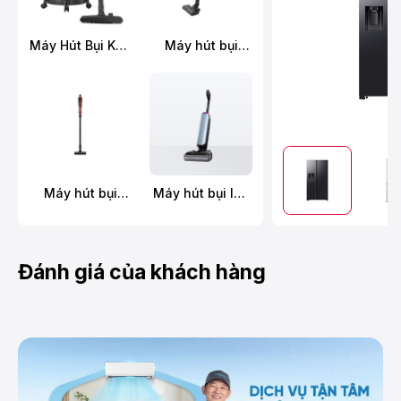
Máy Hút Bụi Khô
Máy hút bụi
Và Ướt
không dây
Panasonic MC-
Panasonic MC-
YW603AN49
SBR70K946
Máy hút bụi
Máy hút bụi lau
không dây
sàn khô ướt
Hitachi PV-X95N
Tineco FLOOR
MRE
ONE S9 Artist
Prime
Đánh giá của khách hàng