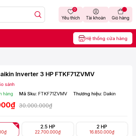
0
Yêu thích
Tài khoản
Giỏ hàng
Hệ thống cửa hàng
aikin Inverter 3 HP FTKF71ZVMV
So sánh
n hàng
Mã Sku:
FTKF71ZVMV
Thương hiệu:
Daikin
000₫
30.000.000₫
2.5 HP
2 HP
00₫
22.700.000₫
16.850.000₫