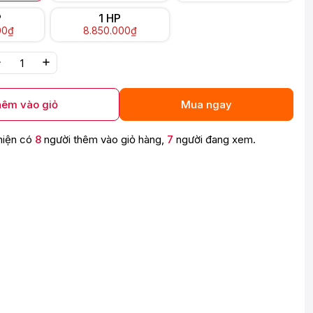
P
1 HP
00₫
8.850.000₫
êm vào giỏ
Mua ngay
hiện có
8
người thêm vào giỏ hàng,
7
người đang xem.