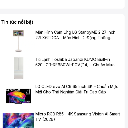
Tin tức nổi bật
Màn Hình Cảm Ứng LG StanbyME 2 27 Inch
27LX6TDGA – Màn Hình Di Động Thông
Minh Cho Cuộc Sống Hiện Đại
Tủ Lạnh Toshiba Japandi KUMO Built-in
520L GR-RF680WI-PGV(D4) – Chuẩn Mực
Mới Cho Không Gian Bếp Hiện Đại
LG OLED evo AI C6 65 Inch 4K – Chuẩn Mực
Mới Cho Trải Nghiệm Giải Trí Cao Cấp
Micro RGB R85H 4K Samsung Vision AI Smart
TV (2026)