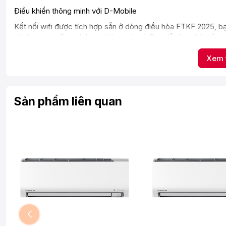
Điều khiển thông minh với D-Mobile
Kết nối wifi được tích hợp sẵn ở dòng điều hòa FTKF 2025, bạn d
sử dụng app D-mobile mọi lúc mọi nơi. Bạn dễ dàng bật/tắt máy, đi
động hằng tuần hay hẹn giờ mở máy trước khi về nhà. D-mobile
Xem 
Mát mẻ tức thì với Powerful - làm lạnh nhanh gấp 2 lần (*)
Không cần chờ đợi lâu để đạt nhiệt độ mong muốn, tính năng
Sản phẩm liên quan
và công suất làm lạnh của máy lên mức tối đa. Dù vừa trở về
giúp bạn tận hưởng nhiệt độ mong muốn một cách nhanh chó
* So sánh chế độ làm lạnh nhanh POWERFUL và chế độ vậ
thời gian để giảm nhiệt độ tại cửa gió ra từ 35°C xuống 25°
Chống ẩm mốc với công nghệ Streamer
Hơi ẩm còn lại bên trong dành lạnh là điều kiện thuận lợi cho v
chống ẩm mốc trên điều hòa Daikin, sau khi tắt máy, trong vòn
cách dàn lạnh tự vệ sinh, cho hệ hô hấp khỏe mạnh và tuổi t