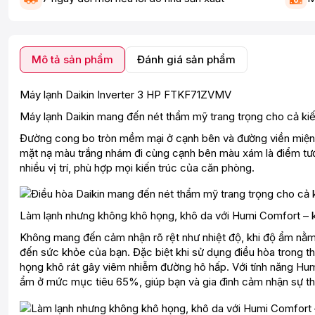
Mô tả sản phẩm
Đánh giá sản phẩm
Máy lạnh Daikin Inverter 3 HP FTKF71ZVMV
Máy lạnh Daikin mang đến nét thẩm mỹ trang trọng cho cả kiến
Đường cong bo tròn mềm mại ở cạnh bên và đường viền miệng
mặt nạ màu trắng nhám đi cùng cạnh bên màu xám là điểm tương
nhiều vị trí, phù hợp mọi kiến trúc của căn phòng.
Làm lạnh nhưng không khô họng, khô da với Humi Comfort – 
Không mang đến cảm nhận rõ rệt như nhiệt độ, khi độ ẩm nằm 
đến sức khỏe của bạn. Đặc biệt khi sử dụng điều hòa trong 
họng khô rát gây viêm nhiễm đường hô hấp. Với tính năng Humi C
ẩm ở mức mục tiêu 65%, giúp bạn và gia đình cảm nhận sự th