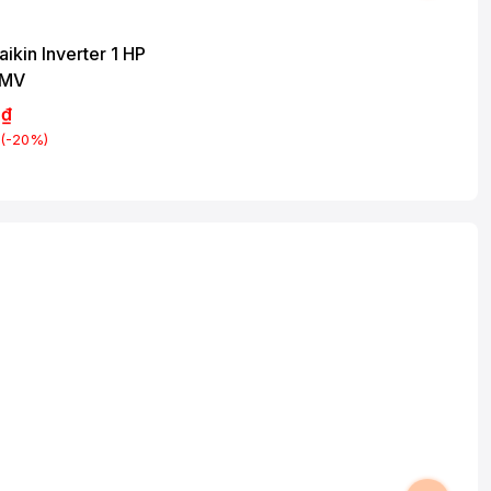
ikin Inverter 1 HP
VMV
0₫
(-20%)