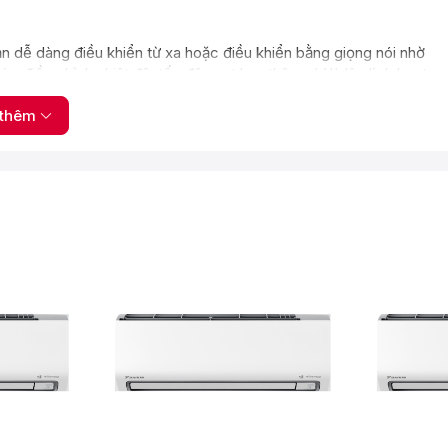
ễ dàng điều khiển từ xa hoặc điều khiển bằng giọng nói nhờ
ều chỉnh nhiệt độ, tốc độ quạt hay thậm chí là lập lịch hoạt
 mang đến sự tiện lợi và thoải mái hơn bao giờ hết.
thêm
 Làm lạnh nhanh Powerful khi được kích hoạt sẽ tăng tốc độ quạt
 nhà hay sum họp cùng người thân, chế độ này sẽ nhanh chóng
ng.
n hành thông thường ở dòng Inverter FTKB25YVMV. Tổng
C.
i khuẩn sinh sôi phát triển và gây mùi khó chịu. Với công nghệ
g 1 giờ quạt sẽ hoạt động để giải quyết trình trạng này. Đây là
họ của máy thêm bền lâu.