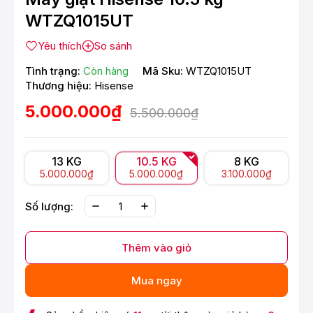
WTZQ1015UT
Yêu thích
So sánh
Tình trạng:
Còn hàng
Mã Sku:
WTZQ1015UT
Thương hiệu:
Hisense
5.000.000₫
5.500.000₫
13 KG
10.5 KG
8 KG
5.000.000₫
5.000.000₫
3.100.000₫
Số lượng:
Thêm vào giỏ
Mua ngay