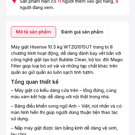
Sản phẩm hiện có
11
người thêm vào giỏ hàng,
8
người đang xem.
Mô tả sản phẩm
Đánh giá sản phẩm
Máy giặt Hisense 10.5 kg WTZQ1015UT trang bị 8
chương trình hoạt động, dễ dàng đánh bay vết bẩn với
công nghệ giặt tạo bọt Bubble Clean, bộ lọc đôi Magic
Filter giúp loại bỏ xơ vải và những tạp chất khác trên
quần áo giữ quần áo luôn sạch tinh tươm.
Tổng quan thiết kế
– Máy giặt có kiểu dáng cửa trên – lồng đứng, cùng
màu xám kết hợp dễ dàng với nội thất trong nhà.
– Bảng điều khiển song ngữ Anh – Việt, nút nhấn và có
màn hình hiển thị giúp người dùng thuận tiện thao tác
sử dụng.
– Nắp máy giặt được làm bằng kính dễ dàng vệ sinh,
lau chùi.