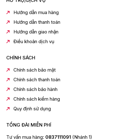
HỖ TRỢ/DỊCH VỤ
Tự động chẩn đoán sự cố
Hướng dẫn mua hàng
Ghi nhớ chương trình giặt
Hướng dẫn thanh toán
Chất liệu vỏ máy:Kim loại sơn tĩnh điện
Hướng dẫn giao nhận
Kích thước sản phẩm:Cao 96 cm – Ngang 55.6 cm –
Sâu 56.6 cm.
Điều khoản dịch vụ
CHÍNH SÁCH
Chính sách bảo mật
Chính sách thanh toán
Chính sách bảo hành
Chính sách kiểm hàng
Quy định sử dụng
TỔNG ĐÀI MIỄN PHÍ
Tư vấn mua hàng:
0837111091
(Nhánh 1)