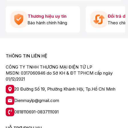
Động cơ dẫn động:Truyền động gián tiếp (dây Curoa)
Công nghệ Inverter:Không có
Thương hiệu uy tín
Đổi trả d
Tốc độ quay vắt:680 vòng/phút
Bảo hành chính hãng
Theo chín
Số người sử dụng:
Trên 7 người
Công suất:Đang cập nhật
THÔNG TIN LIÊN HỆ
Chất liệu nắp máy:Kính
Chất liệu lồng giặt:Thép không gỉ
CÔNG TY TNHH THƯƠNG MẠI ĐIỆN TỬ LP
MSDN: 0317060946 do Sở KH & ĐT TPHCM cấp ngày
Công nghệ giặt:
01/12/2021
Công nghệ giặt tạo bọt Bubble Clean
20 Đường Số 19, Phường Khánh Hội, Tp.Hồ Chí Minh
Bộ lọc đôi Magic Filter
Tiện ích:
Dienmaylp@gmail.com
Lưu chương trình yêu thích
0818110691-0837111091
Khóa trẻ em
Tự động tắt nguồn khi kết thúc chương trình giặt