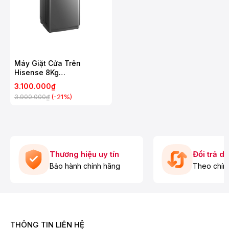
Máy Giặt Cửa Trên
Hisense 8Kg
WTZQ8012UT
3.100.000₫
(-21%)
3.900.000₫
Thương hiệu uy tín
Đổi trả d
Bảo hành chính hãng
Theo chín
THÔNG TIN LIÊN HỆ