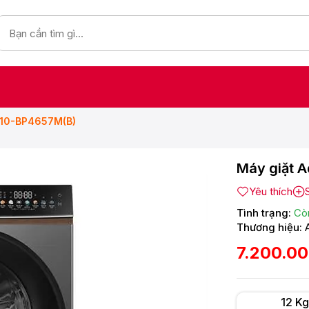
AW10-BP4657M(B)
Máy giặt 
Yêu thích
Tình trạng:
Cò
Thương hiệu:
7.200.0
12 Kg