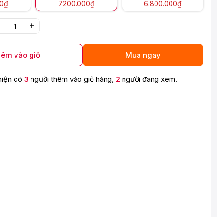
00₫
7.200.000₫
6.800.000₫
êm vào giỏ
Mua ngay
hiện có
3
người thêm vào giỏ hàng,
2
người đang xem.