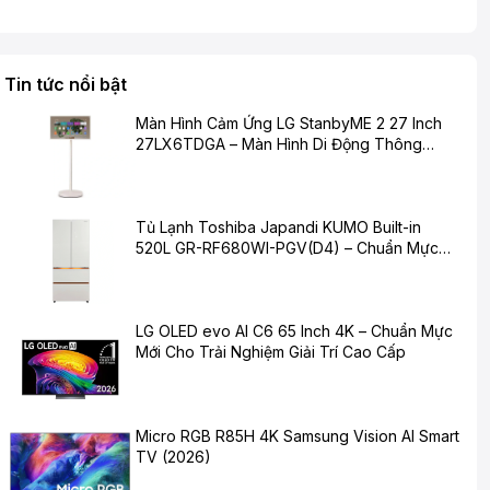
Tin tức nổi bật
Màn Hình Cảm Ứng LG StanbyME 2 27 Inch
27LX6TDGA – Màn Hình Di Động Thông
Minh Cho Cuộc Sống Hiện Đại
Tủ Lạnh Toshiba Japandi KUMO Built-in
520L GR-RF680WI-PGV(D4) – Chuẩn Mực
Mới Cho Không Gian Bếp Hiện Đại
LG OLED evo AI C6 65 Inch 4K – Chuẩn Mực
Mới Cho Trải Nghiệm Giải Trí Cao Cấp
Micro RGB R85H 4K Samsung Vision AI Smart
TV (2026)