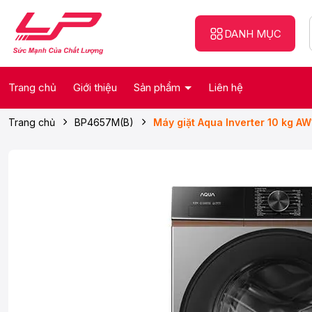
DANH MỤC
Trang chủ
Giới thiệu
Sản phẩm
Liên hệ
Trang chủ
BP4657M(B)
Máy giặt Aqua Inverter 10 kg 