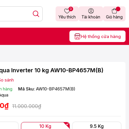
0
Yêu thích
Tài khoản
Giỏ hàng
Hệ thống cửa hàng
Aqua Inverter 10 kg AW10-BP4657M(B)
So sánh
n hàng
Mã Sku:
AW10-BP4657M(B)
Aqua
00₫
11.000.000₫
10 Kg
9.5 Kg