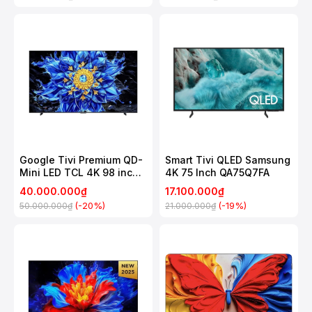
Google Tivi Premium QD-
Smart Tivi QLED Samsung
Mini LED TCL 4K 98 inch
4K 75 Inch QA75Q7FA
98P8LS
40.000.000₫
17.100.000₫
(-20%)
(-19%)
50.000.000₫
21.000.000₫