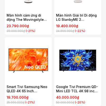
Màn hình cảm ứng di
Màn hình Giải trí Di động
động The Movingstyle
LG StanbyME 2
Samsung 27 Inch
27LX6TDGA
23.790.000₫
19.400.000₫
UA27LSM7FAXXXV
(-21%)
(-22%)
30.000.000₫
24.900.000₫
Smart Tivi Samsung Neo
Google Tivi Premium QD-
QLED 4K 65 Inch
Mini LED TCL 4K 98 inch
QA65QN70H
98P8LS
19.700.000₫
40.000.000₫
(-21%)
(-20%)
25.000.000₫
50.000.000₫