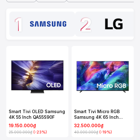
1
2
Smart Tivi OLED Samsung
Smart Tivi Micro RGB
4K 55 Inch QA55S90F
Samsung 4K 65 Inch
MRA65R85H
19.150.000₫
32.500.000₫
(-23%)
(-19%)
25.000.000₫
40.000.000₫