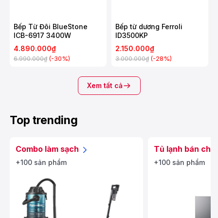
Bếp Từ Đôi BlueStone
Bếp từ dương Ferroli
ICB-6917 3400W
ID3500KP
4.890.000₫
2.150.000₫
(-30%)
(-28%)
6.990.000₫
3.000.000₫
Xem tất cả
Top trending
Combo làm sạch
Tủ lạnh bán chạ
+100 sản phẩm
+100 sản phẩm