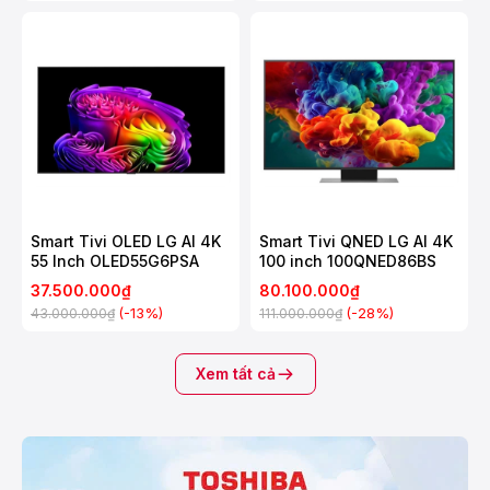
Smart Tivi OLED LG AI 4K
Smart Tivi QNED LG AI 4K
55 Inch OLED55G6PSA
100 inch 100QNED86BS
37.500.000₫
80.100.000₫
(-13%)
(-28%)
43.000.000₫
111.000.000₫
Xem tất cả