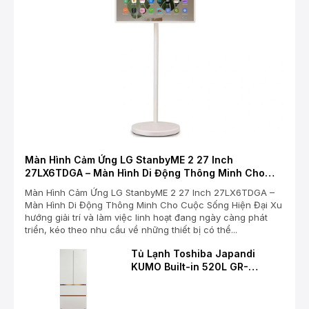
Màn Hình Cảm Ứng LG StanbyME 2 27 Inch
27LX6TDGA – Màn Hình Di Động Thông Minh Cho
Cuộc Sống Hiện Đại
Màn Hình Cảm Ứng LG StanbyME 2 27 Inch 27LX6TDGA –
Màn Hình Di Động Thông Minh Cho Cuộc Sống Hiện Đại Xu
hướng giải trí và làm việc linh hoạt đang ngày càng phát
triển, kéo theo nhu cầu về những thiết bị có thể...
Tủ Lạnh Toshiba Japandi
KUMO Built-in 520L GR-
RF680WI-PGV(D4) – Chuẩn
Mực Mới Cho Không Gian Bếp
Hiện Đại