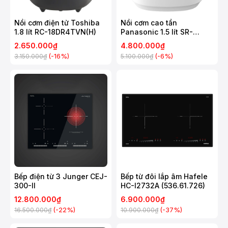
Nồi cơm điện tử Toshiba
Nồi cơm cao tần
1.8 lít RC-18DR4TVN(H)
Panasonic 1.5 lít SR-
HNS151WRA
2.650.000₫
4.800.000₫
(-16%)
(-6%)
3.150.000₫
5.100.000₫
Bếp điện từ 3 Junger CEJ-
Bếp từ đôi lắp âm Hafele
300-II
HC-I2732A (536.61.726)
12.800.000₫
6.900.000₫
(-22%)
(-37%)
16.500.000₫
10.900.000₫