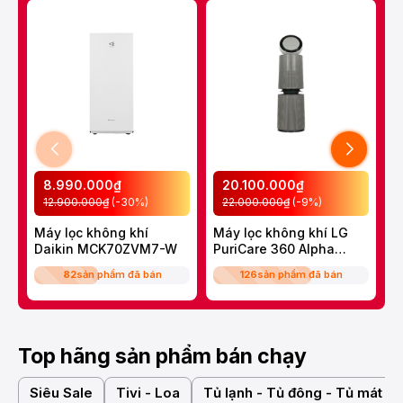
8.990.000₫
20.100.000₫
12.900.000₫
(-30%)
22.000.000₫
(-9%)
Máy lọc không khí
Máy lọc không khí LG
M
Daikin MCK70ZVM7-W
PuriCare 360 Alpha
ẩ
Double
M
82
sản phẩm đã bán
126
sản phẩm đã bán
AS10GDBY0.ABAE
Top hãng sản phẩm bán chạy
Siêu Sale
Tivi - Loa
Tủ lạnh - Tủ đông - Tủ mát