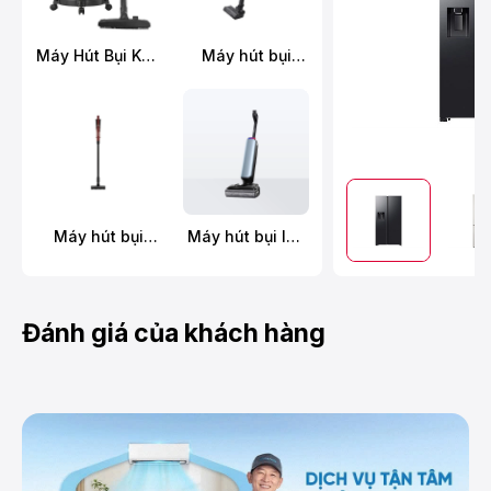
Máy Hút Bụi Khô
Máy hút bụi
Và Ướt
không dây
Panasonic MC-
Panasonic MC-
YW603AN49
SBR70K946
Máy hút bụi
Máy hút bụi lau
không dây
sàn khô ướt
Hitachi PV-X95N
Tineco FLOOR
MRE
ONE S9 Artist
Prime
Đánh giá của khách hàng