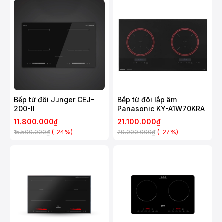
Bếp từ đôi Junger CEJ-
Bếp từ đôi lắp âm
200-II
Panasonic KY-A1W70KRA
11.800.000₫
21.100.000₫
(-24%)
(-27%)
15.500.000₫
29.000.000₫