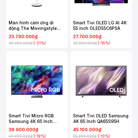
Màn hình cảm ứng di
Smart Tivi OLED LG AI 4K
động The Movingstyle
55 inch OLED55C6PSA
Samsung 27 Inch
23.790.000₫
27.700.000₫
UA27LSM7FAXXXV
(-21%)
(-16%)
30.000.000₫
33.000.000₫
Smart Tivi Micro RGB
Smart Tivi OLED Samsung
Samsung 4K 65 Inch
4K 65 Inch QA65S95H
MRA65R95H
39.900.000₫
45.100.000₫
(-19%)
(-10%)
49.000.000₫
50.000.000₫