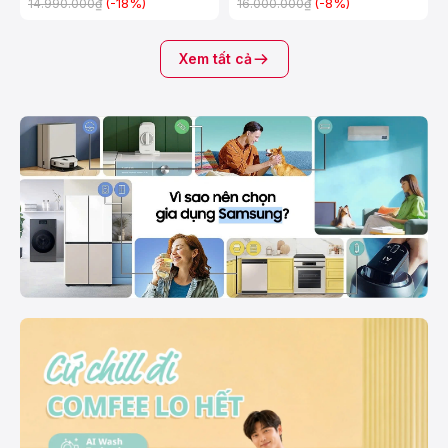
(-18%)
(-8%)
14.990.000₫
16.000.000₫
Xem tất cả