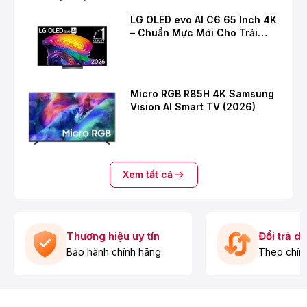
LG OLED evo AI C6 65 Inch 4K
– Chuẩn Mực Mới Cho Trải
Nghiệm Giải Trí Cao Cấp
Micro RGB R85H 4K Samsung
Vision AI Smart TV (2026)
Xem tất cả
Thương hiệu uy tín
Đổi trả d
Bảo hành chính hãng
Theo chín