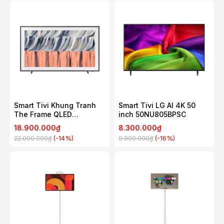
Smart Tivi Khung Tranh
Smart Tivi LG AI 4K 50
The Frame QLED
inch 50NU805BPSC
Samsung 4K 55 Inch
18.900.000₫
8.300.000₫
QA55LS03H
(-14%)
(-16%)
22.000.000₫
9.900.000₫