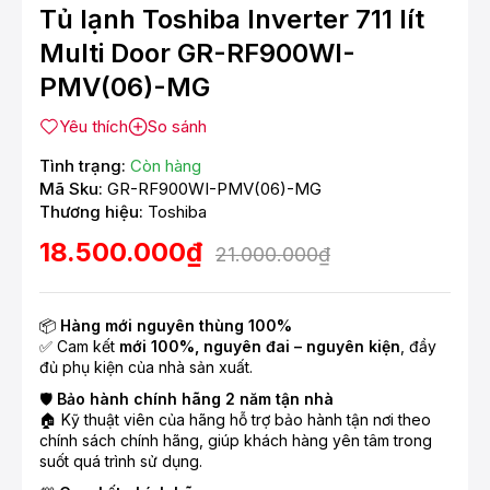
Tủ lạnh Toshiba Inverter 711 lít
Multi Door GR-RF900WI-
PMV(06)-MG
Yêu thích
So sánh
Tình trạng:
Còn hàng
Mã Sku:
GR-RF900WI-PMV(06)-MG
Thương hiệu:
Toshiba
18.500.000₫
21.000.000₫
📦
Hàng mới nguyên thùng 100%
✅ Cam kết
mới 100%, nguyên đai – nguyên kiện
, đầy
đủ phụ kiện của nhà sản xuất.
🛡️
Bảo hành chính hãng 2 năm tận nhà
🏠 Kỹ thuật viên của hãng hỗ trợ bảo hành tận nơi theo
chính sách chính hãng, giúp khách hàng yên tâm trong
suốt quá trình sử dụng.