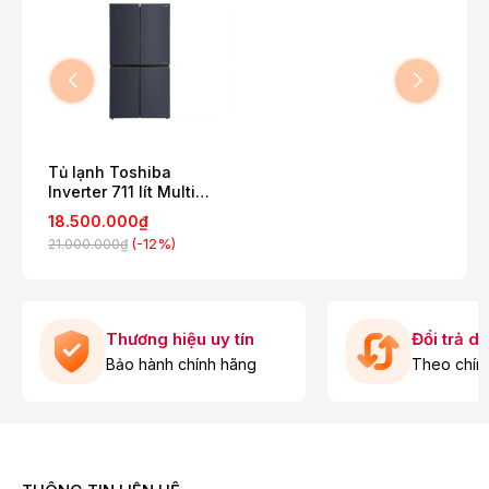
Tủ lạnh Toshiba
Inverter 711 lít Multi
Door GR-RF900WI-
18.500.000₫
PMV(06)-MG
(-12%)
21.000.000₫
Thương hiệu uy tín
Đổi trả d
Bảo hành chính hãng
Theo chín