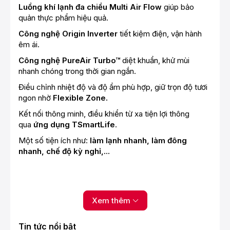
Luồng khí lạnh đa chiều Multi Air Flow
giúp bảo
quản thực phẩm hiệu quả.
Công nghệ Origin Inverter
tiết kiệm điện, vận hành
êm ái.
Công nghệ
PureAir Turbo™
diệt khuẩn, khử mùi
nhanh chóng trong thời gian ngắn.
Điều chỉnh nhiệt độ và độ ẩm phù hợp, giữ trọn độ tươi
ngon nhờ
Flexible Zone.
Kết nối thông minh, điều khiển từ xa tiện lợi thông
qua
ứng dụng TSmartLife
.
Một số tiện ích như:
làm lạnh nhanh, làm đông
nhanh, chế độ kỳ nghỉ,...
Kiểu tủ:
Multi Door - 4 cánh
Dung tích tổng: 758 lít
Xem thêm
Dung tích sử dụng:
711 lít - Trên 5 người
Tin tức nổi bật