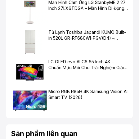
Màn Hình Cảm Ứng LG StanbyME 2 27
ưu tốc độ máy nén và chu kỳ rã đông dựa trên thói
Inch 27LX6TDGA – Màn Hình Di Động
quen sử dụng và môi trường xung quanh, giúp giảm
Thông Minh Cho Cuộc Sống Hiện Đại
điện năng tiêu thụ đến 10%.
Tủ Lạnh Toshiba Japandi KUMO Built-
in 520L GR-RF680WI-PGV(D4) –
Chuẩn Mực Mới Cho Không Gian Bếp
Hiện Đại
LG OLED evo AI C6 65 Inch 4K –
Chuẩn Mực Mới Cho Trải Nghiệm Giải
Trí Cao Cấp
Micro RGB R85H 4K Samsung Vision AI
Smart TV (2026)
Màn hình lớn, nâng tầm trải nghiệm
AI Family Hub™+ (32 inch)
Với màn hình AI Family Hub™+, bạn có thể chia sẻ
video, hình ảnh, lời nhắn để kết nối với các thành viên
trong gia đình, hay thưởng thức những bản nhạc yêu
Sản phẩm liên quan
thích với hệ thống loa sống động; dễ dàng quản lý danh