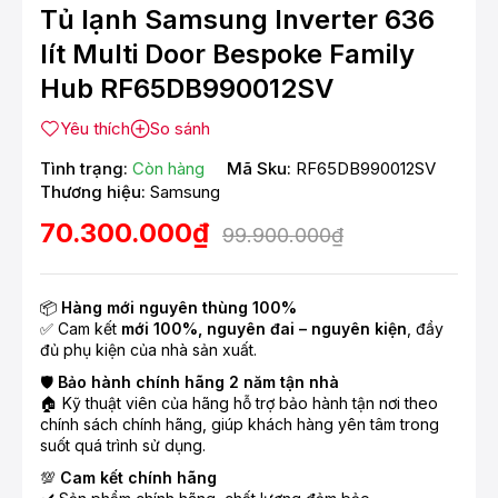
Tủ lạnh Samsung Inverter 636
lít Multi Door Bespoke Family
Hub RF65DB990012SV
Yêu thích
So sánh
Tình trạng:
Còn hàng
Mã Sku:
RF65DB990012SV
Thương hiệu:
Samsung
70.300.000₫
99.900.000₫
📦
Hàng mới nguyên thùng 100%
✅ Cam kết
mới 100%, nguyên đai – nguyên kiện
, đầy
đủ phụ kiện của nhà sản xuất.
🛡️
Bảo hành chính hãng 2 năm tận nhà
🏠 Kỹ thuật viên của hãng hỗ trợ bảo hành tận nơi theo
chính sách chính hãng, giúp khách hàng yên tâm trong
suốt quá trình sử dụng.
💯
Cam kết chính hãng