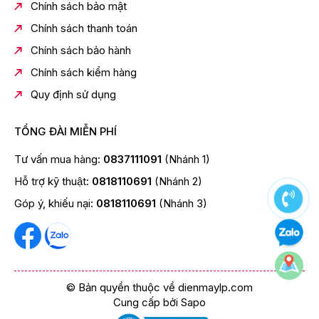
Chính sách bảo mật
cửa.
Chính sách thanh toán
Thiết kế
Chính sách bảo hành
Chính sách kiểm hàng
Quy định sử dụng
Nâng tầm mọi gian bếp
TỔNG ĐÀI MIỄN PHÍ
Thiết kế Bespoke
Tư vấn mua hàng:
0837111091
(Nhánh 1)
Thiết kế phẳng giảm thiểu chi tiết với tay cầm và bảng
điều khiển được đưa vào bên trong một cách tinh tế,
Hỗ trợ kỹ thuật:
0818110691
(Nhánh 2)
cùng gam màu Trắng thạch anh thời thượng, tạo sự liền
Góp ý, khiếu nại:
0818110691
(Nhánh 3)
mạch tổng thể cho gian bếp
Tiện lợi
© Bản quyền thuộc về dienmaylp.com
Cung cấp bởi
Sapo