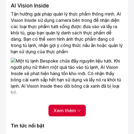
AI Vision Inside
Tận hưởng giải pháp quản lý thực phẩm thông minh. AI
Vision Inside sử dụng camera bên trong để nhận diện
các loại thực phẩm tươi sống được đưa vào và lấy ra
khỏi tủ, giúp bạn quản lý danh sách thực phẩm dễ
dàng. Bạn có thể xem hình ảnh thực phẩm đang có
trong tủ lạnh, nhận gợi ý công thức nấu ăn hoặc quản lý
hạn sử dụng của thực phẩm
Tiết kiệm điện thông minh
Chế độ AI Energy
Xem thêm
Nếu hóa đơn tiền điện dự kiến vượt quá mục tiêu đặt
trước, ứng dụng SmartThings sẽ nhắc bạn kích hoạt
Tin tức nổi bật
chế độ tiết kiệm điện AI Energy. Từ đó, tủ lạnh sẽ tối