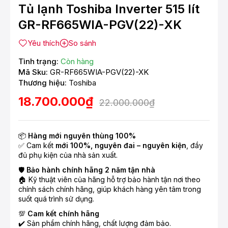
Tủ lạnh Toshiba Inverter 515 lít
GR-RF665WIA-PGV(22)-XK
Yêu thích
So sánh
Tình trạng:
Còn hàng
Mã Sku:
GR-RF665WIA-PGV(22)-XK
Thương hiệu:
Toshiba
18.700.000₫
22.000.000₫
📦
Hàng mới nguyên thùng 100%
✅ Cam kết
mới 100%, nguyên đai – nguyên kiện
, đầy
đủ phụ kiện của nhà sản xuất.
🛡️
Bảo hành chính hãng 2 năm tận nhà
🏠 Kỹ thuật viên của hãng hỗ trợ bảo hành tận nơi theo
chính sách chính hãng, giúp khách hàng yên tâm trong
suốt quá trình sử dụng.
💯
Cam kết chính hãng
✔️ Sản phẩm chính hãng, chất lượng đảm bảo.