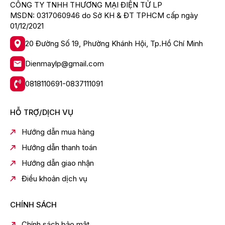
linh hoạt gồm: rau củ quả (5 đến 7°C), thức uống (1
CÔNG TY TNHH THƯƠNG MẠI ĐIỆN TỬ LP
đến 3°C), đông mềm (-1 đến 1°C).
MSDN: 0317060946 do Sở KH & ĐT TPHCM cấp ngày
01/12/2021
- Ngăn giữ ẩm The Moisture Zone với tấm chắn đặc
biệt giúp duy trì độ ẩm ở mức 86 %, giữ thực phẩm
20 Đường Số 19, Phường Khánh Hội, Tp.Hồ Chí Minh
luôn tươi ngon và vẹn nguyên dinh dưỡng.
Dienmaylp@gmail.com
0818110691-0837111091
HỖ TRỢ/DỊCH VỤ
Hướng dẫn mua hàng
Hướng dẫn thanh toán
Hướng dẫn giao nhận
*Hình ảnh chỉ mang tính chất minh họa
Điều khoản dịch vụ
Công nghệ kháng khuẩn, khử mùi
CHÍNH SÁCH
- PureAir tạo các plasma ion giúp kháng khuẩn đến
99.99%, khử sạch mùi hôi khó chịu bên trong tủ lạnh.
Chính sách bảo mật