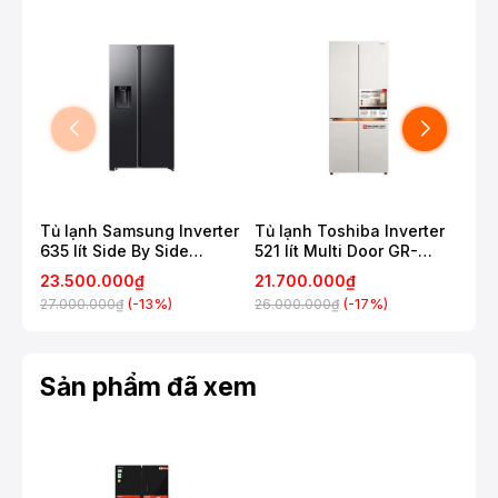
*Hình ảnh chỉ mang tính chất minh họa
Công nghệ tiết kiệm điện
- Công nghệ Origin Inverter giúp tủ lạnh vận hành êm
ái, tiết kiệm tối đa điện năng nhờ kết hợp máy nén và
Tủ lạnh Samsung Inverter
Tủ lạnh Toshiba Inverter
Tủ 
635 lít Side By Side
521 lít Multi Door GR-
Mul
quạt Inverter.
RS70F65K2FSV
RF681WI-PGV(D4)
23.500.000₫
21.700.000₫
16.
(-13%)
(-17%)
27.000.000₫
26.000.000₫
Sản phẩm đã xem