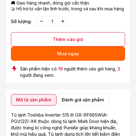
🚚 Giao hàng nhanh, đóng gói cẩn thận.
🤝 Hỗ trợ tư vấn tận tình trước, trong và sau khi mua hàng.
Số lượng:
Thêm vào giỏ
Mua ngay
Sản phẩm hiện có
19
người thêm vào giỏ hàng,
2
người đang xem.
Mô tả sản phẩm
Đánh giá sản phẩm
Tủ lạnh Toshiba Inverter 515 lít GR-RF665WIA-
PGV(22)-XK thuộc dòng tủ lạnh Multi Door hiện đại,
được trang bị công nghệ PureAir giúp kháng khuẩn,
khử mùi hiệu quả. Tủ lạnh dung tích lớn tiết kiệm điện