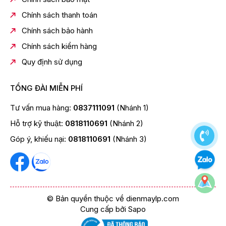
Chính sách thanh toán
Chính sách bảo hành
Chính sách kiểm hàng
Quy định sử dụng
TỔNG ĐÀI MIỄN PHÍ
Tư vấn mua hàng:
0837111091
(Nhánh 1)
*Hình ảnh chỉ mang tính chất minh họa
Hỗ trợ kỹ thuật:
0818110691
(Nhánh 2)
Bảng điều khiển
Góp ý, khiếu nại:
0818110691
(Nhánh 3)
- Bảng điều khiển cảm ứng bên trong ngoài tủ lạnh
Toshiba giúp điều khiển nhiệt độ các ngăn theo nhu
cầu tiện lợi, tránh thất thoát hơi lạnh, tiết kiệm điện
năng.
© Bản quyền thuộc về dienmaylp.com
Cung cấp bởi
Sapo