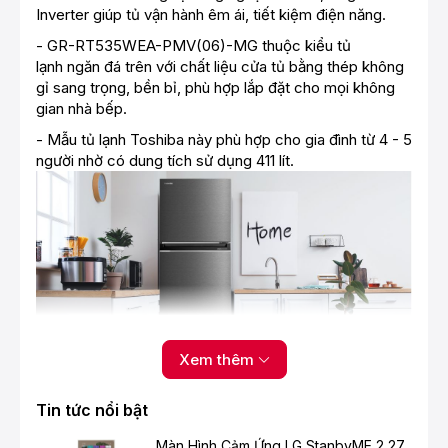
Inverter giúp tủ vận hành êm ái, tiết kiệm điện năng.
- GR-RT535WEA-PMV(06)-MG thuộc kiểu tủ
lạnh ngăn đá trên với chất liệu cửa tủ bằng thép không
gỉ sang trọng, bền bỉ, phù hợp lắp đặt cho mọi không
gian nhà bếp.
- Mẫu tủ lạnh Toshiba này phù hợp cho gia đình từ 4 - 5
người nhờ có dung tích sử dụng 411 lít.
Xem thêm
*Hình ảnh chỉ mang tính chất minh họa
Tin tức nổi bật
Ngăn đá
Màn Hình Cảm Ứng LG StanbyME 2 27