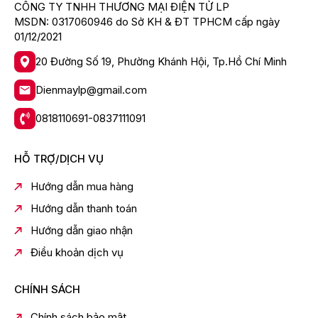
CÔNG TY TNHH THƯƠNG MẠI ĐIỆN TỬ LP
Công nghệ kháng khuẩn khử mùi
MSDN: 0317060946 do Sở KH & ĐT TPHCM cấp ngày
01/12/2021
Công nghệ PureBio: được cấu tạo từ gốm Ceramic và
phủ lớp tinh thể Bạc (Ag+) nên bộ lọc này có khả năng
20 Đường Số 19, Phường Khánh Hội, Tp.Hồ Chí Minh
diệt khuẩn và khử mùi hôi thực phẩm hiệu quả. Nhờ vậy
góp phần làm cho không gian bên trong tủ lạnh luôn
Dienmaylp@gmail.com
được thông thoáng và bảo quản thực phẩm tốt hơn.
0818110691-0837111091
HỖ TRỢ/DỊCH VỤ
Hướng dẫn mua hàng
Hướng dẫn thanh toán
Hướng dẫn giao nhận
Điều khoản dịch vụ
*Hình ảnh chỉ mang tính chất minh họa
Ngăn đá trên - 2 cánh
CHÍNH SÁCH
Dung tích sử dụng:
Chính sách bảo mật