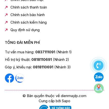
411 lít - 4 - 5 người
Chính sách thanh toán
Dung tích tổng:
Hãng không công bố
Chính sách bảo hành
Dung tích ngăn đá:
Chính sách kiểm hàng
107 lít
Quy định sử dụng
Dung tích ngăn lạnh:
304 lít
TỔNG ĐÀI MIỄN PHÍ
Chất liệu cửa tủ lạnh:
Tư vấn mua hàng:
0837111091
(Nhánh 1)
Thép không gỉ
Hỗ trợ kỹ thuật:
0818110691
(Nhánh 2)
Chất liệu khay ngăn lạnh:
Kính chịu lực
Góp ý, khiếu nại:
0818110691
(Nhánh 3)
Chất liệu ống dẫn gas, dàn lạnh:
Ống dẫn gas bằng Đồng và Sắt - Lá tản nhiệt bằng
Nhôm
Năm ra mắt:
2023
© Bản quyền thuộc về dienmaylp.com
Cung cấp bởi
Sapo
Sản xuất tại:
Thái Lan