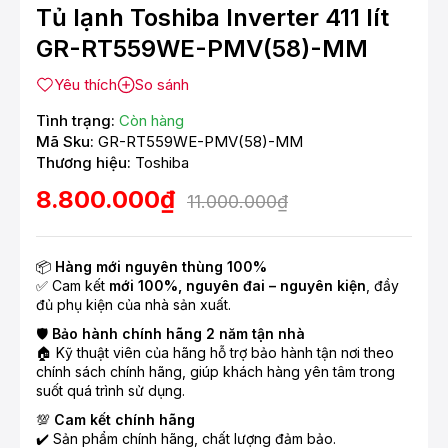
Tủ lạnh Toshiba Inverter 411 lít
GR-RT559WE-PMV(58)-MM
Yêu thích
So sánh
Tình trạng:
Còn hàng
Mã Sku:
GR-RT559WE-PMV(58)-MM
Thương hiệu:
Toshiba
8.800.000₫
11.000.000₫
📦
Hàng mới nguyên thùng 100%
✅ Cam kết
mới 100%, nguyên đai – nguyên kiện
, đầy
đủ phụ kiện của nhà sản xuất.
🛡️
Bảo hành chính hãng 2 năm tận nhà
🏠 Kỹ thuật viên của hãng hỗ trợ bảo hành tận nơi theo
chính sách chính hãng, giúp khách hàng yên tâm trong
suốt quá trình sử dụng.
💯
Cam kết chính hãng
✔️ Sản phẩm chính hãng, chất lượng đảm bảo.