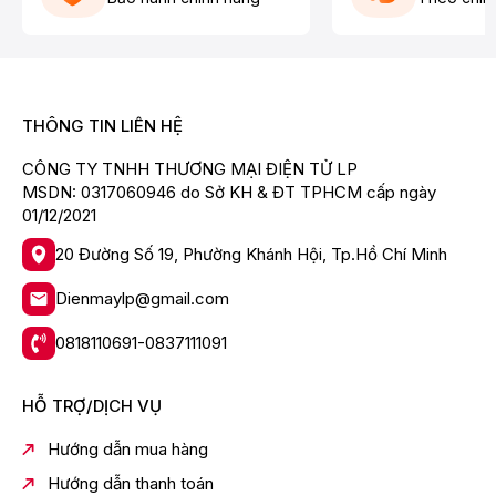
Hệ thống kép Hybrid Cooling giúp tỏa hơi lạnh đều
khắp mọi ngóc ngách bên trong tủ,
làm lạnh thực phẩm
toàn diện, tránh được tình trạng thực phẩm tươi sống bị
hỏng do thiếu độ lạnh. Hơn nữa, công nghệ này còn
góp phần mang lại hiệu quả tiết kiệm điện cho thiết bị.
THÔNG TIN LIÊN HỆ
CÔNG TY TNHH THƯƠNG MẠI ĐIỆN TỬ LP
MSDN: 0317060946 do Sở KH & ĐT TPHCM cấp ngày
01/12/2021
20 Đường Số 19, Phường Khánh Hội, Tp.Hồ Chí Minh
Dienmaylp@gmail.com
0818110691-0837111091
*Hình ảnh chỉ mang tính chất minh họa
HỖ TRỢ/DỊCH VỤ
Chế biến thịt cá nhanh chóng, không cần rã
đông với ngăn làm lạnh tăng cường Extra
Hướng dẫn mua hàng
Cool Plus
Hướng dẫn thanh toán