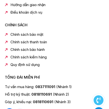
Nhờ ngăn làm lạnh tăng cường Extra Cool Plus, các
Hướng dẫn giao nhận
thực phẩm tươi sống như cá và thịt sẽ được làm đông
trên bề mặt với nhiệt độ -1.5 độ C, vừa giữ được hàm
Điều khoản dịch vụ
lượng chất dinh dưỡng và độ tươi ngon vốn có, vừa có
thể chế biến ngay mà không cần phải rã đông, tiết
CHÍNH SÁCH
kiệm thời gian cho những người bận rộn.
Chính sách bảo mật
Chính sách thanh toán
Chính sách bảo hành
Chính sách kiểm hàng
Quy định sử dụng
TỔNG ĐÀI MIỄN PHÍ
Tư vấn mua hàng:
0837111091
(Nhánh 1)
*Hình ảnh chỉ mang tính chất minh họa
Hỗ trợ kỹ thuật:
0818110691
(Nhánh 2)
Giúp rau củ tươi lâu trong ngăn trữ rau quả
Moisture Capsule
Góp ý, khiếu nại:
0818110691
(Nhánh 3)
Các loại rau củ quả khi được bảo quản bên trong ngăn