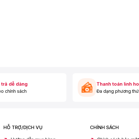
 trả dễ dàng
Thanh toán linh ho
o chính sách
Đa dạng phương thứ
ng giúp duy trì nhiệt độ ổn định bên trong tủ nhưng vẫn mang
ng êm ái.
ng ứng dụng SmartThings, cho phép người dùng theo dõi và tối
HỖ TRỢ/DỊCH VỤ
CHÍNH SÁCH