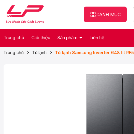
DANH MỤC
Trang chủ
Giới thiệu
Sản phẩm
Liên hệ
Trang chủ
Tủ lạnh
Tủ lạnh Samsung Inverter 648 lít R