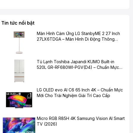
Tin tức nổi bật
Màn Hình Cảm Ứng LG StanbyME 2 27 Inch
27LX6TDGA – Màn Hình Di Động Thông
Minh Cho Cuộc Sống Hiện Đại
Tủ Lạnh Toshiba Japandi KUMO Built-in
520L GR-RF680WI-PGV(D4) – Chuẩn Mực
Mới Cho Không Gian Bếp Hiện Đại
LG OLED evo AI C6 65 Inch 4K – Chuẩn Mực
Mới Cho Trải Nghiệm Giải Trí Cao Cấp
Micro RGB R85H 4K Samsung Vision AI Smart
TV (2026)