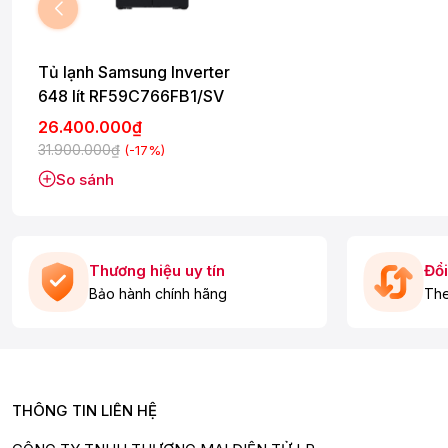
Tủ lạnh Samsung Inverter
648 lít RF59C766FB1/SV
26.400.000₫
31.900.000₫
(-17%)
So sánh
Thương hiệu uy tín
Đổi
Bảo hành chính hãng
The
* Hình ảnh chỉ mang tính chất minh họa
Công nghệ tiết kiệm điện
- Công nghệ
Inverter
có khả năng điều chỉnh máy nén hoạt độ
lại hiệu quả tiết kiệm điện, đồng thời còn giúp tủ lạnh hoạt độ
- Công nghệ
SmartThings AI Energy
cung cấp giải pháp tro
THÔNG TIN LIÊN HỆ
ưu hóa điện năng tiêu thụ hàng tháng.