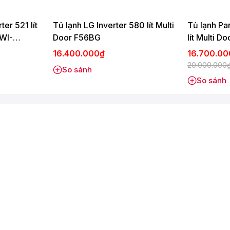
ter 521 lít
Tủ lạnh LG Inverter 580 lít Multi
Tủ lạnh Pa
WI-
Door F56BG
lít Multi
 bỉ, chắc chắn giúp sắp xếp và phân loại đa dạng các loại thực
16.400.000₫
16.700.0
20.000.000
So sánh
 củ nhận được đầy đủ độ ẩm lý tưởng để luôn tươi ngon, mọng
So sánh
bên cánh cửa tủ là các khay chứa.