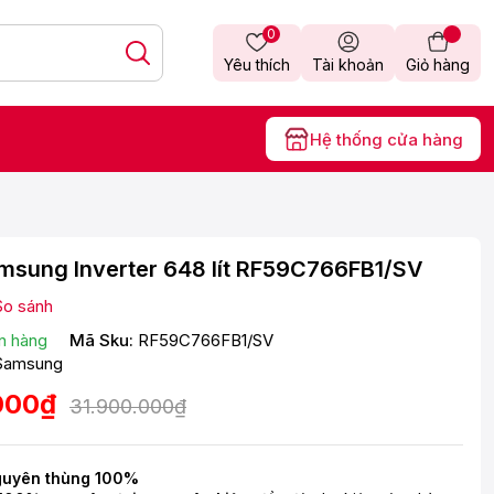
0
Yêu thích
Tài khoản
Giỏ hàng
Hệ thống cửa hàng
msung Inverter 648 lít RF59C766FB1/SV
So sánh
n hàng
Mã Sku:
RF59C766FB1/SV
Samsung
000₫
31.900.000₫
guyên thùng 100%