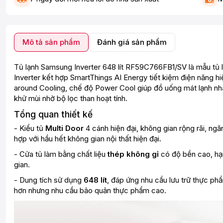
Mô tả sản phẩm
Đánh giá sản phẩm
Tủ lạnh Samsung Inverter 648 lít RF59C766FB1/SV là mẫu tủ l
Inverter kết hợp SmartThings AI Energy tiết kiệm điện năng h
around Cooling, chế độ Power Cool giúp đồ uống mát lạnh nh
khử mùi nhờ bộ lọc than hoạt tính.
Tổng quan thiết kế
- Kiểu tủ
Multi Door
4 cánh hiện đại, không gian rộng rãi, ng
hợp với hầu hết không gian nội thất hiện đại.
- Cửa tủ làm bằng chất liệu
thép không gỉ
có độ bền cao, hạ
gian.
- Dung tích sử dụng
648 lít
, đáp ứng nhu cầu lưu trữ thực p
hơn nhưng nhu cầu bảo quản thực phẩm cao.