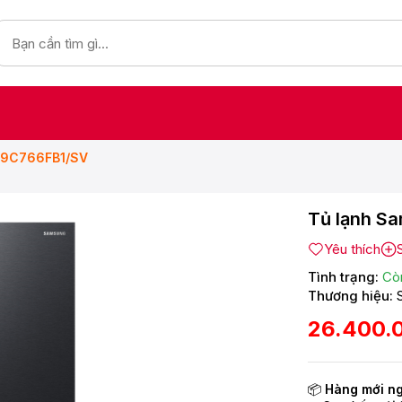
F59C766FB1/SV
Tủ lạnh Sa
Yêu thích
Tình trạng:
Cò
Thương hiệu:
26.400.
📦
Hàng mới n