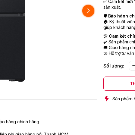
✅ Cam kết
mới 
sản xuất.
🛡️
Bảo hành ch
🏠 Kỹ thuật viê
giúp khách hàng
💯
Cam kết chí
✔️ Sản phẩm chí
🚚 Giao hàng nh
🤝 Hỗ trợ tư vấn
Số lượng:
Th
Sản phẩm 
ảo hàng chính hãng
iễn phí giao hàng nội Thành HCM