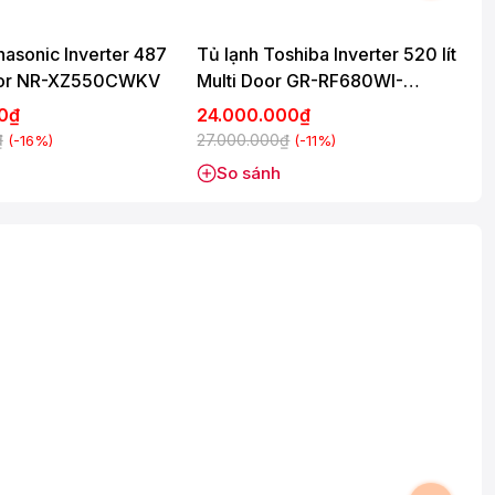
nasonic Inverter 487
Tủ lạnh Toshiba Inverter 520 lít
T
 Door NR-XZ550CWKV
Multi Door GR-RF680WI-
B
PGV(D4)
00₫
24.000.000₫
₫
27.000.000₫
3
(-16%)
(-11%)
So sánh