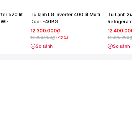
ter 520 lít
Tủ lạnh LG Inverter 400 lít Multi
Tủ Lạnh Xi
0WI-
Door F40BG
Refrigerat
12.300.000₫
12.400.0
14.000.000₫
14.900.000₫
(-12%)
So sánh
So sánh
ng có điện với ngăn Cool Pack duy trì độ lạnh khi
 trì hơi lạnh trong tủ lên đến 12 giờ, đảm bảo thực phẩm vẫn
ng nghệ độc quyền chỉ có trên tủ lạnh Samsung.