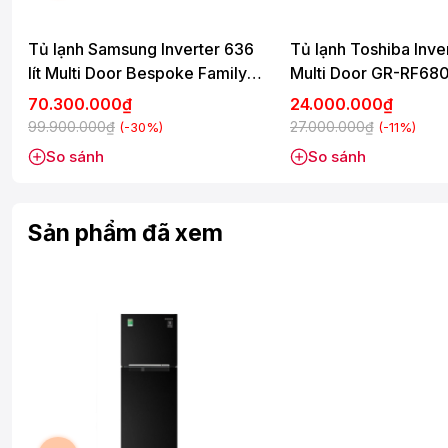
Tủ lạnh Samsung Inverter 636
Tủ lạnh Toshiba Inver
lít Multi Door Bespoke Family
Multi Door GR-RF68
Hub RF65DB990012SV
PGV(D4)
70.300.000₫
24.000.000₫
99.900.000₫
27.000.000₫
(-30%)
(-11%)
So sánh
So sánh
Sản phẩm đã xem
Thực phẩm vẫn được giữ đông lạnh ngay cả lúc khô
mất điện
Khi mất điện, tấm giữ nhiệt ngăn đông Mr.Coolpack sẽ giúp duy
được đông lạnh, không bị hư hỏng hay bị tan chảy. Đây là cô