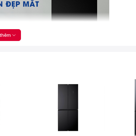
thêm
ính Deodorizer
ter 208 lít RT20HAR8DBU/SV giúp loại bỏ hoàn toàn những mùi
 để không khí trong tủ lạnh luôn tươi mát và thực phẩm trọn vị