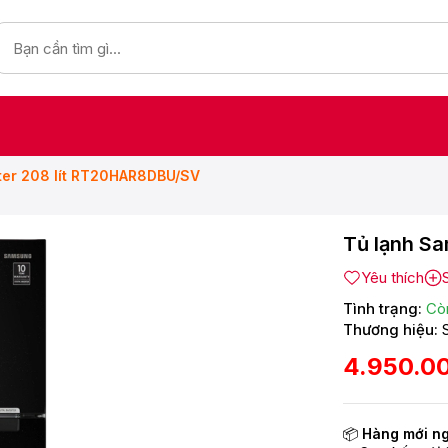
ter 208 lít RT20HAR8DBU/SV
Tủ lạnh S
Yêu thích
Tình trạng:
Cò
Thương hiệu:
4.950.0
📦
Hàng mới n