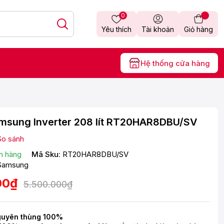
0
Yêu thích
Tài khoản
Giỏ hàng
Hệ thống cửa hàng
amsung Inverter 208 lít RT20HAR8DBU/SV
So sánh
n hàng
Mã Sku:
RT20HAR8DBU/SV
Samsung
00₫
5.500.000₫
guyên thùng 100%