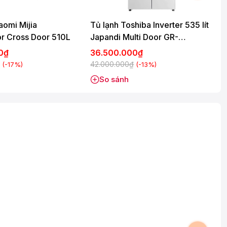
aomi Mijia
Tủ lạnh Toshiba Inverter 535 lít
T
or Cross Door 510L
Japandi Multi Door GR-
RF695WI-PGV(67)
00₫
36.500.000₫
42.000.000₫
7
(-17%)
(-13%)
So sánh