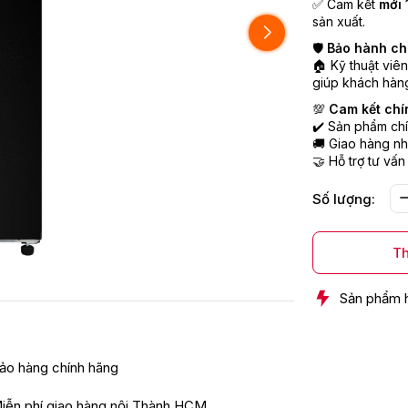
✅ Cam kết
mới 
sản xuất.
🛡️
Bảo hành ch
🏠 Kỹ thuật viê
giúp khách hàng
💯
Cam kết chí
✔️ Sản phẩm chí
🚚 Giao hàng nh
🤝 Hỗ trợ tư vấn
Số lượng:
Th
Sản phẩm 
ảo hàng chính hãng
iễn phí giao hàng nội Thành HCM