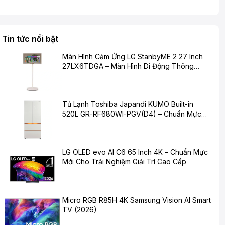
Tin tức nổi bật
Màn Hình Cảm Ứng LG StanbyME 2 27 Inch
27LX6TDGA – Màn Hình Di Động Thông
Minh Cho Cuộc Sống Hiện Đại
Tủ Lạnh Toshiba Japandi KUMO Built-in
520L GR-RF680WI-PGV(D4) – Chuẩn Mực
Mới Cho Không Gian Bếp Hiện Đại
LG OLED evo AI C6 65 Inch 4K – Chuẩn Mực
Mới Cho Trải Nghiệm Giải Trí Cao Cấp
Micro RGB R85H 4K Samsung Vision AI Smart
TV (2026)