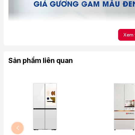
Xem 
Sản phẩm liên quan
Ngăn chặn mùi hôi khó chịu với bộ lọc than hoạt t
Bộ lọc than hoạt tính Deodorizer trên tủ lạnh Samsung Inver
hôi khó chịu, các nấm mốc và vi khuẩn phát sinh bên trong tủ,
tươi ngon.