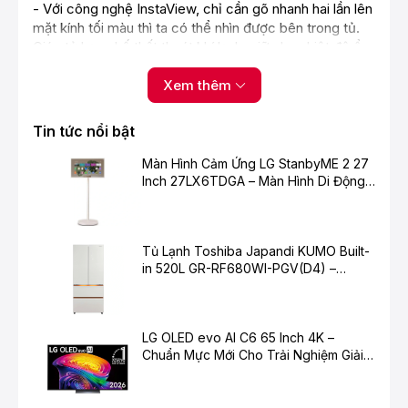
- Với công nghệ InstaView, chỉ cần gõ nhanh hai lần lên
mặt kính tối màu thì ta có thể nhìn được bên trong tủ.
Giúp tủ hạn chế thất thoát khí lạnh, giữ cho nhiệt độ ổn
định và thực phẩm tươi ngon lâu hơn.
Xem thêm
Tin tức nổi bật
Màn Hình Cảm Ứng LG StanbyME 2 27
Inch 27LX6TDGA – Màn Hình Di Động
Thông Minh Cho Cuộc Sống Hiện Đại
Tủ Lạnh Toshiba Japandi KUMO Built-
in 520L GR-RF680WI-PGV(D4) –
Chuẩn Mực Mới Cho Không Gian Bếp
*Hình ảnh chỉ mang tính chất minh họa
Hiện Đại
Ngăn lạnh
LG OLED evo AI C6 65 Inch 4K –
- Ngăn lạnh có dung tích 405 lít, bên trong là các kệ
Chuẩn Mực Mới Cho Trải Nghiệm Giải
cùng khay kính cường lực chắc chắn giúp dễ dàng
Trí Cao Cấp
phân loại và sắp xếp các loại thực phẩm theo nhu cầu
sử dụng.