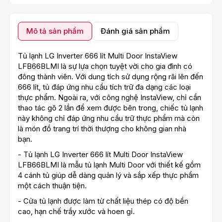
Mô tả sản phẩm
Đánh giá sản phẩm
Tủ lạnh LG Inverter 666 lít Multi Door InstaView
LFB66BLMI là sự lựa chọn tuyệt vời cho gia đình có
đông thành viên. Với dung tích sử dụng rộng rãi lên đến
666 lít, tủ đáp ứng nhu cầu tích trữ đa dạng các loại
thực phẩm. Ngoài ra, với công nghệ InstaView, chỉ cần
thao tác gõ 2 lần để xem được bên trong, chiếc tủ lạnh
này không chỉ đáp ứng nhu cầu trữ thực phẩm mà còn
là món đồ trang trí thời thượng cho không gian nhà
bạn.
- Tủ lạnh LG Inverter 666 lít Multi Door InstaView
LFB66BLMI là mẫu tủ lạnh Multi Door với thiết kế gồm
4 cánh tủ giúp dễ dàng quản lý và sắp xếp thực phẩm
một cách thuận tiện.
- Cửa tủ lạnh được làm từ chất liệu thép có độ bền
cao, hạn chế trầy xước và hoen gỉ.