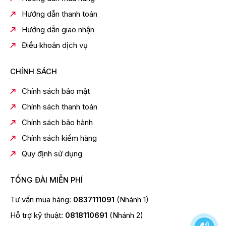
Công nghệ kháng khuẩn khử mùi
Hướng dẫn thanh toán
- Tủ lạnh Inverter sử dụng bộ lọc 3 lớp Hygiene
Hướng dẫn giao nhận
Fresh+ giúp tủ giữ được sự tươi mát, trong lành nhờ
khả năng ức chế sự hoạt động của nấm mốc và vi
Điều khoản dịch vụ
khuẩn. Nhờ đó duy trì độ tươi ngon của thực phẩm lâu
hơn, đồng thời khử mùi hôi đáng kể trong tủ lạnh.
CHÍNH SÁCH
Chính sách bảo mật
Chính sách thanh toán
Chính sách bảo hành
Chính sách kiểm hàng
Quy định sử dụng
TỔNG ĐÀI MIỄN PHÍ
*Hình ảnh chỉ mang tính chất minh họa
Tư vấn mua hàng:
0837111091
(Nhánh 1)
Tiện ích
Hỗ trợ kỹ thuật:
0818110691
(Nhánh 2)
- Các ngăn kệ bên trong tủ có khả năng gấp tiện