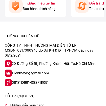
- Hệ thống làm lạnh DoorCooling cùng luồng khí lạnh
Thương hiệu uy tín
Đổi trả d
đa chiều Multi Air Flow giúp khí lạnh phát ra từ của tủ
Bảo hành chính hãng
Theo chín
và lan tỏa đều khắp không gian, cung cấp cho thực
phẩm chứa trong các ngăn của tủ một nhiệt độ làm
lạnh hiệu quả nhất.
- Công nghệ LINEAR Cooling được trang bị máy
nén Inverter tuyến tính giúp kiểm soát dao động nhiệt
THÔNG TIN LIÊN HỆ
độ, giữ cho thực phẩm được tươi ngon lâu hơn mà vẫn
đảm bảo tiết kiệm điện năng hiệu quả.
CÔNG TY TNHH THƯƠNG MẠI ĐIỆN TỬ LP
MSDN: 0317060946 do Sở KH & ĐT TPHCM cấp ngày
01/12/2021
20 Đường Số 19, Phường Khánh Hội, Tp.Hồ Chí Minh
Dienmaylp@gmail.com
0818110691-0837111091
HỖ TRỢ/DỊCH VỤ
*Hình ảnh chỉ mang tính chất minh họa
Hướng dẫn mua hàng