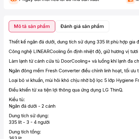
Mô tả sản phẩm
Đánh giá sản phẩm
Thiết kế ngăn đá dưới, dung tích sử dụng 335 lít phù hợp gia đ
Công nghệ LINEARCooling ổn định nhiệt độ, giữ hương vị tươi
Làm lạnh từ cánh cửa tủ DoorCooling+ và luồng khí lạnh đa chi
Ngăn đông mềm Fresh Converter điều chỉnh linh hoạt, tối ưu t
Loại bỏ vi khuẩn, mùi hôi khó chịu nhờ bộ lọc 5 lớp Hygiene F
Điều khiển từ xa tiện lợi thông qua ứng dụng LG ThinQ.
Kiểu tủ:
Ngăn đá dưới - 2 cánh
Dung tích sử dụng:
335 lít - 3 - 4 người
Dung tích tổng:
363 lít