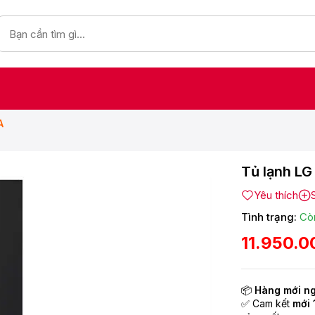
A
Tủ lạnh LG
Yêu thích
Tình trạng:
Cò
11.950.0
📦
Hàng mới n
✅ Cam kết
mới 