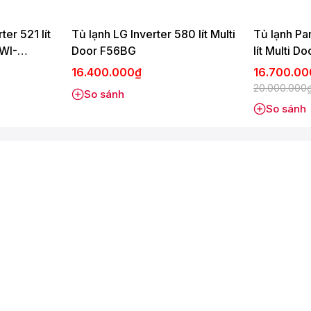
 từ cánh cửa tủLINEARCooling
ter 521 lít
Tủ lạnh LG Inverter 580 lít Multi
Tủ lạnh Pa
ng -2℃, 0℃, 3℃)
WI-
Door F56BG
lít Multi
16.400.000₫
16.700.0
20.000.000
So sánh
So sánh