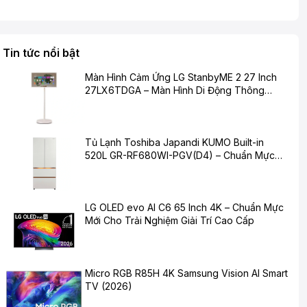
Tin tức nổi bật
Màn Hình Cảm Ứng LG StanbyME 2 27 Inch
27LX6TDGA – Màn Hình Di Động Thông
Minh Cho Cuộc Sống Hiện Đại
Tủ Lạnh Toshiba Japandi KUMO Built-in
520L GR-RF680WI-PGV(D4) – Chuẩn Mực
Mới Cho Không Gian Bếp Hiện Đại
LG OLED evo AI C6 65 Inch 4K – Chuẩn Mực
Mới Cho Trải Nghiệm Giải Trí Cao Cấp
Micro RGB R85H 4K Samsung Vision AI Smart
TV (2026)