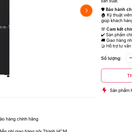
sản xuất.
🛡️
Bảo hành ch
🏠 Kỹ thuật viê
giúp khách hàng
💯
Cam kết chí
✔️ Sản phẩm chí
🚚 Giao hàng nh
🤝 Hỗ trợ tư vấn
Số lượng:
Th
Sản phẩm 
ảo hàng chính hãng
iễn phí giao hàng nội Thành HCM