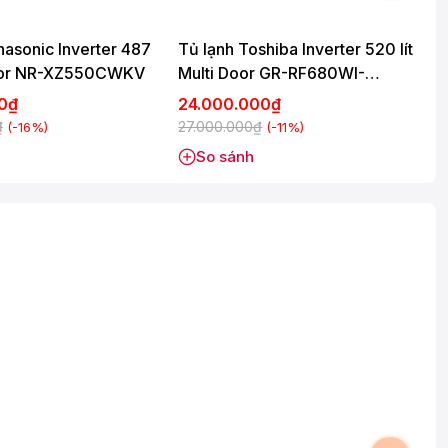
nasonic Inverter 487
Tủ lạnh Toshiba Inverter 520 lít
T
 Door NR-XZ550CWKV
Multi Door GR-RF680WI-
B
PGV(D4)
00₫
24.000.000₫
₫
27.000.000₫
3
(-16%)
(-11%)
So sánh