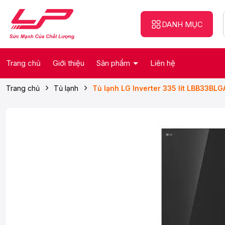
DANH MỤC
Trang chủ
Giới thiệu
Sản phẩm
Liên hệ
Trang chủ
Tủ lạnh
Tủ lạnh LG Inverter 335 lít LBB33BLG