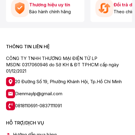
Thương hiệu uy tín
Đổi trả d
Bảo hành chính hãng
Theo chín
* Hình ảnh chỉ mang tính minh họa
THÔNG TIN LIÊN HỆ
Công nghệ làm lạnh
CÔNG TY TNHH THƯƠNG MẠI ĐIỆN TỬ LP
-
Hệ thống làm lạnh quạt kép
: cung cấp khí lạnh cho
MSDN: 0317060946 do Sở KH & ĐT TPHCM cấp ngày
ngăn lạnh và ngăn đá một cách riêng biệt, tránh lẫn mùi
01/12/2021
thực phẩm giữa các ngăn. Kết hợp với động cơ
Inverter mang đến hiệu quả làm lạnh tối ưu, hạn chế
20 Đường Số 19, Phường Khánh Hội, Tp.Hồ Chí Minh
lãng phí năng lượng.
Dienmaylp@gmail.com
0818110691-0837111091
HỖ TRỢ/DỊCH VỤ
Hướng dẫn mua hàng