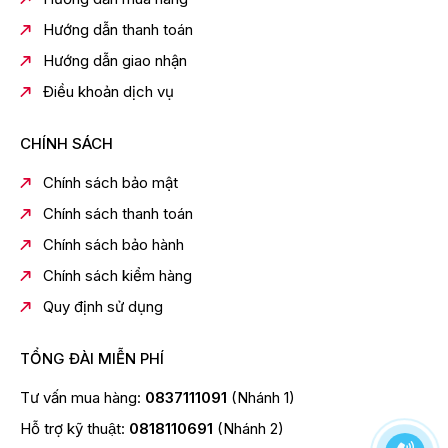
Hướng dẫn thanh toán
Hướng dẫn giao nhận
* Hình ảnh chỉ mang tính minh họa
Điều khoản dịch vụ
Công nghệ kháng khuẩn, khử mùi
CHÍNH SÁCH
-
Bộ lọc khử mùi 3 lớp Triple Power
: có khả năng
loại bỏ mùi hôi và vi khuẩn, giữ bầu không khí bên trong
Chính sách bảo mật
tủ luôn được thoáng mát, đem lại cảm giác dễ chịu mỗi
khi mở cửa.
Chính sách thanh toán
Chính sách bảo hành
Chính sách kiểm hàng
Quy định sử dụng
TỔNG ĐÀI MIỄN PHÍ
Tư vấn mua hàng:
0837111091
(Nhánh 1)
Hỗ trợ kỹ thuật:
0818110691
(Nhánh 2)