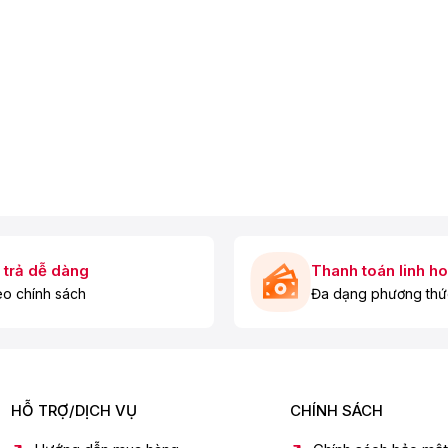
y nén và quạt tản nhiệt với các cấp độ linh hoạt, từ đó duy trì
 này còn giúp tủ lạnh Aqua 660 lít có thể vận hành êm ái, bền
 trả dễ dàng
Thanh toán linh ho
o chính sách
Đa dạng phương thứ
HỖ TRỢ/DỊCH VỤ
CHÍNH SÁCH