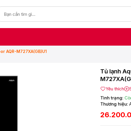
 Door AQR-M727XA(GB)U1
Tủ lạnh Aq
M727XA(G
Yêu thích
Tình trạng:
Cò
Thương hiệu:
26.200.