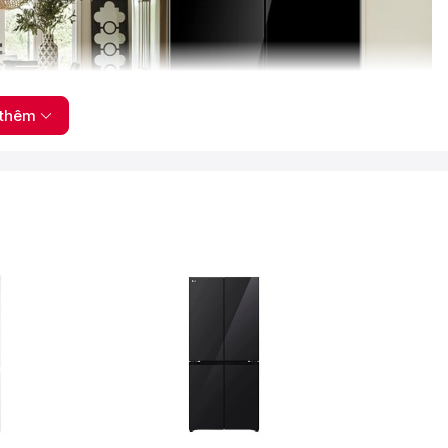
thêm
chia làm 3 ngăn, 2 ngăn đựng thực phẩm với 6 khay chứa nằm ở