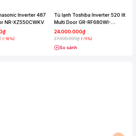
nasonic Inverter 487
Tủ lạnh Toshiba Inverter 520 lít
T
 Door NR-XZ550CWKV
Multi Door GR-RF680WI-
B
PGV(D4)
00₫
24.000.000₫
₫
27.000.000₫
3
(-16%)
(-11%)
So sánh