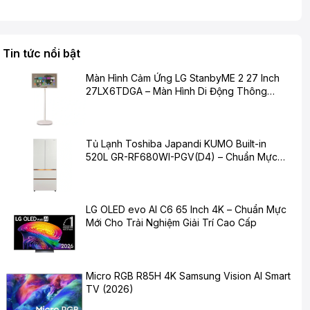
Tin tức nổi bật
Màn Hình Cảm Ứng LG StanbyME 2 27 Inch
27LX6TDGA – Màn Hình Di Động Thông
Minh Cho Cuộc Sống Hiện Đại
Tủ Lạnh Toshiba Japandi KUMO Built-in
520L GR-RF680WI-PGV(D4) – Chuẩn Mực
Mới Cho Không Gian Bếp Hiện Đại
LG OLED evo AI C6 65 Inch 4K – Chuẩn Mực
Mới Cho Trải Nghiệm Giải Trí Cao Cấp
Micro RGB R85H 4K Samsung Vision AI Smart
TV (2026)