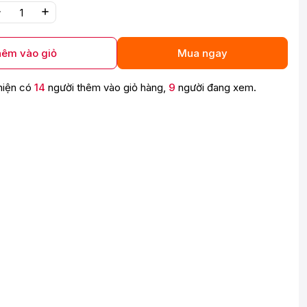
êm vào giỏ
Mua ngay
hiện có
14
người thêm vào giỏ hàng,
9
người đang xem.