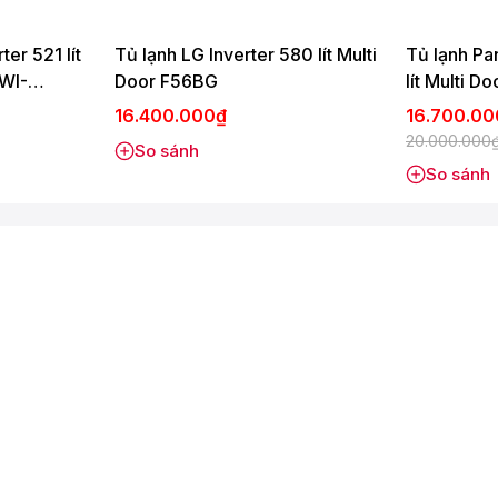
bảo quản thực phẩm tốt hơn theo từng nhóm như nhóm các loại
phẩm khô có độ ẩm thấp (Ngăn khô).
ter 521 lít
Tủ lạnh LG Inverter 580 lít Multi
Tủ lạnh Pa
WI-
Door F56BG
lít Multi
hứa và 4 ngăn đựng thực phẩm.
16.400.000₫
16.700.0
20.000.000
So sánh
So sánh