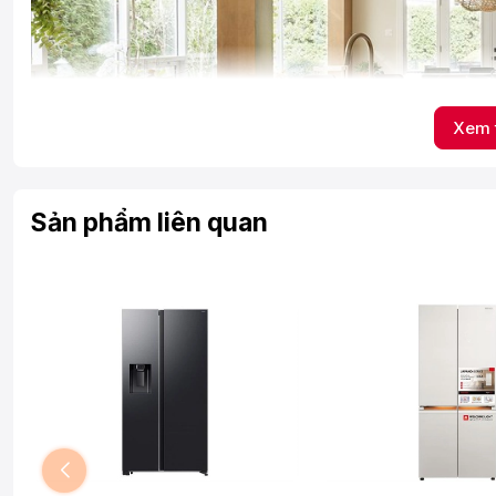
Xem 
Sản phẩm liên quan
*Hình ảnh chỉ mang tính chất minh họa
Ngăn lạnh
- Ngăn lạnh có dung tích 435 lít, được thiết kế gồm có 2 kệ 
phía bên cánh cửa tủ.