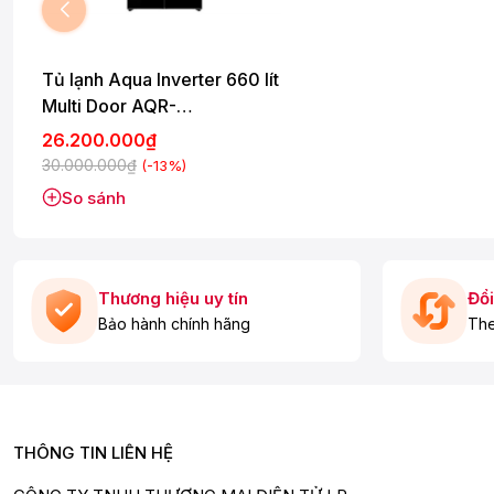
Tủ lạnh Aqua Inverter 660 lít
Multi Door AQR-
M727XA(GB)U1
26.200.000₫
30.000.000₫
(-13%)
*Hình ảnh chỉ mang tính chất minh họa
So sánh
Công nghệ tiết kiệm điện
Công nghệ Twin Inverter: Có khả năng tự động điều chỉnh cả má
nhiệt độ ổn định để bảo quản thực phẩm. Đồng thời, công nghệ
bỉ và mang lại hiệu quả tiết kiệm điện nhất.
Thương hiệu uy tín
Đổi
Bảo hành chính hãng
The
THÔNG TIN LIÊN HỆ