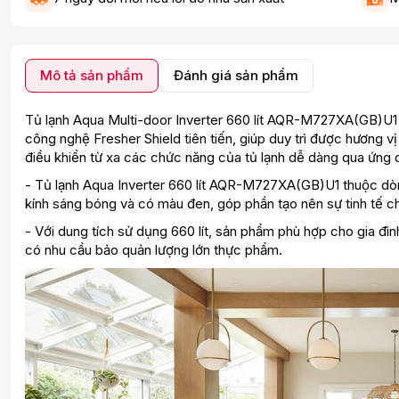
Mô tả sản phẩm
Đánh giá sản phẩm
Tủ lạnh Aqua Multi-door Inverter 660 lít AQR-M727XA(GB)U1 
công nghệ Fresher Shield tiên tiến, giúp duy trì được hương v
điều khiển từ xa các chức năng của tủ lạnh dễ dàng qua ứng d
- Tủ lạnh Aqua Inverter 660 lít AQR-M727XA(GB)U1 thuộc dòng
kính sáng bóng và có màu đen, góp phần tạo nên sự tinh tế ch
- Với dung tích sử dụng 660 lít, sản phẩm phù hợp cho gia đình
có nhu cầu bảo quản lượng lớn thực phẩm.