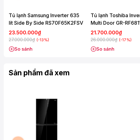
- Ngăn cân bằng độ ẩm HCS: Được thiết kế riêng biệt, giúp 
rau củ quả cần độ ẩm cao (Ngăn ẩm) và nhóm các loại thực 
Tủ lạnh Samsung Inverter 635
Tủ lạnh Toshiba Inver
Ngăn đá
lít Side By Side RS70F65K2FSV
Multi Door GR-RF681
Ngăn đá có dung tích 225 lít, được thiết kế gồm có 2 khay c
PGV(D4)
23.500.000₫
21.700.000₫
27.000.000₫
26.000.000₫
(-13%)
(-17%)
So sánh
So sánh
Sản phẩm đã xem