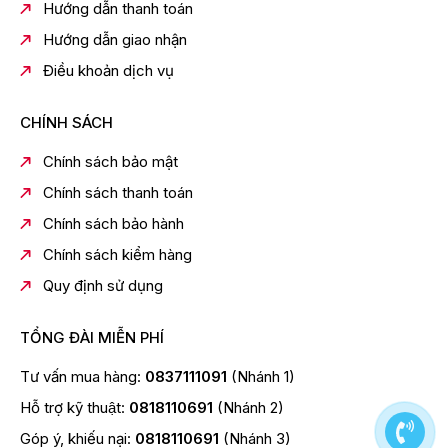
trong tủ lạnh, đồng thời giúp kháng khuẩn hiệu quả,
Hướng dẫn thanh toán
không chỉ giữ cho nguyên liệu tươi ngon hơn mà còn
Hướng dẫn giao nhận
giúp bảo vệ sức khoẻ ăn uống của các thành viên
Điều khoản dịch vụ
trong gia đình.
- Ngăn giữ ẩm Humidity Zone bảo quản tốt, đảm bảo
CHÍNH SÁCH
90% độ tươi ngon của các loại trái cây, rau củ.
- Ngăn đông mềm Magic Zone trang bị 3 mức điều
Chính sách bảo mật
chỉnh nhiệt độ (0°C, 2°C và 4°C) tiện lợi dành cho các
Chính sách thanh toán
loại thịt cá cần được bảo quản với mức nhiệt độ thích
hợp để giữ được độ tươi lâu hơn.
Chính sách bảo hành
Chính sách kiểm hàng
Quy định sử dụng
TỔNG ĐÀI MIỄN PHÍ
Tư vấn mua hàng:
0837111091
(Nhánh 1)
Hỗ trợ kỹ thuật:
0818110691
(Nhánh 2)
Góp ý, khiếu nại:
0818110691
(Nhánh 3)