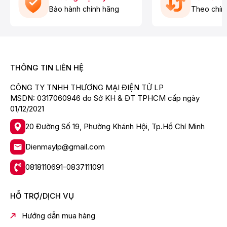
- Thực phẩm, đồ uống được lưu trữ, cất giữ trong tủ sẽ
Bảo hành chính hãng
Theo chín
luôn giữ được độ tươi ngon nhờ công nghệ làm lạnh đa
chiều. Các luồng khí lạnh sẽ được lan tỏa đến mọi
không gian bên trong tủ, làm lạnh đều cho cả thực
phẩm và đồ uống.
THÔNG TIN LIÊN HỆ
CÔNG TY TNHH THƯƠNG MẠI ĐIỆN TỬ LP
MSDN: 0317060946 do Sở KH & ĐT TPHCM cấp ngày
01/12/2021
20 Đường Số 19, Phường Khánh Hội, Tp.Hồ Chí Minh
Dienmaylp@gmail.com
0818110691-0837111091
*Hình ảnh chỉ mang tính chất minh họa
HỖ TRỢ/DỊCH VỤ
Công nghệ kháng khuẩn, khử mùi
Hướng dẫn mua hàng
- Công nghệ H-DEO Fresh loại bỏ các loại mùi hôi