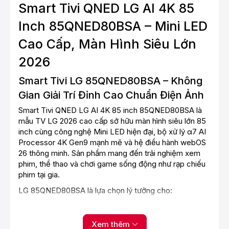
Smart Tivi QNED LG AI 4K 85
Inch 85QNED80BSA – Mini LED
Cao Cấp, Màn Hình Siêu Lớn
2026
Smart Tivi LG 85QNED80BSA – Không
Gian Giải Trí Đỉnh Cao Chuẩn Điện Ảnh
Smart Tivi QNED LG AI 4K 85 inch 85QNED80BSA là
mẫu TV LG 2026 cao cấp sở hữu màn hình siêu lớn 85
inch cùng công nghệ Mini LED hiện đại, bộ xử lý α7 AI
Processor 4K Gen9 mạnh mẽ và hệ điều hành webOS
26 thông minh. Sản phẩm mang đến trải nghiệm xem
phim, thể thao và chơi game sống động như rạp chiếu
phim tại gia.
LG 85QNED80BSA là lựa chọn lý tưởng cho:
Phòng khách lớn
Biệt thự, penthouse
Xem thêm