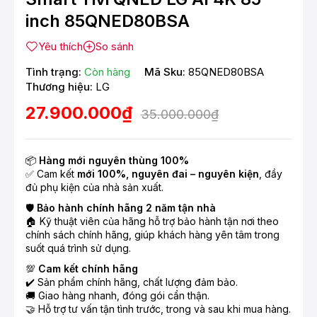
inch 85QNED80BSA
Yêu thích
So sánh
Tình trạng:
Còn hàng
Mã Sku:
85QNED80BSA
Thương hiệu:
LG
27.900.000₫
35.000.000₫
📦
Hàng mới nguyên thùng 100%
✅ Cam kết
mới 100%, nguyên đai – nguyên kiện
, đầy
đủ phụ kiện của nhà sản xuất.
🛡️
Bảo hành chính hãng 2 năm tận nhà
🏠 Kỹ thuật viên của hãng hỗ trợ bảo hành tận nơi theo
chính sách chính hãng, giúp khách hàng yên tâm trong
suốt quá trình sử dụng.
💯
Cam kết chính hãng
✔️ Sản phẩm chính hãng, chất lượng đảm bảo.
🚚 Giao hàng nhanh, đóng gói cẩn thận.
🤝 Hỗ trợ tư vấn tận tình trước, trong và sau khi mua hàng.