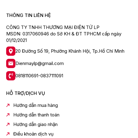
AI HDR Remastering
Mang lại trải nghiệm xem thông minh và sống động
THÔNG TIN LIÊN HỆ
hơn.
CÔNG TY TNHH THƯƠNG MẠI ĐIỆN TỬ LP
webOS 26 – Hệ Điều Hành
MSDN: 0317060946 do Sở KH & ĐT TPHCM cấp ngày
Thông Minh Hiện Đại
01/12/2021
20 Đường Số 19, Phường Khánh Hội, Tp.Hồ Chí Minh
Smart Tivi LG 85QNED80BSA sử dụng hệ điều hành
webOS 26 với giao diện trực quan, thao tác mượt mà
Dienmaylp@gmail.com
và kho ứng dụng phong phú.
Ứng dụng phổ biến:
0818110691-0837111091
YouTube
HỖ TRỢ/DỊCH VỤ
Netflix
FPT Play
Hướng dẫn mua hàng
VieON
Hướng dẫn thanh toán
Apple TV+
Hướng dẫn giao nhận
VTV Go
Điều khoản dịch vụ