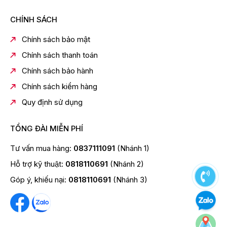
Ngoài ra TV còn hỗ trợ:
CHÍNH SÁCH
AirPlay 2
Google Cast
Chính sách bảo mật
LG ThinQ
Chính sách thanh toán
Apple HomeKit
Chính sách bảo hành
Google Home
Chính sách kiểm hàng
Điều Khiển Giọng Nói Tiếng
Quy định sử dụng
Việt
TỔNG ĐÀI MIỄN PHÍ
TV hỗ trợ:
Tư vấn mua hàng:
0837111091
(Nhánh 1)
LG Voice Search tiếng Việt
Hỗ trợ kỹ thuật:
0818110691
(Nhánh 2)
Tìm kiếm YouTube bằng giọng nói tiếng Việt
Góp ý, khiếu nại:
0818110691
(Nhánh 3)
Giúp thao tác nhanh chóng và thuận tiện hơn.
Âm Thanh AI Sound Pro Sống
Động