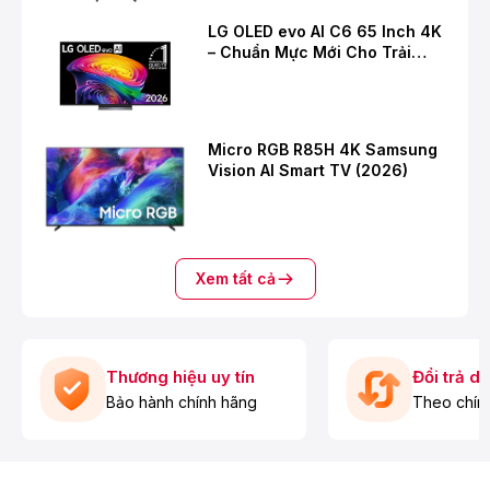
LG OLED evo AI C6 65 Inch 4K
– Chuẩn Mực Mới Cho Trải
Nghiệm Giải Trí Cao Cấp
Micro RGB R85H 4K Samsung
Vision AI Smart TV (2026)
Xem tất cả
Thương hiệu uy tín
Đổi trả d
Bảo hành chính hãng
Theo chín