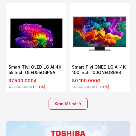
Smart Tivi OLED LG AI 4K
Smart Tivi QNED LG AI 4K
55 Inch OLED55G6PSA
100 inch 100QNED86BS
37.500.000₫
80.100.000₫
(-13%)
(-28%)
43.000.000₫
111.000.000₫
Xem tất cả