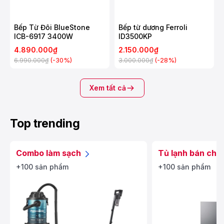
Bếp Từ Đôi BlueStone
Bếp từ dương Ferroli
ICB-6917 3400W
ID3500KP
4.890.000₫
2.150.000₫
(-30%)
(-28%)
6.990.000₫
3.000.000₫
Xem tất cả
Top trending
Combo làm sạch
Tủ lạnh bán chạ
+100 sản phẩm
+100 sản phẩm