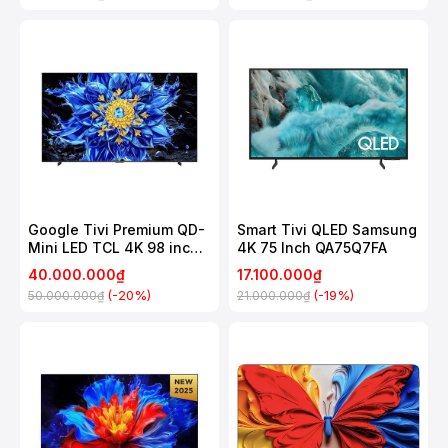
Google Tivi Premium QD-
Smart Tivi QLED Samsung
Mini LED TCL 4K 98 inch
4K 75 Inch QA75Q7FA
98P8LS
40.000.000₫
17.100.000₫
(-20%)
(-19%)
50.000.000₫
21.000.000₫