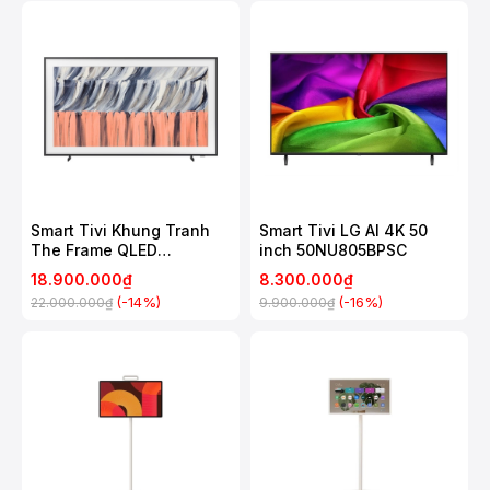
Smart Tivi Khung Tranh
Smart Tivi LG AI 4K 50
The Frame QLED
inch 50NU805BPSC
Samsung 4K 55 Inch
18.900.000₫
8.300.000₫
QA55LS03H
(-14%)
(-16%)
22.000.000₫
9.900.000₫