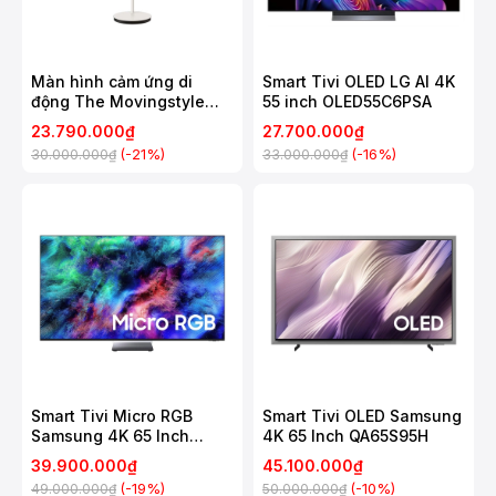
Màn hình cảm ứng di
Smart Tivi OLED LG AI 4K
động The Movingstyle
55 inch OLED55C6PSA
Samsung 27 Inch
23.790.000₫
27.700.000₫
UA27LSM7FAXXXV
(-21%)
(-16%)
30.000.000₫
33.000.000₫
Smart Tivi Micro RGB
Smart Tivi OLED Samsung
Samsung 4K 65 Inch
4K 65 Inch QA65S95H
MRA65R95H
39.900.000₫
45.100.000₫
(-19%)
(-10%)
49.000.000₫
50.000.000₫