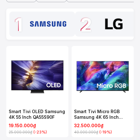
1
2
Smart Tivi OLED Samsung
Smart Tivi Micro RGB
4K 55 Inch QA55S90F
Samsung 4K 65 Inch
MRA65R85H
19.150.000₫
32.500.000₫
(-23%)
(-19%)
25.000.000₫
40.000.000₫