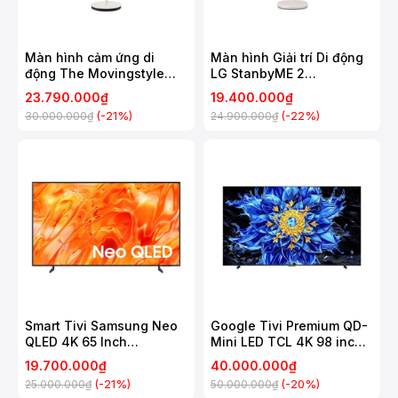
Màn hình cảm ứng di
Màn hình Giải trí Di động
động The Movingstyle
LG StanbyME 2
Samsung 27 Inch
27LX6TDGA
23.790.000₫
19.400.000₫
UA27LSM7FAXXXV
(-21%)
(-22%)
30.000.000₫
24.900.000₫
Smart Tivi Samsung Neo
Google Tivi Premium QD-
QLED 4K 65 Inch
Mini LED TCL 4K 98 inch
QA65QN70H
98P8LS
19.700.000₫
40.000.000₫
(-21%)
(-20%)
25.000.000₫
50.000.000₫