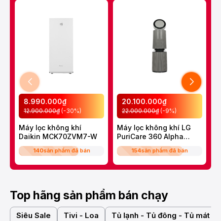
8.990.000₫
20.100.000₫
12.900.000₫
(-30%)
22.000.000₫
(-9%)
Máy lọc không khí
Máy lọc không khí LG
M
Daikin MCK70ZVM7-W
PuriCare 360 Alpha
ẩ
Double
M
140
sản phẩm đã bán
154
sản phẩm đã bán
AS10GDBY0.ABAE
Top hãng sản phẩm bán chạy
Siêu Sale
Tivi - Loa
Tủ lạnh - Tủ đông - Tủ mát