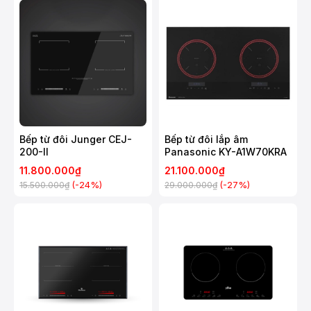
Bếp từ đôi Junger CEJ-
Bếp từ đôi lắp âm
200-II
Panasonic KY-A1W70KRA
11.800.000₫
21.100.000₫
(-24%)
(-27%)
15.500.000₫
29.000.000₫