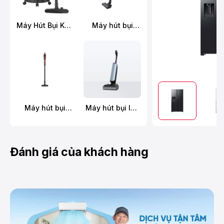
Máy Hút Bụi Khô
Máy hút bụi
Và Ướt
không dây
Panasonic MC-
Panasonic MC-
YW603AN49
SBR70K946
Máy hút bụi
Máy hút bụi lau
không dây
sàn khô ướt
Hitachi PV-X95N
Tineco FLOOR
MRE
ONE S9 Artist
Prime
Đánh giá của khách hàng