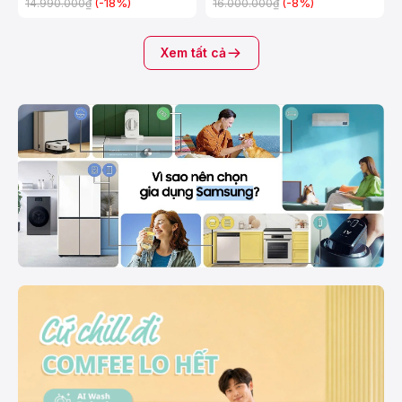
(-18%)
(-8%)
14.990.000₫
16.000.000₫
Xem tất cả