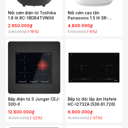
Nồi cơm điện tử Toshiba
Nồi cơm cao tần
1.8 lít RC-18DR4TVN(H)
Panasonic 1.5 lít SR-
HNS151WRA
2.650.000₫
4.800.000₫
(-16%)
(-6%)
3.150.000₫
5.100.000₫
Bếp điện từ 3 Junger CEJ-
Bếp từ đôi lắp âm Hafele
300-II
HC-I2732A (536.61.726)
12.800.000₫
6.900.000₫
(-22%)
(-37%)
16.500.000₫
10.900.000₫