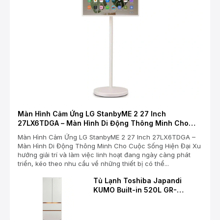
Màn Hình Cảm Ứng LG StanbyME 2 27 Inch
27LX6TDGA – Màn Hình Di Động Thông Minh Cho
Cuộc Sống Hiện Đại
Màn Hình Cảm Ứng LG StanbyME 2 27 Inch 27LX6TDGA –
Màn Hình Di Động Thông Minh Cho Cuộc Sống Hiện Đại Xu
hướng giải trí và làm việc linh hoạt đang ngày càng phát
triển, kéo theo nhu cầu về những thiết bị có thể...
Tủ Lạnh Toshiba Japandi
KUMO Built-in 520L GR-
RF680WI-PGV(D4) – Chuẩn
Mực Mới Cho Không Gian Bếp
Hiện Đại