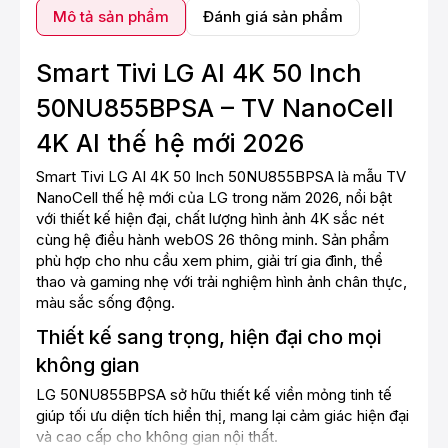
Mô tả sản phẩm
Đánh giá sản phẩm
Smart Tivi LG AI 4K 50 Inch
50NU855BPSA – TV NanoCell
4K AI thế hệ mới 2026
Smart Tivi LG AI 4K 50 Inch 50NU855BPSA là mẫu TV
NanoCell thế hệ mới của LG trong năm 2026, nổi bật
với thiết kế hiện đại, chất lượng hình ảnh 4K sắc nét
cùng hệ điều hành webOS 26 thông minh. Sản phẩm
phù hợp cho nhu cầu xem phim, giải trí gia đình, thể
thao và gaming nhẹ với trải nghiệm hình ảnh chân thực,
màu sắc sống động.
Thiết kế sang trọng, hiện đại cho mọi
không gian
LG 50NU855BPSA sở hữu thiết kế viền mỏng tinh tế
giúp tối ưu diện tích hiển thị, mang lại cảm giác hiện đại
và cao cấp cho không gian nội thất.