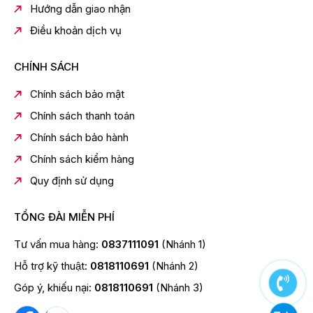
Hướng dẫn giao nhận
Hỗ trợ gaming và kết nối đa dạng
Điều khoản dịch vụ
Smart Tivi LG AI 4K 50 Inch 50NU855BPSA đáp ứng
tốt nhu cầu chơi game giải trí với:
CHÍNH SÁCH
ALLM giảm độ trễ
Game Optimizer
Chính sách bảo mật
HGiG hỗ trợ HDR gaming
Chính sách thanh toán
Kết nối đầy đủ:
Chính sách bảo hành
3 cổng HDMI
Chính sách kiểm hàng
USB
Quy định sử dụng
Bluetooth
TỔNG ĐÀI MIỄN PHÍ
WiFi
LAN Ethernet
Tư vấn mua hàng:
0837111091
(Nhánh 1)
HDMI eARC
Hỗ trợ kỹ thuật:
0818110691
(Nhánh 2)
Người dùng dễ dàng kết nối soundbar, máy chơi game,
Góp ý, khiếu nại:
0818110691
(Nhánh 3)
laptop hoặc điện thoại.