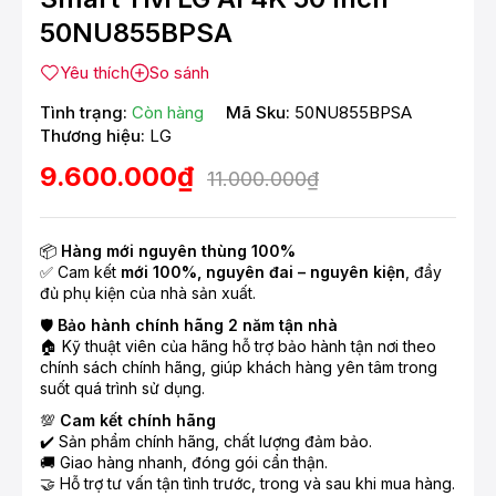
50NU855BPSA
Yêu thích
So sánh
Tình trạng:
Còn hàng
Mã Sku:
50NU855BPSA
Thương hiệu:
LG
9.600.000₫
11.000.000₫
📦
Hàng mới nguyên thùng 100%
✅ Cam kết
mới 100%, nguyên đai – nguyên kiện
, đầy
đủ phụ kiện của nhà sản xuất.
🛡️
Bảo hành chính hãng 2 năm tận nhà
🏠 Kỹ thuật viên của hãng hỗ trợ bảo hành tận nơi theo
chính sách chính hãng, giúp khách hàng yên tâm trong
suốt quá trình sử dụng.
💯
Cam kết chính hãng
✔️ Sản phẩm chính hãng, chất lượng đảm bảo.
🚚 Giao hàng nhanh, đóng gói cẩn thận.
🤝 Hỗ trợ tư vấn tận tình trước, trong và sau khi mua hàng.