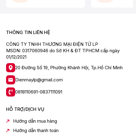
Điều khiển giọng nói tiếng Việt
Apple HomeKit
Google Home
THÔNG TIN LIÊN HỆ
Mang đến trải nghiệm giải trí thông minh và tiện lợi cho
cả gia đình.
CÔNG TY TNHH THƯƠNG MẠI ĐIỆN TỬ LP
MSDN: 0317060946 do Sở KH & ĐT TPHCM cấp ngày
Âm thanh AI Sound Pro sống động
01/12/2021
LG 50NU855BPSA được tích hợp công nghệ AI Sound
20 Đường Số 19, Phường Khánh Hội, Tp.Hồ Chí Minh
Pro giúp nâng cấp âm thanh vòm ảo sống động hơn.
Công nghệ âm thanh:
Dienmaylp@gmail.com
AI Sound Pro
0818110691-0837111091
Virtual Surround
AI Acoustic Tuning
HỖ TRỢ/DỊCH VỤ
Clear Voice Pro lọc thoại
Hướng dẫn mua hàng
Hệ thống loa công suất 20W cho âm thanh rõ ràng, phù
Hướng dẫn thanh toán
hợp nhu cầu xem phim, nghe nhạc và giải trí hằng ngày.