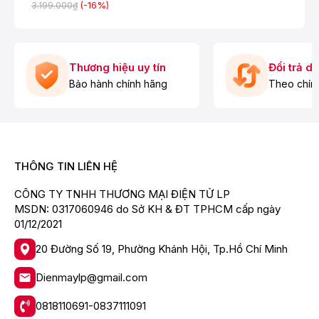
(-16%)
3.199.000₫
Thương hiệu uy tín
Đổi trả d
Bảo hành chính hãng
Theo chín
Quạt điều hòa Hòa Phát HPCF1-045 tích hợp bích chứa
25 lít
Công suất 112W làm mát hiệu quả
THÔNG TIN LIÊN HỆ
Dòng quạt điều hòa Hòa Phát model HPCF1-04 hoạt
CÔNG TY TNHH THƯƠNG MẠI ĐIỆN TỬ LP
động với công suất 112W. Sản phẩm đáp ứng diện tích
MSDN: 0317060946 do Sở KH & ĐT TPHCM cấp ngày
làm mát từ 15m² - 20 m². Thiết bị cung cấp chế độ gió
01/12/2021
thường, mát tự nhiên an toàn cho sức khỏe. Lưu lượng
gió của quạt là 1115 m3/h giúp không khí mát mẻ và dễ
20 Đường Số 19, Phường Khánh Hội, Tp.Hồ Chí Minh
chịu hơn. Quạt điều hòa đảo gió tự động tỏa gió mát đều
cho các vị trí xung quanh.
Dienmaylp@gmail.com
0818110691-0837111091