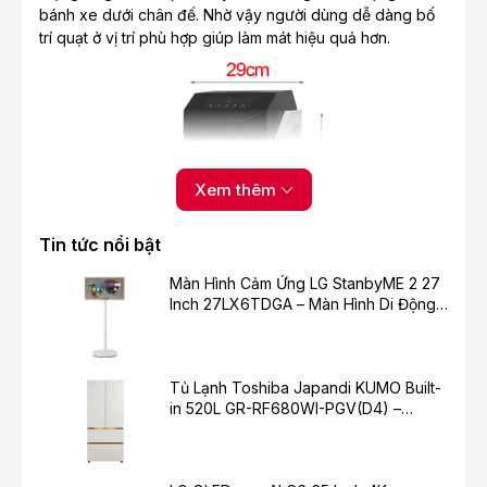
bánh xe dưới chân đế. Nhờ vậy người dùng dễ dàng bố
trí quạt ở vị trí phù hợp giúp làm mát hiệu quả hơn.
Xem thêm
Tin tức nổi bật
Màn Hình Cảm Ứng LG StanbyME 2 27
Inch 27LX6TDGA – Màn Hình Di Động
Thông Minh Cho Cuộc Sống Hiện Đại
Tủ Lạnh Toshiba Japandi KUMO Built-
in 520L GR-RF680WI-PGV(D4) –
Chuẩn Mực Mới Cho Không Gian Bếp
Hiện Đại