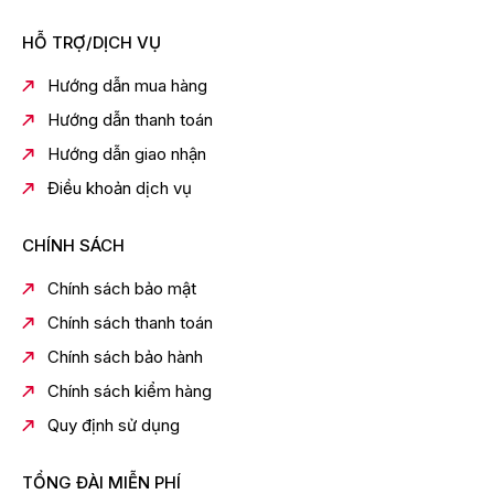
HỖ TRỢ/DỊCH VỤ
Hướng dẫn mua hàng
Hướng dẫn thanh toán
Hướng dẫn giao nhận
Điều khoản dịch vụ
CHÍNH SÁCH
Chính sách bảo mật
Chính sách thanh toán
Chính sách bảo hành
Quạt điều hòa Hòa Phát HPCF1-045 có công suất 112W
Chính sách kiểm hàng
Remote điều khiển từ xa tiện lợi
Quy định sử dụng
Thiết bị tích hợp màn hình điện tử/ hiển thị LED dễ cho
việc theo dõi. Quạt có điều khiển từ xa thuận tiện cho
người dùng điều khiển mọi hoạt động mà không cần
TỔNG ĐÀI MIỄN PHÍ