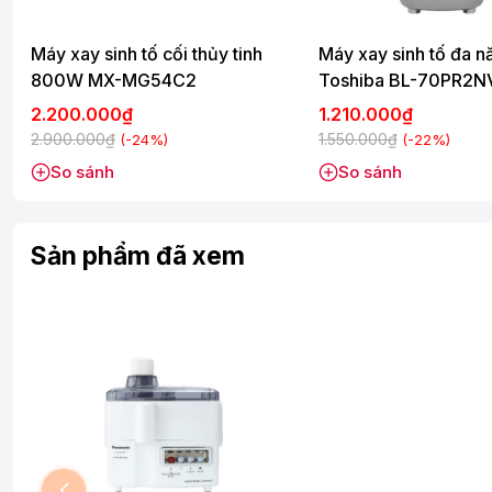
Máy xay sinh tố cối thủy tinh
Máy xay sinh tố đa n
800W MX-MG54C2
Toshiba BL-70PR2N
2.200.000₫
1.210.000₫
2.900.000₫
1.550.000₫
(-24%)
(-22%)
So sánh
So sánh
Sản phẩm đã xem