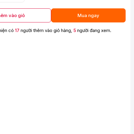
êm vào giỏ
Mua ngay
hiện có
17
người thêm vào giỏ hàng,
5
người đang xem.