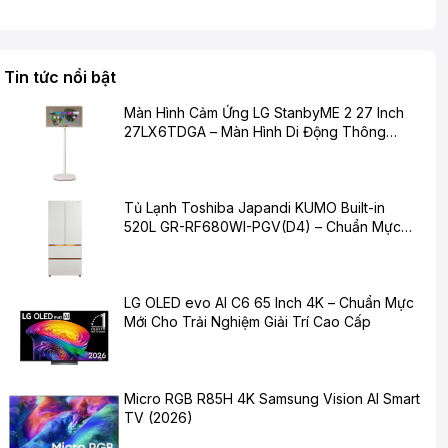
Tin tức nổi bật
Màn Hình Cảm Ứng LG StanbyME 2 27 Inch
27LX6TDGA – Màn Hình Di Động Thông
Minh Cho Cuộc Sống Hiện Đại
Tủ Lạnh Toshiba Japandi KUMO Built-in
520L GR-RF680WI-PGV(D4) – Chuẩn Mực
Mới Cho Không Gian Bếp Hiện Đại
LG OLED evo AI C6 65 Inch 4K – Chuẩn Mực
Mới Cho Trải Nghiệm Giải Trí Cao Cấp
Micro RGB R85H 4K Samsung Vision AI Smart
TV (2026)