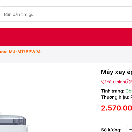
sonic MJ-M176PWRA
Máy xay é
Yêu thích
Tình trạng:
Cò
Thương hiệu:
2.570.0
Số lượng: