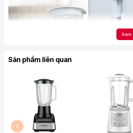
Xem 
Sản phẩm liên quan
Cối xay 1.25 lít xay đáp ứng đủ nhu cầu xay sinh 