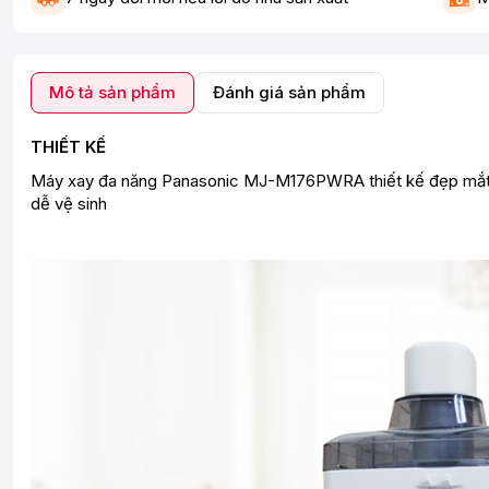
Mô tả sản phẩm
Đánh giá sản phẩm
THIẾT KẾ
Máy xay đa năng Panasonic MJ-M176PWRA thiết kế đẹp mắt cù
dễ vệ sinh