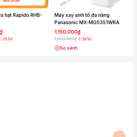
a hạt Rapido RHB-
Máy xay sinh tố đa năng
Panasonic MX-MG5351WRA
0₫
1.150.000₫
1.900.000₫
2
(-35%)
(-39%)
So sánh