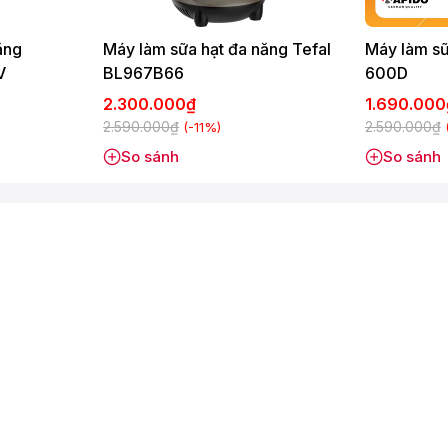
ăng
Máy làm sữa hạt đa năng Tefal
Máy làm sữ
V
BL967B66
600D
2.300.000₫
1.690.00
2.590.000₫
2.590.000₫
(-11%)
So sánh
So sánh