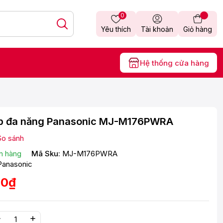
0
Yêu thích
Tài khoản
Giỏ hàng
Hệ thống cửa hàng
p đa năng Panasonic MJ-M176PWRA
So sánh
n hàng
Mã Sku:
MJ-M176PWRA
Panasonic
00₫