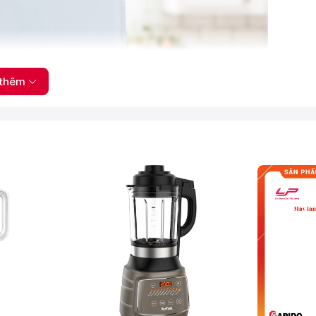
thêm
tố cho cả gia đình cùng thưởng thức