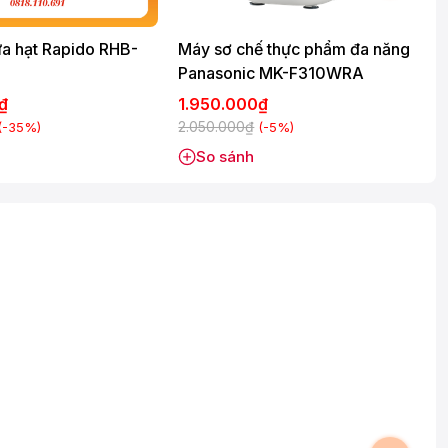
a hạt Rapido RHB-
Máy sơ chế thực phẩm đa năng
Panasonic MK-F310WRA
0₫
1.950.000₫
2.050.000₫
(-35%)
(-5%)
So sánh