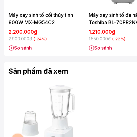
Máy xay sinh tố cối thủy tinh
Máy xay sinh tố đa n
800W MX-MG54C2
Toshiba BL-70PR2N
2.200.000₫
1.210.000₫
2.900.000₫
1.550.000₫
(-24%)
(-22%)
So sánh
So sánh
Sản phẩm đã xem
Tốc độ, bảng điều khiển
-
Máy xay sinh tố
2 tốc độ, 2 nút nhồi dễ dàng xay sinh tố, xa