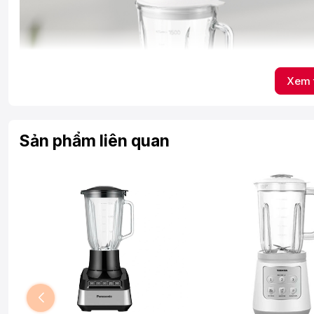
Xem 
Sản phẩm liên quan
Công suất hoạt động, lưỡi dao
Vận hành với
công suất 700W
cùng lưỡi dao răng cưa được làm
nhuyễn, mịn thực phẩm.