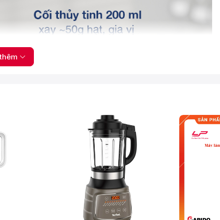
thêm
 từ thép không gỉ 4 cánh (cối lớn) và 2 cánh (cối nhỏ) xay