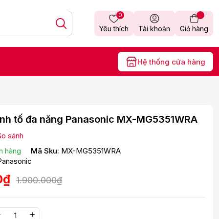
0
Yêu thích
Tài khoản
Giỏ hàng
Hệ thống cửa hàng
inh tố đa năng Panasonic MX-MG5351WRA
So sánh
n hàng
Mã Sku:
MX-MG5351WRA
Panasonic
0₫
1.900.000₫