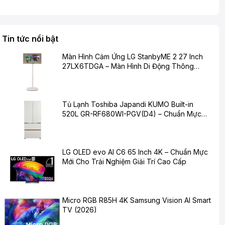
Tin tức nổi bật
Màn Hình Cảm Ứng LG StanbyME 2 27 Inch
27LX6TDGA – Màn Hình Di Động Thông
Minh Cho Cuộc Sống Hiện Đại
Tủ Lạnh Toshiba Japandi KUMO Built-in
520L GR-RF680WI-PGV(D4) – Chuẩn Mực
Mới Cho Không Gian Bếp Hiện Đại
LG OLED evo AI C6 65 Inch 4K – Chuẩn Mực
Mới Cho Trải Nghiệm Giải Trí Cao Cấp
Micro RGB R85H 4K Samsung Vision AI Smart
TV (2026)