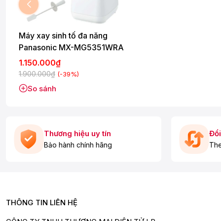
- Dễ dàng tùy chỉnh bằng nút nhấn, thuận tiện trong quá trình
Máy xay sinh tố đa năng
Panasonic MX-MG5351WRA
1.150.000₫
1.900.000₫
(-39%)
So sánh
Thương hiệu uy tín
Đổi
Bảo hành chính hãng
The
THÔNG TIN LIÊN HỆ