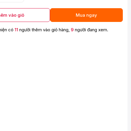
êm vào giỏ
Mua ngay
hiện có
11
người thêm vào giỏ hàng,
9
người đang xem.