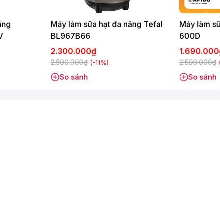
ăng
Máy làm sữa hạt đa năng Tefal
Máy làm sữ
V
BL967B66
600D
2.300.000₫
1.690.00
2.590.000₫
2.590.000₫
(-11%)
So sánh
So sánh
y đá, xay hạt và nhồi thực phẩm.