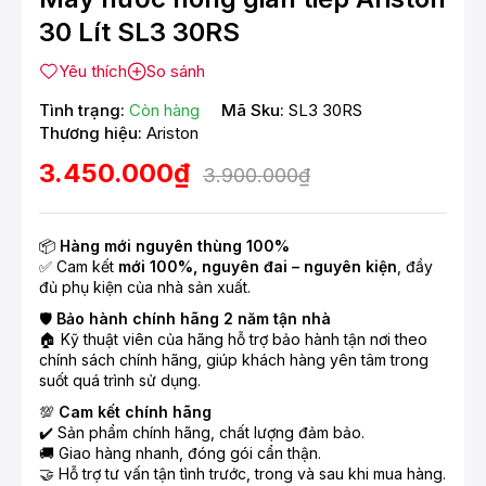
30 Lít SL3 30RS
Yêu thích
So sánh
Tình trạng:
Còn hàng
Mã Sku:
SL3 30RS
Thương hiệu:
Ariston
3.450.000₫
3.900.000₫
📦
Hàng mới nguyên thùng 100%
✅ Cam kết
mới 100%, nguyên đai – nguyên kiện
, đầy
đủ phụ kiện của nhà sản xuất.
🛡️
Bảo hành chính hãng 2 năm tận nhà
🏠 Kỹ thuật viên của hãng hỗ trợ bảo hành tận nơi theo
chính sách chính hãng, giúp khách hàng yên tâm trong
suốt quá trình sử dụng.
💯
Cam kết chính hãng
✔️ Sản phẩm chính hãng, chất lượng đảm bảo.
🚚 Giao hàng nhanh, đóng gói cẩn thận.
🤝 Hỗ trợ tư vấn tận tình trước, trong và sau khi mua hàng.