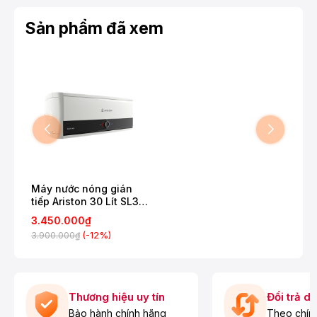
Sản phẩm đã xem
Máy nước nóng gián
tiếp Ariston 30 Lít SL3
30RS
3.450.000₫
(-12%)
3.900.000₫
Thương hiệu uy tín
Đổi trả d
Bảo hành chính hãng
Theo chín