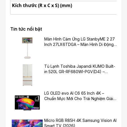
Kích thước (R x C x S) (mm)
Tin tức nổi bật
Màn Hình Cảm Ứng LG StanbyME 2 27
Inch 27LX6TDGA – Màn Hình Di Động
Thông Minh Cho Cuộc Sống Hiện Đại
Tủ Lạnh Toshiba Japandi KUMO Built-
in 520L GR-RF680WI-PGV(D4) –
Chuẩn Mực Mới Cho Không Gian Bếp
Hiện Đại
LG OLED evo AI C6 65 Inch 4K –
Chuẩn Mực Mới Cho Trải Nghiệm Giải
Trí Cao Cấp
Micro RGB R85H 4K Samsung Vision AI
Smart TV (2026)