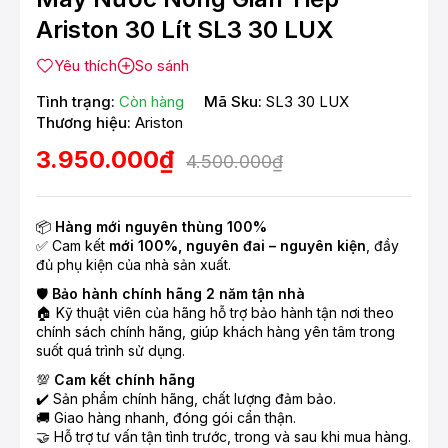
Ariston 30 Lít SL3 30 LUX
Yêu thích
So sánh
Tình trạng:
Còn hàng
Mã Sku:
SL3 30 LUX
Thương hiệu:
Ariston
3.950.000₫
4.500.000₫
📦
Hàng mới nguyên thùng 100%
✅ Cam kết
mới 100%, nguyên đai – nguyên kiện
, đầy
đủ phụ kiện của nhà sản xuất.
🛡️
Bảo hành chính hãng 2 năm tận nhà
🏠 Kỹ thuật viên của hãng hỗ trợ bảo hành tận nơi theo
chính sách chính hãng, giúp khách hàng yên tâm trong
suốt quá trình sử dụng.
💯
Cam kết chính hãng
✔️ Sản phẩm chính hãng, chất lượng đảm bảo.
🚚 Giao hàng nhanh, đóng gói cẩn thận.
🤝 Hỗ trợ tư vấn tận tình trước, trong và sau khi mua hàng.