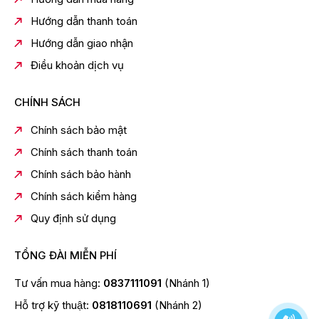
Hướng dẫn thanh toán
Hướng dẫn giao nhận
Điều khoản dịch vụ
Loại bụi lọc được:
PM0.3
CHÍNH SÁCH
PM1.0
Chính sách bảo mật
PM2.5
Chính sách thanh toán
Phạm vi lọc hiệu quả:
Chính sách bảo hành
Phòng 34m²
Chính sách kiểm hàng
Lượng gió thổi ra lớn nhất:
Quy định sử dụng
264 m³/h
Công suất hoạt động:
TỔNG ĐÀI MIỄN PHÍ
30W
Tư vấn mua hàng:
0837111091
(Nhánh 1)
Bộ lọc bụi cho máy:
Hỗ trợ kỹ thuật:
0818110691
(Nhánh 2)
Màng lọc HEPA