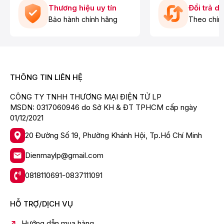
dùng tiện quan sát và điều chỉnh chức năng
Thương hiệu uy tín
Đổi trả d
phù hợp
Bảo hành chính hãng
Theo chín
THÔNG TIN LIÊN HỆ
CÔNG TY TNHH THƯƠNG MẠI ĐIỆN TỬ LP
MSDN: 0317060946 do Sở KH & ĐT TPHCM cấp ngày
01/12/2021
20 Đường Số 19, Phường Khánh Hội, Tp.Hồ Chí Minh
Có đèn báo thay bộ lọc cho bạn thay bộ lọc
đúng thời gian, lọc không khí hiệu quả hơn
Dienmaylp@gmail.com
0818110691-0837111091
HỖ TRỢ/DỊCH VỤ
Hướng dẫn mua hàng