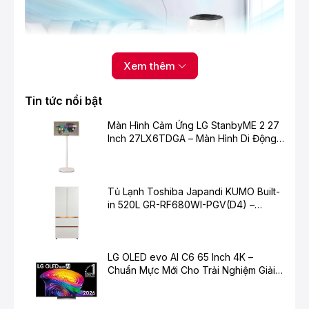
Xem thêm
Tin tức nổi bật
Hệ thống 3 cấp lọc: màng lọc thô, màng lọc
than hoạt tính, màng lọc HEPA
Màn Hình Cảm Ứng LG StanbyME 2 27
Inch 27LX6TDGA – Màn Hình Di Động
Bộ lọc 3 lớp gồm màng lọc bụi thô - màng lọc than
Thông Minh Cho Cuộc Sống Hiện Đại
hoạt tính - màng lọc HEPA loại bỏ được phấn hoa, khử
mùi không khí, giảm được các loại khí độc hại khác như
formaldehyde, xử lý tốt
bụi siêu mịn PM0.3, bụi
Tủ Lạnh Toshiba Japandi KUMO Built-
PM1.0, PM2.5
.
in 520L GR-RF680WI-PGV(D4) –
Chuẩn Mực Mới Cho Không Gian Bếp
Hiện Đại
LG OLED evo AI C6 65 Inch 4K –
Chuẩn Mực Mới Cho Trải Nghiệm Giải
Trí Cao Cấp