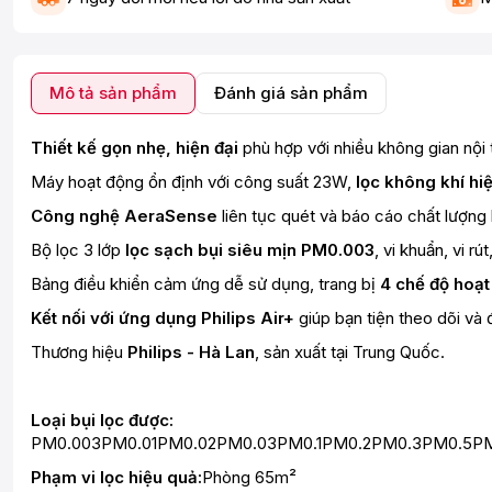
Mô tả sản phẩm
Đánh giá sản phẩm
Thiết kế gọn nhẹ, hiện đại
phù hợp với nhiều không gian nội 
Máy hoạt động ổn định với công suất 23W,
lọc không khí h
Công nghệ AeraSense
liên tục quét và báo cáo chất lượng 
Bộ lọc 3 lớp
lọc sạch bụi siêu mịn PM0.003
, vi khuẩn, vi rú
Bảng điều khiển cảm ứng dễ sử dụng, trang bị
4 chế độ hoạt
Kết nối với ứng dụng Philips Air+
giúp bạn tiện theo dõi và đ
Thương hiệu
Philips - Hà Lan
, sản xuất tại Trung Quốc.
Loại bụi lọc được:
PM0.003PM0.01PM0.02PM0.03PM0.1PM0.2PM0.3PM0.5PM
Phạm vi lọc hiệu quả:
Phòng 65m²