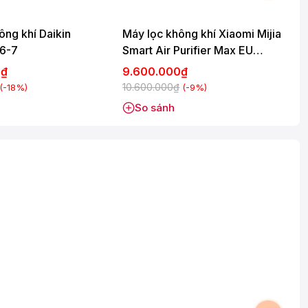
ông khí Daikin
Máy lọc không khí Xiaomi Mijia
M
6-7
Smart Air Purifier Max EU
(BHR08XEEU) 70W
0₫
9.600.000₫
10.600.000₫
8
(-18%)
(-9%)
So sánh