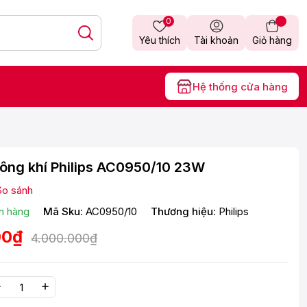
0
Yêu thích
Tài khoản
Giỏ hàng
Hệ thống cửa hàng
ông khí Philips AC0950/10 23W
So sánh
n hàng
Mã Sku:
AC0950/10
Thương hiệu:
Philips
00₫
4.000.000₫