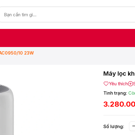
s AC0950/10 23W
Máy lọc kh
Yêu thích
Tình trạng:
Cò
3.280.0
Số lượng: