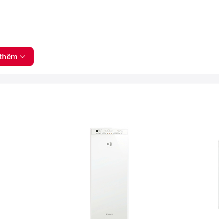
an hoạt tínhMàng lọc thô
thêm
c