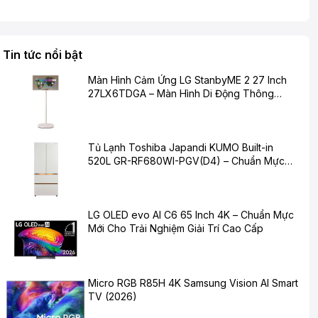
Tin tức nổi bật
Màn Hình Cảm Ứng LG StanbyME 2 27 Inch
27LX6TDGA – Màn Hình Di Động Thông
Minh Cho Cuộc Sống Hiện Đại
Tủ Lạnh Toshiba Japandi KUMO Built-in
520L GR-RF680WI-PGV(D4) – Chuẩn Mực
Mới Cho Không Gian Bếp Hiện Đại
LG OLED evo AI C6 65 Inch 4K – Chuẩn Mực
Mới Cho Trải Nghiệm Giải Trí Cao Cấp
Micro RGB R85H 4K Samsung Vision AI Smart
TV (2026)