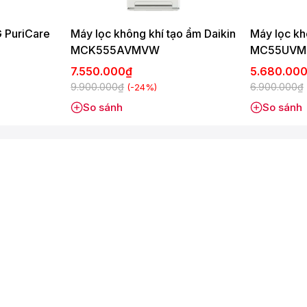
ượng không khíCảnh báo thay bộ lọcHỗ trợ điều khiển giọng
G PuriCare
Máy lọc không khí tạo ẩm Daikin
Máy lọc kh
MCK555AVMVW
MC55UVM
7.550.000₫
5.680.00
9.900.000₫
6.900.000₫
(-24%)
So sánh
So sánh