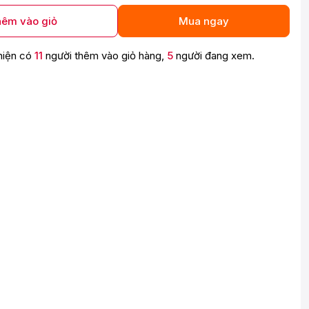
êm vào giỏ
Mua ngay
hiện có
11
người thêm vào giỏ hàng,
5
người đang xem.