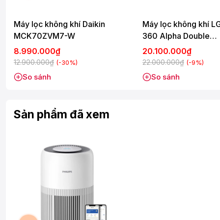
Điều khiển bằng điện thoại qua ứng dụng riêngĐèn báo chất l
nóiKhoá bảng điều khiển
Máy lọc không khí Daikin
Máy lọc không khí L
Kích thước - Khối lượng:
MCK70ZVM7-W
360 Alpha Double
Ngang 23.8 cm - Cao 36.4 cm - Sâu 24 cm - Nặng 2.7 kg
AS10GDBY0.ABAE
8.990.000₫
20.100.000₫
12.900.000₫
22.000.000₫
(-30%)
(-9%)
So sánh
So sánh
Sản phẩm đã xem