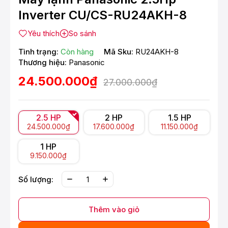
Inverter CU/CS-RU24AKH-8
Yêu thích
So sánh
Tình trạng:
Còn hàng
Mã Sku:
RU24AKH-8
Thương hiệu:
Panasonic
24.500.000₫
27.000.000₫
2.5 HP
2 HP
1.5 HP
24.500.000₫
17.600.000₫
11.150.000₫
1 HP
9.150.000₫
Số lượng:
Thêm vào giỏ