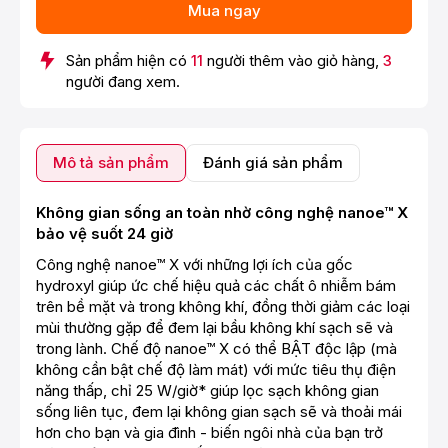
Mua ngay
Sản phẩm hiện có
11
người thêm vào giỏ hàng,
3
người đang xem.
Mô tả sản phẩm
Đánh giá sản phẩm
Không gian sống an toàn nhờ công nghệ nanoe™ X
bảo vệ suốt 24 giờ
Công nghệ nanoe™ X với những lợi ích của gốc
hydroxyl giúp ức chế hiệu quả các chất ô nhiễm bám
trên bề mặt và trong không khí, đồng thời giảm các loại
mùi thường gặp để đem lại bầu không khí sạch sẽ và
trong lành. Chế độ nanoe™ X có thể BẬT độc lập (mà
không cần bật chế độ làm mát) với mức tiêu thụ điện
năng thấp, chỉ 25 W/giờ* giúp lọc sạch không gian
sống liên tục, đem lại không gian sạch sẽ và thoải mái
hơn cho bạn và gia đình - biến ngôi nhà của bạn trở