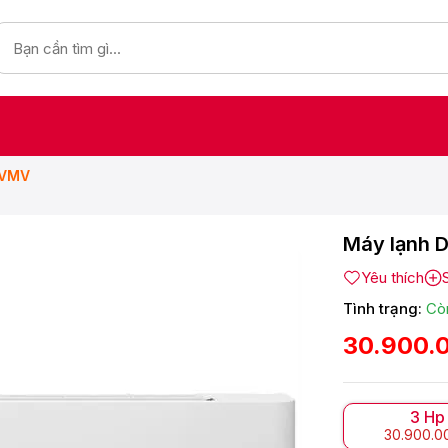
ZVMV
Máy lạnh D
Yêu thích
Tình trạng:
Cò
30.900.
3 Hp
30.900.0