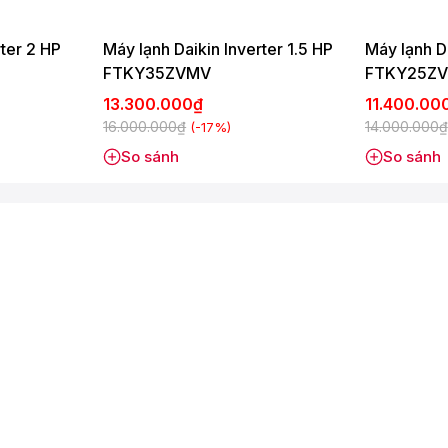
ống ẩm mốc bảo vệ sức khỏeDàn nóng được trang bị thêm bo
rter 2 HP
Máy lạnh Daikin Inverter 1.5 HP
Máy lạnh Da
FTKY35ZVMV
FTKY25Z
13.300.000₫
11.400.00
16.000.000₫
14.000.000₫
(-17%)
So sánh
So sánh
: 27-45 dB - Dàn nóng: 45-49 dB
chống ăn mòn