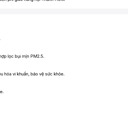
.
 hợp lọc bụi mịn PM2.5.
 hóa vi khuẩn, bảo vệ sức khỏe.
e.