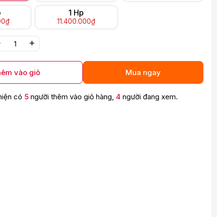
p
1 Hp
00₫
11.400.000₫
êm vào giỏ
Mua ngay
hiện có
5
người thêm vào giỏ hàng,
4
người đang xem.