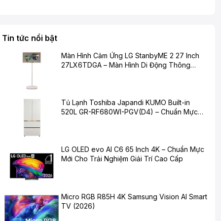
Tin tức nổi bật
Màn Hình Cảm Ứng LG StanbyME 2 27 Inch
27LX6TDGA – Màn Hình Di Động Thông
Minh Cho Cuộc Sống Hiện Đại
Tủ Lạnh Toshiba Japandi KUMO Built-in
520L GR-RF680WI-PGV(D4) – Chuẩn Mực
Mới Cho Không Gian Bếp Hiện Đại
LG OLED evo AI C6 65 Inch 4K – Chuẩn Mực
Mới Cho Trải Nghiệm Giải Trí Cao Cấp
Micro RGB R85H 4K Samsung Vision AI Smart
TV (2026)