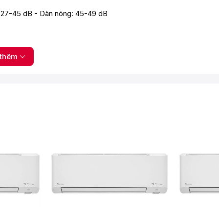
: 27-45 dB - Dàn nóng: 45-49 dB
thêm
chống ăn mòn
p lọc bụi mịn PM2.5Streamer vô hiệu hóa vi khuẩn
oải mái CoandaCảm biến khử ẩm Humidity SensorVỏ dàn nóng cải