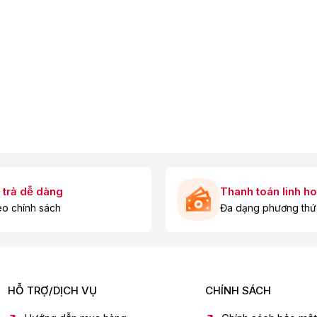
p lọc bụi mịn PM2.5Streamer vô hiệu hóa vi khuẩn
oải mái CoandaCảm biến khử ẩm Humidity SensorVỏ dàn nóng cải
ống ẩm mốc bảo vệ sức khỏeDàn nóng được trang bị thêm bo
 trả dễ dàng
Thanh toán linh ho
o chính sách
Đa dạng phương thứ
m
HỖ TRỢ/DỊCH VỤ
CHÍNH SÁCH