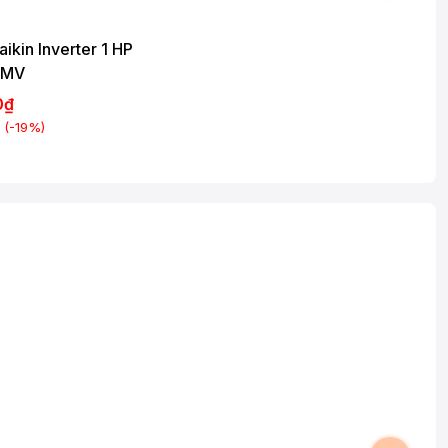
ikin Inverter 1 HP
VMV
0₫
(-19%)