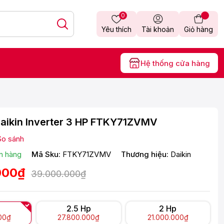
0
Yêu thích
Tài khoản
Giỏ hàng
Hệ thống cửa hàng
aikin Inverter 3 HP FTKY71ZVMV
So sánh
n hàng
Mã Sku:
FTKY71ZVMV
Thương hiệu:
Daikin
000₫
39.000.000₫
2.5 Hp
2 Hp
00₫
27.800.000₫
21.000.000₫