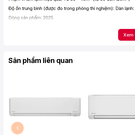
Độ ồn trung bình (được đo trong phòng thí nghiệm): Dàn lạnh
Dòng sản phẩm: 2025
Sản xuất tại: Thái Lan
Xem 
Thời gian bảo hành cục lạnh, cục nóng: 1 năm
Thời gian bảo hành máy nén: 5 năm
Chất liệu dàn tản nhiệt: Hợp kim nhôm vi dẫn Microchannel 
Sản phẩm liên quan
Loại Gas: R-32
Tiêu thụ điện: 1.74 kWh
Nhãn năng lượng: 5 sao (Hiệu suất năng lượng 6.23)
Công nghệ tiết kiệm điện: Mắt thần thông minhInverterEcono
Lọc bụi, kháng khuẩn, khử mùi: Phin lọc Enzyme Blue tích hợ
Chế độ gió: Đảo gió lên xuống trái phải tự động
Công nghệ làm lạnh nhanh: Powerful
Tiện ích: Điều khiển bằng điện thoại, có Wi-FiLuồng gió th